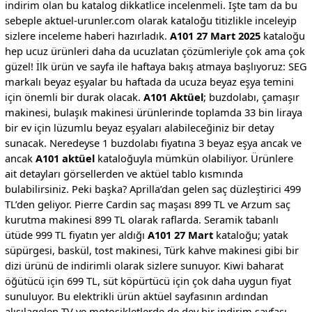
indirim olan bu katalog dikkatlice incelenmeli. İşte tam da bu
sebeple aktuel-urunler.com olarak kataloğu titizlikle inceleyip
sizlere inceleme haberi hazırladık.
A101 27 Mart 2025
kataloğu
hep ucuz ürünleri daha da ucuzlatan çözümleriyle çok ama çok
güzel! İlk ürün ve sayfa ile haftaya bakış atmaya başlıyoruz: SEG
markalı beyaz eşyalar bu haftada da ucuza beyaz eşya temini
için önemli bir durak olacak.
A101 Aktüel
; buzdolabı, çamaşır
makinesi, bulaşık makinesi ürünlerinde toplamda 33 bin liraya
bir ev için lüzumlu beyaz eşyaları alabileceğiniz bir detay
sunacak. Neredeyse 1 buzdolabı fiyatına 3 beyaz eşya ancak ve
ancak
A101 aktüel
kataloğuyla mümkün olabiliyor. Ürünlere
ait detayları görsellerden ve aktüel tablo kısmında
bulabilirsiniz. Peki başka? Aprilla’dan gelen saç düzleştirici 499
TL’den geliyor. Pierre Cardin saç maşası 899 TL ve Arzum saç
kurutma makinesi 899 TL olarak raflarda. Seramik tabanlı
ütüde 999 TL fiyatın yer aldığı
A101 27 Mart
kataloğu; yatak
süpürgesi, baskül, tost makinesi, Türk kahve makinesi gibi bir
dizi ürünü de indirimli olarak sizlere sunuyor. Kiwi baharat
öğütücü için 699 TL, süt köpürtücü için çok daha uygun fiyat
sunuluyor. Bu elektrikli ürün aktüel sayfasının ardından
alışılagelen TV ve motosikletlerde de dev bir indirim sayfası