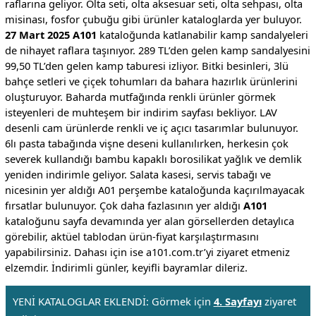
raflarına geliyor. Olta seti, olta aksesuar seti, olta sehpası, olta
misinası, fosfor çubuğu gibi ürünler kataloglarda yer buluyor.
27 Mart 2025 A101
kataloğunda katlanabilir kamp sandalyeleri
de nihayet raflara taşınıyor. 289 TL’den gelen kamp sandalyesini
99,50 TL’den gelen kamp taburesi izliyor. Bitki besinleri, 3lü
bahçe setleri ve çiçek tohumları da bahara hazırlık ürünlerini
oluşturuyor. Baharda mutfağında renkli ürünler görmek
isteyenleri de muhteşem bir indirim sayfası bekliyor. LAV
desenli cam ürünlerde renkli ve iç açıcı tasarımlar bulunuyor.
6lı pasta tabağında vişne deseni kullanılırken, herkesin çok
severek kullandığı bambu kapaklı borosilikat yağlık ve demlik
yeniden indirimle geliyor. Salata kasesi, servis tabağı ve
nicesinin yer aldığı A01 perşembe kataloğunda kaçırılmayacak
fırsatlar bulunuyor. Çok daha fazlasının yer aldığı
A101
kataloğunu sayfa devamında yer alan görsellerden detaylıca
görebilir, aktüel tablodan ürün-fiyat karşılaştırmasını
yapabilirsiniz. Dahası için ise a101.com.tr’yi ziyaret etmeniz
elzemdir. İndirimli günler, keyifli bayramlar dileriz.
YENİ KATALOGLAR EKLENDİ: Görmek için
4. Sayfayı
ziyaret