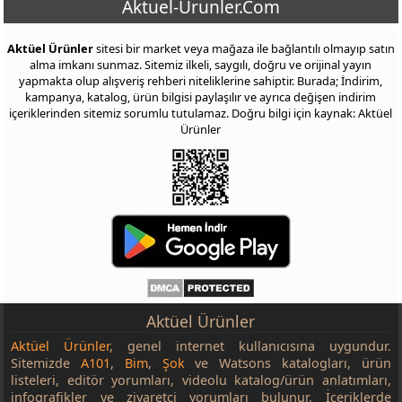
Aktuel-Urunler.Com
Aktüel Ürünler
sitesi bir market veya mağaza ile bağlantılı olmayıp satın
alma imkanı sunmaz. Sitemiz ilkeli, saygılı, doğru ve orijinal yayın
yapmakta olup alışveriş rehberi niteliklerine sahiptir. Burada; İndirim,
kampanya, katalog, ürün bilgisi paylaşılır ve ayrıca değişen indirim
içeriklerinden sitemiz sorumlu tutulamaz. Doğru bilgi için kaynak: Aktüel
Ürünler
Aktüel Ürünler
Aktüel Ürünler
, genel internet kullanıcısına uygundur.
Sitemizde
A101
,
Bim
,
Şok
ve Watsons katalogları, ürün
listeleri, editör yorumları, videolu katalog/ürün anlatımları,
infografikler ve ziyaretçi yorumları bulunur. İçeriklerde