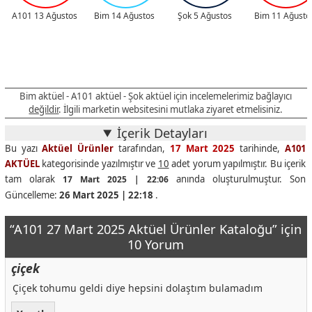
A101 13 Ağustos
Bim 14 Ağustos
Şok 5 Ağustos
Bim 11 Ağusto
Bim aktüel - A101 aktüel - Şok aktüel için incelemelerimiz bağlayıcı
değildir
. İlgili marketin websitesini mutlaka ziyaret etmelisiniz.
İçerik Detayları
Bu yazı
Aktüel Ürünler
tarafından,
17 Mart 2025
tarihinde,
A101
AKTÜEL
kategorisinde yazılmıştır ve
10
adet yorum yapılmıştır. Bu içerik
tam olarak
anında oluşturulmuştur. Son
17 Mart 2025 | 22:06
Güncelleme:
26 Mart 2025 | 22:18
.
“A101 27 Mart 2025 Aktüel Ürünler Kataloğu” için
10 Yorum
çiçek
Çiçek tohumu geldi diye hepsini dolaştım bulamadım