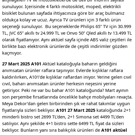
sunuluyor. İçerisinde 4 farklı motosiklet, moped, elektrikli
bisiklet bulunan sayfada ihtiyacınıza göre bir araç bulmanız
oldukça kolay ve ucuz. Ayrıca TV ürünleri için 3 farklı ürün
seçeneği sunuluyor. Bu seçeneklerde Philips 65” TV için 30.999
TL, JVC 65” akıllı tv 24.999 TL ve Onvo 50” Qled akıllı tv 13.499 TL
olarak fiyatlanıyor. Aynı aktüel sayfa içinde ABS valiz çeşitleri ile
birlikte bazı elektronik ürünlerde de çeşitli indirimler gözden
kaçmıyor.
27 Mart 2025 A101
Aktüel kataloğuyla baharın geldiğini
anımsatan ürünler raflara taşınıyor. Evlerde kışlıklar raflara
kaldırılırken, A101’de kışlıklar raflardan iniyor. Yerine gelen cıvıl
cıvıl, baharı anımsatan ürünler herkesin neşesini yerine
getiriyor. Peki ne var bu bahar A101 kataloğunda? Mart ayının
son perşembe fırsatlarında öncelikle bahçe mobilyaları revaçta.
Meya Dekor’dan gelen birbirinden şık ve rahat takımlar uygun
fiyatlarıyla sizleri bekliyor.
A101 27 Mart 2025
kataloğunda 2+1
minderli bistro set 2699 TL’den, 2+1 Simona set 4499 TL’den
satılıyor. Aynı şekilde 4+1 bistro sette 6499 TL fiyat da sizleri
bekliyor. Bunların yanı sıra balıkçılık ürünleri de
A101 aktüel