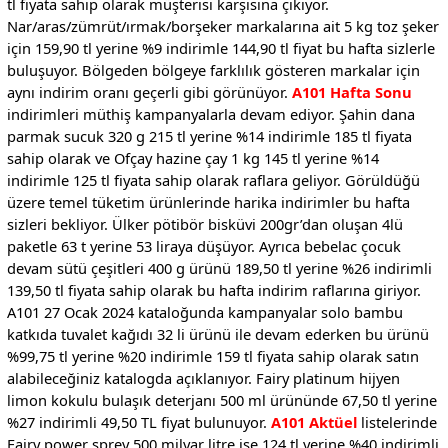
tl fiyata sahip olarak müşterisi karşısına çıkıyor.
Nar/aras/zümrüt/ırmak/borşeker markalarına ait 5 kg toz şeker
için 159,90 tl yerine %9 indirimle 144,90 tl fiyat bu hafta sizlerle
buluşuyor. Bölgeden bölgeye farklılık gösteren markalar için
aynı indirim oranı geçerli gibi görünüyor.
A101 Hafta Sonu
indirimleri müthiş kampanyalarla devam ediyor. Şahin dana
parmak sucuk 320 g 215 tl yerine %14 indirimle 185 tl fiyata
sahip olarak ve Ofçay hazine çay 1 kg 145 tl yerine %14
indirimle 125 tl fiyata sahip olarak raflara geliyor. Görüldüğü
üzere temel tüketim ürünlerinde harika indirimler bu hafta
sizleri bekliyor. Ülker pötibör bisküvi 200gr’dan oluşan 4lü
paketle 63 t yerine 53 liraya düşüyor. Ayrıca bebelac çocuk
devam sütü çeşitleri 400 g ürünü 189,50 tl yerine %26 indirimli
139,50 tl fiyata sahip olarak bu hafta indirim raflarına giriyor.
A101 27 Ocak 2024 kataloğunda kampanyalar solo bambu
katkıda tuvalet kağıdı 32 li ürünü ile devam ederken bu ürünü
%99,75 tl yerine %20 indirimle 159 tl fiyata sahip olarak satın
alabileceğiniz katalogda açıklanıyor. Fairy platinum hijyen
limon kokulu bulaşık deterjanı 500 ml ürününde 67,50 tl yerine
%27 indirimli 49,50 TL fiyat bulunuyor.
A101 Aktüel
listelerinde
Fairy power sprey 500 milyar litre ise 124 tl yerine %40 indirimli