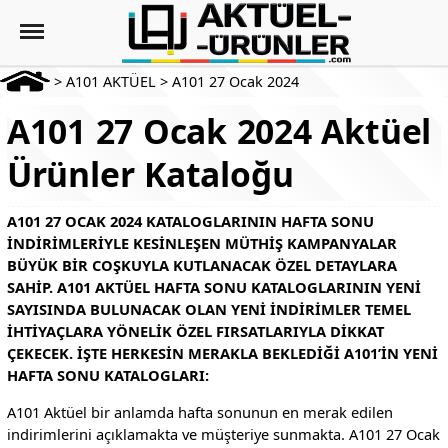
>
A101 AKTÜEL
>
A101 27 Ocak 2024
A101 27 Ocak 2024 Aktüel
Ürünler Kataloğu
A101 27 OCAK 2024 KATALOGLARININ HAFTA SONU
INDIRIMLERIYLE KESINLEŞEN MÜTHIŞ KAMPANYALAR
BÜYÜK BIR COŞKUYLA KUTLANACAK ÖZEL DETAYLARA
SAHIP. A101 AKTÜEL HAFTA SONU KATALOGLARININ YENI
SAYISINDA BULUNACAK OLAN YENI INDIRIMLER TEMEL
IHTIYAÇLARA YÖNELIK ÖZEL FIRSATLARIYLA DIKKAT
ÇEKECEK. İŞTE HERKESIN MERAKLA BEKLEDIĞI A101’IN YENI
HAFTA SONU KATALOGLARI:
A101 Aktüel bir anlamda hafta sonunun en merak edilen
indirimlerini açıklamakta ve müşteriye sunmakta. A101 27 Ocak