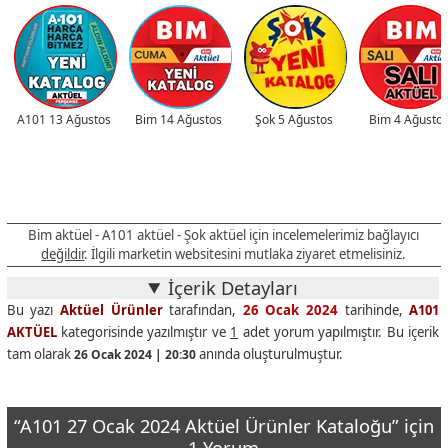
A101 13 Ağustos
Bim 14 Ağustos
Şok 5 Ağustos
Bim 4 Ağusto
Bim aktüel - A101 aktüel - Şok aktüel için incelemelerimiz bağlayıcı
değildir
. İlgili marketin websitesini mutlaka ziyaret etmelisiniz.
İçerik Detayları
Bu yazı
Aktüel Ürünler
tarafından,
26 Ocak 2024
tarihinde,
A101
AKTÜEL
kategorisinde yazılmıştır ve
1
adet yorum yapılmıştır. Bu içerik
tam olarak
anında oluşturulmuştur.
26 Ocak 2024 | 20:30
“A101 27 Ocak 2024 Aktüel Ürünler Kataloğu” için
1 Yorum