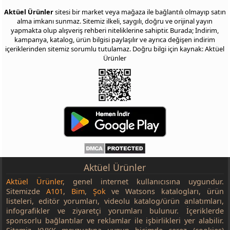
Aktüel Ürünler
sitesi bir market veya mağaza ile bağlantılı olmayıp satın
alma imkanı sunmaz. Sitemiz ilkeli, saygılı, doğru ve orijinal yayın
yapmakta olup alışveriş rehberi niteliklerine sahiptir. Burada; İndirim,
kampanya, katalog, ürün bilgisi paylaşılır ve ayrıca değişen indirim
içeriklerinden sitemiz sorumlu tutulamaz. Doğru bilgi için kaynak: Aktüel
Ürünler
Aktüel Ürünler
Aktüel Ürünler
, genel internet kullanıcısına uygundur.
Sitemizde
A101
,
Bim
,
Şok
ve Watsons katalogları, ürün
listeleri, editör yorumları, videolu katalog/ürün anlatımları,
infografikler ve ziyaretçi yorumları bulunur. İçeriklerde
sponsorlu bağlantılar ve reklamlar ile işbirlikleri yer alabilir.