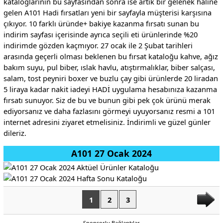
kataloglarının bu sayfasından sonra ise artık bir gelenek haline
gelen A101 Hadi fırsatları yeni bir sayfayla müşterisi karşısına
çıkıyor. 10 farklı üründe+ bakiye kazanma fırsatı sunan bu
indirim sayfası içerisinde ayrıca seçili eti ürünlerinde %20
indirimde gözden kaçmıyor. 27 ocak ile 2 Şubat tarihleri
arasında geçerli olması beklenen bu fırsat kataloğu kahve, ağız
bakım suyu, pul biber, ıslak havlu, atıştırmalıklar, biber salçası,
salam, tost peyniri boxer ve buzlu çay gibi ürünlerde 20 liradan
5 liraya kadar nakit iadeyi HADİ uygulama hesabınıza kazanma
fırsatı sunuyor. Siz de bu ve bunun gibi pek çok ürünü merak
ediyorsanız ve daha fazlasını görmeyi uyuyorsanız resmi a 101
internet adresini ziyaret etmelisiniz. İndirimli ve güzel günler
dileriz.
A101 27 Ocak 2024
1
2
3
Sponsorlu Bağlantılar