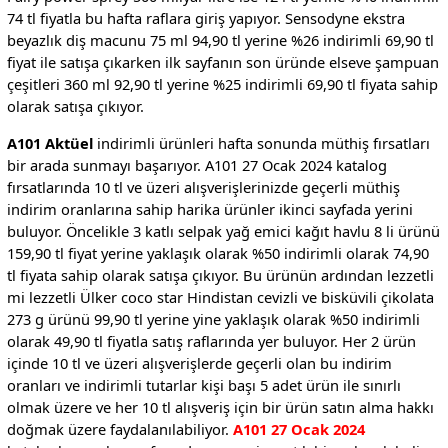
74 tl fiyatla bu hafta raflara giriş yapıyor. Sensodyne ekstra
beyazlık diş macunu 75 ml 94,90 tl yerine %26 indirimli 69,90 tl
fiyat ile satışa çıkarken ilk sayfanın son üründe elseve şampuan
çeşitleri 360 ml 92,90 tl yerine %25 indirimli 69,90 tl fiyata sahip
olarak satışa çıkıyor.
A101 Aktüel
indirimli ürünleri hafta sonunda müthiş fırsatları
bir arada sunmayı başarıyor. A101 27 Ocak 2024 katalog
fırsatlarında 10 tl ve üzeri alışverişlerinizde geçerli müthiş
indirim oranlarına sahip harika ürünler ikinci sayfada yerini
buluyor. Öncelikle 3 katlı selpak yağ emici kağıt havlu 8 li ürünü
159,90 tl fiyat yerine yaklaşık olarak %50 indirimli olarak 74,90
tl fiyata sahip olarak satışa çıkıyor. Bu ürünün ardından lezzetli
mi lezzetli Ülker coco star Hindistan cevizli ve bisküvili çikolata
273 g ürünü 99,90 tl yerine yine yaklaşık olarak %50 indirimli
olarak 49,90 tl fiyatla satış raflarında yer buluyor. Her 2 ürün
içinde 10 tl ve üzeri alışverişlerde geçerli olan bu indirim
oranları ve indirimli tutarlar kişi başı 5 adet ürün ile sınırlı
olmak üzere ve her 10 tl alışveriş için bir ürün satın alma hakkı
doğmak üzere faydalanılabiliyor.
A101 27 Ocak 2024