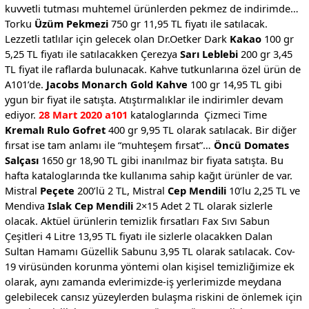
kuvvetli tutması muhtemel ürünlerden pekmez de indirimde…
Torku
Üzüm Pekmezi
750 gr 11,95 TL fiyatı ile satılacak.
Lezzetli tatlılar için gelecek olan Dr.Oetker Dark
Kakao
100 gr
5,25 TL fiyatı ile satılacakken Çerezya
Sarı Leblebi
200 gr 3,45
TL fiyat ile raflarda bulunacak. Kahve tutkunlarına özel ürün de
A101’de.
Jacobs Monarch Gold Kahve
100 gr 14,95 TL gibi
ygun bir fiyat ile satışta. Atıştırmalıklar ile indirimler devam
ediyor.
28 Mart 2020 a101
kataloglarında Çizmeci Time
Kremalı Rulo Gofret
400 gr 9,95 TL olarak satılacak. Bir diğer
fırsat ise tam anlamı ile “muhteşem fırsat”…
Öncü Domates
Salçası
1650 gr 18,90 TL gibi inanılmaz bir fiyata satışta. Bu
hafta kataloglarında tke kullanıma sahip kağıt ürünler de var.
Mistral
Peçete
200’lü 2 TL, Mistral
Cep Mendili
10’lu 2,25 TL ve
Mendiva
Islak Cep Mendili
2×15 Adet 2 TL olarak sizlerle
olacak. Aktüel ürünlerin temizlik fırsatları Fax Sıvı Sabun
Çeşitleri 4 Litre 13,95 TL fiyatı ile sizlerle olacakken Dalan
Sultan Hamamı Güzellik Sabunu 3,95 TL olarak satılacak. Cov-
19 virüsünden korunma yöntemi olan kişisel temizliğimize ek
olarak, aynı zamanda evlerimizde-iş yerlerimizde meydana
gelebilecek cansız yüzeylerden bulaşma riskini de önlemek için