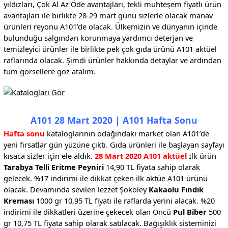
yıldızları, Çok Al Az Öde avantajları, tekli muhteşem fiyatlı ürün
avantajları ile birlikte 28-29 mart günü sizlerle olacak manav
ürünleri reyonu A101’de olacak. Ülkemizin ve dünyanın içinde
bulunduğu salgından korunmaya yardımcı deterjan ve
temizleyici ürünler ile birlikte pek çok gıda ürünü A101 aktüel
raflarında olacak. Şimdi ürünler hakkında detaylar ve ardından
tüm görsellere göz atalım.
A101 28 Mart 2020 | A101 Hafta Sonu
Hafta sonu
kataloglarının odağındaki market olan A101’de
yeni fırsatlar gün yüzüne çıktı. Gıda ürünleri ile başlayan sayfayı
kısaca sizler için ele aldık.
28 Mart 2020 A101 aktüel
İlk ürün
Tarabya Telli Eritme Peyniri
14,90 TL fiyata sahip olarak
gelecek. %17 indirimi ile dikkat çeken ilk aktüe A101 ürünü
olacak. Devamında sevilen lezzet Şokoley
Kakaolu Fındık
Kreması
1000 gr 10,95 TL fiyatı ile raflarda yerini alacak. %20
indirimi ile dikkatleri üzerine çekecek olan Öncü
Pul Biber
500
gr 10,75 TL fiyata sahip olarak satılacak. Bağışıklık sisteminizi