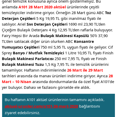
genel temizlik konusuna ayrıca önem göstermeliyiz. Bu
anlamda
A101 28 Mart 2020 aktüel
ürünlerinde çeşitli
temizleyiciler indirime giriyor. Örneğin 28 Mart günü ABC
Toz
Deterjan Çeşitleri
5 Kg 19,95 TL gibi inanılmaz fiyatı ile
satılıyor. Ariel
Sıvı Deterjan Çeşitleri
1690 ml 23,90 TL’den
Çiçeğim Bulaşık Deterjanı 4 Kg 12,95 TL’den raflarla buluşuyor.
Fairy Hepsi Bir Arada
Bulaşık Makinesi Kapsülü
50’li 37,90
TL’den satılacak diğer ürün olurken ABC
Konsantre
Yumuşatıcı Çeşitleri
750 ml 5,95 TL uygun fiyatı ile geliyor. Cif
Sprey
Banyo / Mutfak Temizleyici
1 Litre 10,95 TL fiyatı Finish
Bulaşık Makinesi Parlatıcısı
250 ml 7,95 TL fiyatı ve Finish
Bulaşık Makinesi Tuzu
1,5 Kg 7,95 TL ile temizlik ürünlerini
tamamlıyor. Haftanın indirimlerinde
26 Mart ile 29 Mart
tarihleri arasında da manav ürünleri indirime giriyor. Ayrıca
28
Mart – 10 Nisan
arasında dondurmalarda da özel fiyat A101’de
yer buluyor. Dahası ve fazlasını görselde ele aldık.
Bu haftanın A101 aktüel ürünlerinin tamamını açıkladık.
aktuel-urunler.com/a101-26-mart-2020
bağlantısını
ziyaret edebilirsiniz.