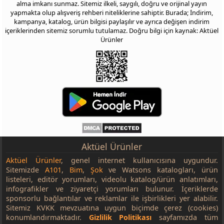
alma imkanı sunmaz. Sitemiz ilkeli, saygılı, doğru ve orijinal yayın
yapmakta olup alışveriş rehberi niteliklerine sahiptir. Burada; İndirim,
kampanya, katalog, ürün bilgisi paylaşılır ve ayrıca değişen indirim
içeriklerinden sitemiz sorumlu tutulamaz. Doğru bilgi için kaynak: Aktüel
Ürünler
Aktüel Ürünler
Aktüel Ürünler
, genel internet kullanıcısına uygundur.
Sitemizde
A101
,
Bim
,
Şok
ve Watsons katalogları, ürün
listeleri, editör yorumları, videolu katalog/ürün anlatımları,
infografikler ve ziyaretçi yorumları bulunur. İçeriklerde
sponsorlu bağlantılar ve reklamlar ile işbirlikleri yer alabilir.
Sitemiz KVKK mevzuatına uygun biçimde çerez (cookies)
konumlandırmaktadır.
Gizlilik Politikası
sayfamızda tüm