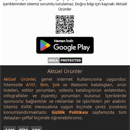
içeriklerinden sitemiz sorumlu tutulamaz. Doğru bilgi için kaynak: Aktüel
Ürünler
Aktüel Ürünler
Aktüel Ürünler
, genel internet kullanıcısına uygundur.
Sitemizde
A101
,
Bim
,
Şok
ve Watsons katalogları, ürün
listeleri, editör yorumları, videolu katalog/ürün anlatımları,
infografikler ve ziyaretçi yorumları bulunur. İçeriklerde
sponsorlu bağlantılar ve reklamlar ile işbirlikleri yer alabilir.
Sitemiz KVKK mevzuatına uygun biçimde çerez (cookies)
konumlandırmaktadır.
Gizlilik Politikası
sayfamızda tüm
detayları şeffaf biçimde öğrenebilirsiniz.