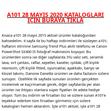
A101 28 MAYIS 2020 KATALOGLARI
İÇİN BURAYA TIKLA
Kısaca a101 28 mayıs 2015 aktüel ürünler kataloğundan
bahsedelim. 4 sayfa ile bu haftayı indirimleri ile süsleyen a101;
haftanın vitrinine Samsung Trend Plus akıllı telefonu ve Canon
PowerShot SX400 IS fotoğraf makinesini koyuyor. Bu
ürünlerden sonra ise diğer sayfalarda 3’lü valiz seti, seramik
tava, sırt çantası, raflar, sepetler, kaseler, ışıldak, çift kişilik
nevresim, çift kişilik fitted, oyuncaklar, ayakkabı, banyo ve
klozet takımı, Danone Danette ürünleri ve daha fazlasını sizlere
sunuyor. Özellikle ilk sayfada sunulan ürünleri gerçekten
incelemek ve kaçırmamak gerek, diğer sayfalarda yer alan
ürünler ise ihtiyacı olanlara süper fiyatları ile adeta hediye
oluyor. Tüm bu indirim ve fırsatları biz ve sizlere sunan A101’e
teşekkür ederken tüm fırsatları görmeniz için sizlere
katalogları hemen aktaralım. İşte a101 aktüel, işte a101 28