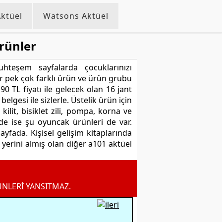
ktüel
Watsons Aktüel
rünler
hteşem sayfalarda çocuklarınızı
ar pek çok farklı ürün ve ürün grubu
0 TL fiyatı ile gelecek olan 16 jant
belgesi ile sizlerle. Üstelik ürün için
ilit, bisiklet zili, pompa, korna ve
nde ise şu oyuncak ürünleri de var.
yfada. Kişisel gelişim kitaplarında
a yerini almış olan diğer a101 aktüel
ÜNLERİ YANSITMAZ.