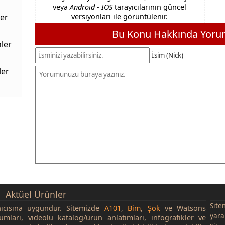
veya
Android - IOS
tarayıcılarının güncel
er
versiyonları ile görüntülenir.
Bu Konu Hakkında Yorum
ler
İsim (Nick)
ler
Aktüel Ürünler
Site
nıcısına uygundur. Sitemizde
A101
,
Bim
,
Şok
ve Watsons
yara
rumları, videolu katalog/ürün anlatımları, infografikler ve