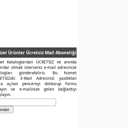
üel Ürünler Ücretsiz Mail Aboneliği
üel Kataloglardan ÜCRETSİZ ve anında
erdar olmak isterseniz e-mail adresinize
alogları gönderebiliriz. Bu hizmet
ETSİZdir. E-Mail Adresinizi yazdıktan
ra açılan pencereyi doldurup formu
layın ve e-mailinize gelen bağlantıyı
layın.