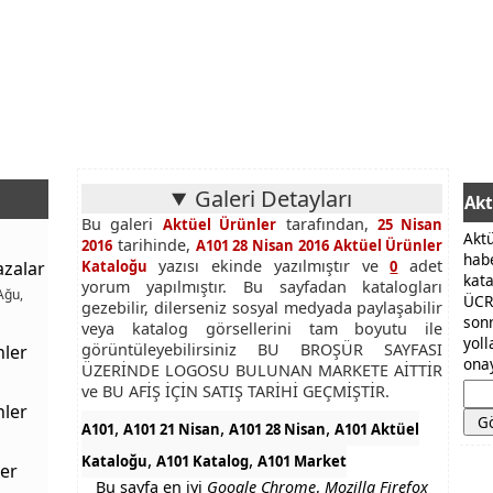
Galeri Detayları
Akt
Bu galeri
tarafından,
Aktüel Ürünler
25 Nisan
Akt
tarihinde,
2016
A101 28 Nisan 2016 Aktüel Ürünler
hab
yazısı ekinde yazılmıştır ve
adet
azalar
Kataloğu
0
kat
yorum yapılmıştır. Bu sayfadan katalogları
Ağu,
ÜCR
gezebilir, dilerseniz sosyal medyada paylaşabilir
son
veya katalog görsellerini tam boyutu ile
yol
görüntüleyebilirsiniz BU BROŞÜR SAYFASI
nler
onay
ÜZERİNDE LOGOSU BULUNAN MARKETE AİTTİR
ve BU AFİŞ İÇİN SATIŞ TARİHİ GEÇMİŞTİR.
nler
,
,
,
A101
A101 21 Nisan
A101 28 Nisan
A101 Aktüel
,
,
Kataloğu
A101 Katalog
A101 Market
er
Bu sayfa en iyi
Google Chrome
,
Mozilla Firefox