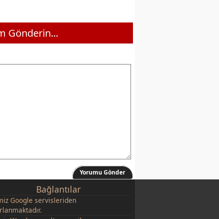
 Gönderin...
Yorumu Gönder
Bağlantılar
miz
Google
servisleriden
rlanmaktadır.