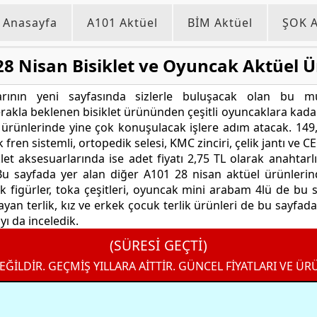
Anasayfa
A101 Aktüel
BİM Aktüel
ŞOK A
28 Nisan Bisiklet ve Oyuncak Aktüel Ü
rının yeni sayfasında sizlerle buluşacak olan bu mu
erakla beklenen bisiklet ürününden çeşitli oyuncaklara kad
at ürünlerinde yine çok konuşulacak işlere adım atacak. 149,9
k fren sistemli, ortopedik selesi, KMC zinciri, çelik jantı ve CE 
et aksesuarlarında ise adet fiyatı 2,75 TL olarak anahtarlı k
. Bu sayfada yer alan diğer A101 28 nisan aktüel ürünleri
 figürler, toka çeşitleri, oyuncak mini arabam 4lü de bu sa
 bayan terlik, kız ve erkek çocuk terlik ürünleri de bu sayfad
yı da inceledik.
(SÜRESİ GEÇTİ)
EĞİLDİR. GEÇMİŞ YILLARA AİTTİR. GÜNCEL FİYATLARI VE ÜR