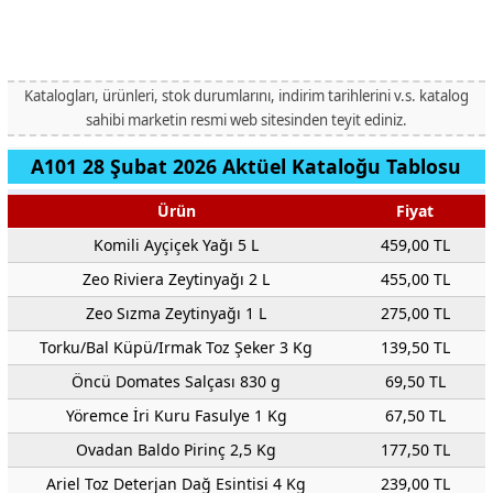
Katalogları, ürünleri, stok durumlarını, indirim tarihlerini v.s. katalog
sahibi marketin resmi web sitesinden teyit ediniz.
A101 28 Şubat 2026 Aktüel Kataloğu Tablosu
Ürün
Fiyat
Komili Ayçiçek Yağı 5 L
459,00 TL
Zeo Riviera Zeytinyağı 2 L
455,00 TL
Zeo Sızma Zeytinyağı 1 L
275,00 TL
Torku/Bal Küpü/Irmak Toz Şeker 3 Kg
139,50 TL
Öncü Domates Salçası 830 g
69,50 TL
Yöremce İri Kuru Fasulye 1 Kg
67,50 TL
Ovadan Baldo Pirinç 2,5 Kg
177,50 TL
Ariel Toz Deterjan Dağ Esintisi 4 Kg
239,00 TL