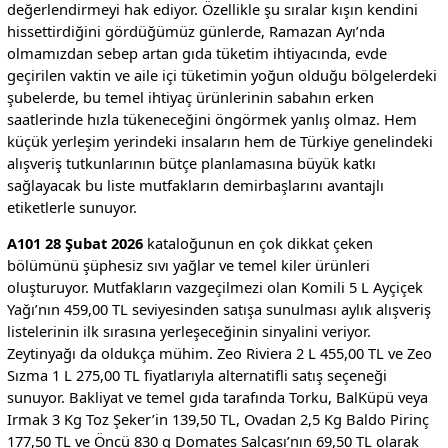
değerlendirmeyi hak ediyor. Özellikle şu sıralar kışın kendini
hissettirdiğini gördüğümüz günlerde, Ramazan Ayı’nda
olmamızdan sebep artan gıda tüketim ihtiyacında, evde
geçirilen vaktin ve aile içi tüketimin yoğun olduğu bölgelerdeki
şubelerde, bu temel ihtiyaç ürünlerinin sabahın erken
saatlerinde hızla tükeneceğini öngörmek yanlış olmaz. Hem
küçük yerleşim yerindeki insaların hem de Türkiye genelindeki
alışveriş tutkunlarının bütçe planlamasına büyük katkı
sağlayacak bu liste mutfakların demirbaşlarını avantajlı
etiketlerle sunuyor.
A101 28 Şubat 2026
kataloğunun en çok dikkat çeken
bölümünü şüphesiz sıvı yağlar ve temel kiler ürünleri
oluşturuyor. Mutfakların vazgeçilmezi olan Komili 5 L Ayçiçek
Yağı’nın 459,00 TL seviyesinden satışa sunulması aylık alışveriş
listelerinin ilk sırasına yerleşeceğinin sinyalini veriyor.
Zeytinyağı da oldukça mühim. Zeo Riviera 2 L 455,00 TL ve Zeo
Sızma 1 L 275,00 TL fiyatlarıyla alternatifli satış seçeneği
sunuyor. Bakliyat ve temel gıda tarafında Torku, BalKüpü veya
Irmak 3 Kg Toz Şeker’in 139,50 TL, Ovadan 2,5 Kg Baldo Pirinç
177,50 TL ve Öncü 830 g Domates Salçası’nın 69,50 TL olarak