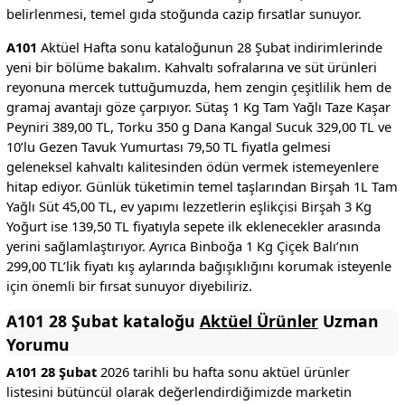
belirlenmesi, temel gıda stoğunda cazip fırsatlar sunuyor.
A101
Aktüel Hafta sonu kataloğunun 28 Şubat indirimlerinde
yeni bir bölüme bakalım. Kahvaltı sofralarına ve süt ürünleri
reyonuna mercek tuttuğumuzda, hem zengin çeşitlilik hem de
gramaj avantajı göze çarpıyor. Sütaş 1 Kg Tam Yağlı Taze Kaşar
Peyniri 389,00 TL, Torku 350 g Dana Kangal Sucuk 329,00 TL ve
10’lu Gezen Tavuk Yumurtası 79,50 TL fiyatla gelmesi
geleneksel kahvaltı kalitesinden ödün vermek istemeyenlere
hitap ediyor. Günlük tüketimin temel taşlarından Birşah 1L Tam
Yağlı Süt 45,00 TL, ev yapımı lezzetlerin eşlikçisi Birşah 3 Kg
Yoğurt ise 139,50 TL fiyatıyla sepete ilk eklenecekler arasında
yerini sağlamlaştırıyor. Ayrıca Binboğa 1 Kg Çiçek Balı’nın
299,00 TL’lik fiyatı kış aylarında bağışıklığını korumak isteyenle
için önemli bir fırsat sunuyor diyebiliriz.
A101 28 Şubat kataloğu
Aktüel Ürünler
Uzman
Yorumu
A101 28 Şubat
2026 tarihli bu hafta sonu aktüel ürünler
listesini bütüncül olarak değerlendirdiğimizde marketin