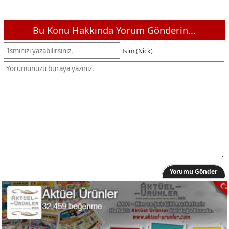
Ahir Tam Yağlı Taze Beyaz Peynir 1 Kg
209,00 TL
Ahir Tam Yağlı Olgunlaştırılmış Klasik İnek Peyniri 600 g
175,00 TL
Bu Konu Hakkında Yorum Gönderin...
Ramiz Dondurulmuş Dana Köfte 500 g
339,00 TL
İsim (Nick)
Lipton Doğu Karadeniz Siyah Çay 1 Kg
249,00 TL
Coca-Cola Zero Gazlı İçecek 2,5 L
71,50 TL
Akmina Sade Maden Suyu 1 L
27,50 TL
Akmina Maden Suyu Çeşitleri 6x200 ml
71,50 TL
Kızılay Karpuz-Çilek Maden Suyu 6x200 ml
60,00 TL
Sütaş Ayran 1 L
39,95 TL
Vernel Yumuşatıcı 3 L Gülün Büyüsü
99,00 TL
Barilla Makarna 500 g Çeşitleri
42,95 TL
Yorumu Gönder
Tambol Bol Sütlü Çikolata 77 g
39,50 TL
Nimet Dondurulmuş İnce Çıtır Patates 1 Kg
65,00 TL
Ülker Çokokrem Kakaolu Fındık Kreması 500 g
110,00 TL
Ülker Çokokrem Kakaolu Fındık Kreması 40 g
22,50 TL