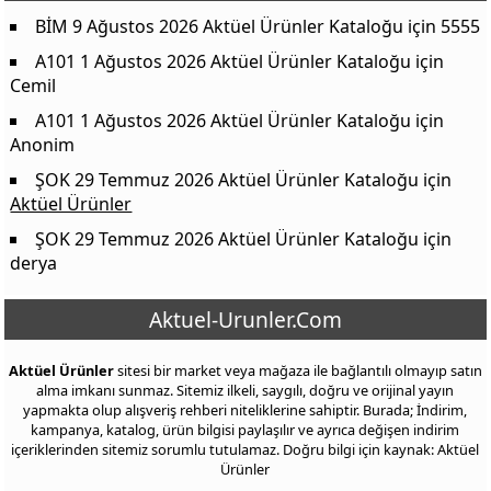
Eti Cin Bisküvi 13x25 g
48,00 TL
BİM 9 Ağustos 2026 Aktüel Ürünler Kataloğu
için
5555
Eti Kombo Çikolata Kaplı Bisküvi 56 g
22,00 TL
A101 1 Ağustos 2026 Aktüel Ürünler Kataloğu
için
Eti Cicibebe Bebek Bisküvisi 1 Kg
139,00 TL
Cemil
Eti Kurabi 198 g
48,00 TL
A101 1 Ağustos 2026 Aktüel Ürünler Kataloğu
için
Anonim
Eti Popkek Kek 60 g
11,75 TL
ŞOK 29 Temmuz 2026 Aktüel Ürünler Kataloğu
için
Eti Puf Marshmallowlu Bisküvi 18 g
4,75 TL
Aktüel Ürünler
Eti Gong Mısır ve Pirinç Patlağı 64 g
18,50 TL
ŞOK 29 Temmuz 2026 Aktüel Ürünler Kataloğu
için
Eti Crax Kraker 50 g
15,50 TL
derya
Eti Pizza Kraker 76 g
11,50 TL
Aktuel-Urunler.Com
Eti Mısırlı Balık Kraker 70 g
17,00 TL
Eti Gong Ballı Hardallı Mısır ve Pirinç Patlağı 34 g
12,50 TL
Aktüel Ürünler
sitesi bir market veya mağaza ile bağlantılı olmayıp satın
Eti Petito Sosbom Çikolatalı Krema Dolgulu Pasta 50 g
23,50 TL
alma imkanı sunmaz. Sitemiz ilkeli, saygılı, doğru ve orijinal yayın
yapmakta olup alışveriş rehberi niteliklerine sahiptir. Burada; İndirim,
Eti Browni Patisserie Çikolata Dolgulu Kek 165 g
73,50 TL
kampanya, katalog, ürün bilgisi paylaşılır ve ayrıca değişen indirim
içeriklerinden sitemiz sorumlu tutulamaz. Doğru bilgi için kaynak: Aktüel
Eti Süt Burger 35 g
15,75 TL
Ürünler
Eti Lifalif Yulaf Ezmesi 500 g
69,50 TL