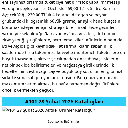
enflasyonist ortamda tüketiciye net bir “stok yapalım” mesajı
verdiğini söyleyebiliriz. Özellikle 459,00 TL’lik 5 litre Komili
Ayçiçek Yağı, 239,00 TL’lik 4 kg Ariel deterjan ve peynir
grubundaki kilogramlık büyük gramajlar aylık hane bütçesini
korumak isteyenler için stratejik birer fırsat. Evde geçirilen
vaktin yüksek olduğu Ramazan Ayı’nda ve aile içi tüketimin
zirve yaptığı şu günlerde, hem temel kiler ürünlerinin hem de
Eti ve Algida gibi keyif odaklı atıştırmalıkların sabahın ilk
saatlerinde hızla tükenmesi kuvvetle muhtemel. Tüketicilere en
büyük tavsiyemiz; alışverişe çıkmadan önce ihtiyaç listelerini
net bir şekilde belirlemeleri ve mağazaya girdiklerinde ilk
hedeflerinin zeytinyağı, çay ve büyük boy süt ürünleri gibi hızlı
sirkülasyona sahip reyonlar olmasıdır. Bütçenizi yormadan
maksimum verim almak, bu hafta tamamen doğru ürünlere
öncelik vermekten geçiyor.
A101 28 Şubat 2026 Katalogları
Sponsorlu Bağlantılar