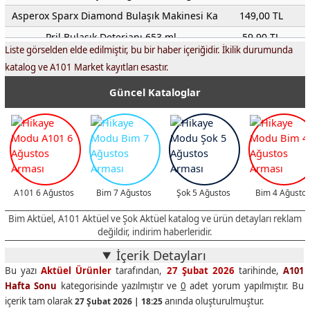
Asperox Sparx Diamond Bulaşık Makinesi Kapsülü 30'lu
149,00 TL
Pril Bulaşık Deterjanı 653 ml
59,90 TL
Liste görselden elde edilmiştir, bu bir haber içeriğidir. İkilik durumunda
Elseve Saç Bakım Kremi Mucizevi Yağ 150 ml
199,00 TL
katalog ve A101 Market kayıtları esastır.
Asperox Mavi Güç Ultra Kireç ve Pas Sökücü Sprey 1 L
99,00 TL
Güncel Kataloglar
Asperox Sarı Güç Ultra Yağ Çözücü Sprey 1 L
99,00 TL
Sensodyne Derin Temizlik Diş Fırçası 1+1
110,00 TL
Sensodyne Ekstra Beyazlık Diş Macunu 75 ml
129,00 TL
Birşah Tam Yağlı Süt 1 L
45,00 TL
Birşah Laktozsuz Süt 1 L
45,00 TL
A101 6 Ağustos
Bim 7 Ağustos
Şok 5 Ağustos
Bim 4 Ağusto
Torku Dana Kangal Sucuk 350 g
329,00 TL
Bim Aktüel, A101 Aktüel ve Şok Aktüel katalog ve ürün detayları reklam
Beşler Dana Kangal Sucuk 350 g
265,00 TL
değildir, indirim haberleridir.
Tarabya Tam Yağlı Eritme Peyniri 500 g
175,00 TL
İçerik Detayları
Bu yazı
Aktüel Ürünler
tarafından,
27 Şubat 2026
tarihinde,
A101
Peynes Süzme Tam Yağlı Taze Beyaz Peynir 500 g
95,00 TL
Hafta Sonu
kategorisinde yazılmıştır ve
0
adet yorum yapılmıştır. Bu
Birşah Tam Yağlı Homojenize Yoğurt 3 Kg
139,50 TL
içerik tam olarak
anında oluşturulmuştur.
27 Şubat 2026 | 18:25