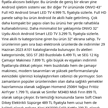
fiyatla alıcısını bekliyor. Bu üründe de geniş bir ekran yine
Android işletim sistemi var. Bir diğer TV ürününde ONVO 43″
Full HD Android Smart LED TV 4.999 TL fiyatıyla sizlerle. Full HD
panele sahip bu ürün Android ile akıllı hale getirilmiş. Çok
daha kompakt bir yapısı olan bu ürünü her yerde rahatlıkla
kullanabilirsiniz. Daha minimalist bir yaklaşımla ONVO 32″
Uydu Alıcılı Android Smart LED TV 3.299 TL fiyatıyla sizlerle.
Yine akıllı tv kategorisine giren bu ürün 32” ekrana sahip. Tv
ürünlerinin yanı sıra bazı elektronik ürünlerde de indirimler 29
Haziran 2023 A101 kataloglarında bulunuyor. Ev aletleri
kategorisinde, SEG ST 283 Buzdolabı 6.499 TL ve SEG 12 Kg
Çamaşır Makinesi 7.899 TL gibi büyük ev eşyaları indirimli
fiyatlarıyla dikkat çekiyor. Hem buzdolabı hem de çamaşır
makinesi, modern tasarımları ve yüksek performanslarıyla
evinizdeki işlerinizi kolaylaştırırken cebinizi de yormuyor. Son
zamanların popüler ürünlerinden olan daha sağlıklı yemekler
hazırlamnıza olanak sağlayan Homend 2506H Yağsız Fritöz
AirFryer 1.799 TL olarak ve Simfer M3483 Midi Fırın 899 TL
olarak satışa çıkıyor. Ev temizliği konusunda Sarex Soft Clean
Dikey Elektrikli Süpürge 489 TL fiyatıyla hem ucuz hem de
kaliteli olarak geliyor. Kiwi KK3330 Çelik Kettle 239 TL olarak,