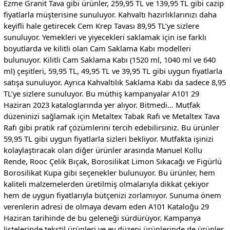
Ezme Granit Tava gibi ürünler, 259,95 TL ve 139,95 TL gibi cazip
fiyatlarla müşterisine sunuluyor. Kahvaltı hazırlıklarınızı daha
keyifli hale getirecek Cem Krep Tavası 89,95 TL’ye sizlere
sunuluyor. Yemekleri ve yiyecekleri saklamak için ise farklı
boyutlarda ve kilitli olan Cam Saklama Kabı modelleri
bulunuyor. Kilitli Cam Saklama Kabı (1520 ml, 1040 ml ve 640
ml) çeşitleri, 59,95 TL, 49,95 TL ve 39,95 TL gibi uygun fiyatlarla
satışa sunuluyor. Ayrıca Kahvaltılık Saklama Kabı da sadece 8,95
TL’ye sizlere sunuluyor. Bu müthiş kampanyalar A101 29
Haziran 2023 kataloglarında yer alıyor. Bitmedi… Mutfak
düzeninizi sağlamak için Metaltex Tabak Rafı ve Metaltex Tava
Rafı gibi pratik raf çözümlerini tercih edebilirsiniz. Bu ürünler
59,95 TL gibi uygun fiyatlarla sizleri bekliyor. Mutfakta işinizi
kolaylaştıracak olan diğer ürünler arasında Manuel Kollu
Rende, Rooc Çelik Bıçak, Borosilikat Limon Sıkacağı ve Figürlü
Borosilikat Kupa gibi seçenekler bulunuyor. Bu ürünler, hem
kaliteli malzemelerden üretilmiş olmalarıyla dikkat çekiyor
hem de uygun fiyatlarıyla bütçenizi zorlamıyor. Sunuma önem
verenlerin adresi de olmaya devam eden A101 Kataloğu 29
Haziran tarihinde de bu geleneği sürdürüyor. Kampanya
listelerinde tekstil ürünleri ve ev düzeni ürünlerinde de ürünler