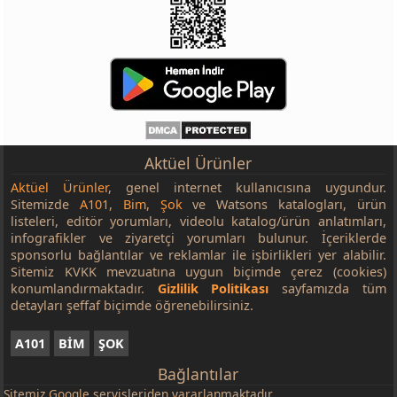
Aktüel Ürünler
Aktüel Ürünler
, genel internet kullanıcısına uygundur.
Sitemizde
A101
,
Bim
,
Şok
ve Watsons katalogları, ürün
listeleri, editör yorumları, videolu katalog/ürün anlatımları,
infografikler ve ziyaretçi yorumları bulunur. İçeriklerde
sponsorlu bağlantılar ve reklamlar ile işbirlikleri yer alabilir.
Sitemiz KVKK mevzuatına uygun biçimde çerez (cookies)
konumlandırmaktadır.
Gizlilik Politikası
sayfamızda tüm
detayları şeffaf biçimde öğrenebilirsiniz.
A101
BİM
ŞOK
Bağlantılar
Sitemiz
Google
servisleriden yararlanmaktadır.