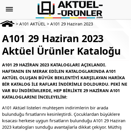
>
A101 AKTÜEL
>
A101 29 Haziran 2023
A101 29 Haziran 2023
Aktüel Ürünler Kataloğu
A101 29 HAZIRAN 2023 KATALOGLARI AÇIKLANDI.
HAFTANIN EN MERAK EDILEN KATALOGLARINDA A101
AKTÜEL OLUŞAN BÜYÜK BEKLENTIYI KARŞILAYAN HARIKA
BIR KATALOG ILE RAFLARI INDIRIMLE DOLDURDU. PEKI NE
VAR BU INDIRIMLERDE, HEP BIRLIKTE 29 HAZIRAN A101
KATALOGLARINI INCELEYELIM:
A101 Aktüel listeleri muhteşem indirimlerin bir arada
bulunduğu fırsatlarını kesinleştirdi. Çocuklardan büyüklere
kısacası herkese uygun fırsatların bulunduğu A101 29 Haziran
2023 katalogları sunduğu avantajlarla dikkat çekiyor. Müthiş