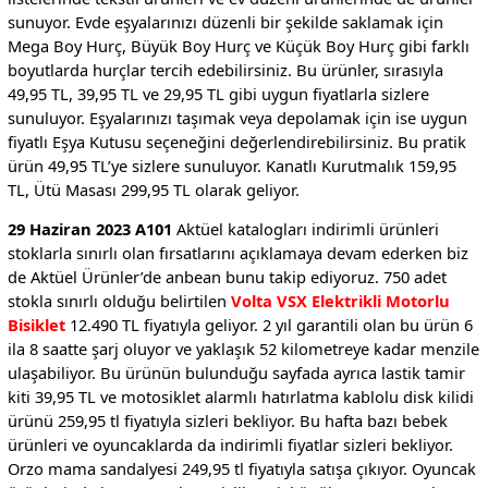
sunuyor. Evde eşyalarınızı düzenli bir şekilde saklamak için
Mega Boy Hurç, Büyük Boy Hurç ve Küçük Boy Hurç gibi farklı
boyutlarda hurçlar tercih edebilirsiniz. Bu ürünler, sırasıyla
49,95 TL, 39,95 TL ve 29,95 TL gibi uygun fiyatlarla sizlere
sunuluyor. Eşyalarınızı taşımak veya depolamak için ise uygun
fiyatlı Eşya Kutusu seçeneğini değerlendirebilirsiniz. Bu pratik
ürün 49,95 TL’ye sizlere sunuluyor. Kanatlı Kurutmalık 159,95
TL, Ütü Masası 299,95 TL olarak geliyor.
29 Haziran 2023 A101
Aktüel katalogları indirimli ürünleri
stoklarla sınırlı olan fırsatlarını açıklamaya devam ederken biz
de Aktüel Ürünler’de anbean bunu takip ediyoruz. 750 adet
stokla sınırlı olduğu belirtilen
Volta VSX Elektrikli Motorlu
Bisiklet
12.490 TL fiyatıyla geliyor. 2 yıl garantili olan bu ürün 6
ila 8 saatte şarj oluyor ve yaklaşık 52 kilometreye kadar menzile
ulaşabiliyor. Bu ürünün bulunduğu sayfada ayrıca lastik tamir
kiti 39,95 TL ve motosiklet alarmlı hatırlatma kablolu disk kilidi
ürünü 259,95 tl fiyatıyla sizleri bekliyor. Bu hafta bazı bebek
ürünleri ve oyuncaklarda da indirimli fiyatlar sizleri bekliyor.
Orzo mama sandalyesi 249,95 tl fiyatıyla satışa çıkıyor. Oyuncak