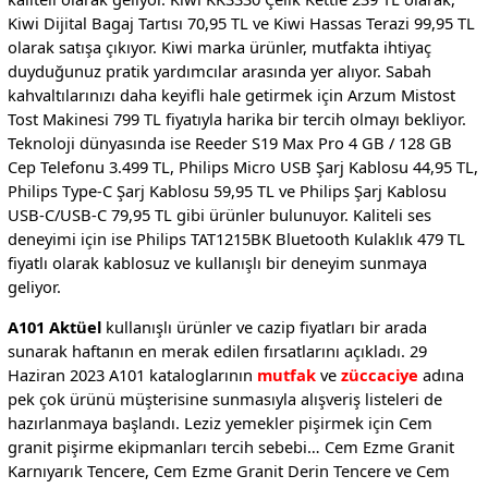
Kiwi Dijital Bagaj Tartısı 70,95 TL ve Kiwi Hassas Terazi 99,95 TL
olarak satışa çıkıyor. Kiwi marka ürünler, mutfakta ihtiyaç
duyduğunuz pratik yardımcılar arasında yer alıyor. Sabah
kahvaltılarınızı daha keyifli hale getirmek için Arzum Mistost
Tost Makinesi 799 TL fiyatıyla harika bir tercih olmayı bekliyor.
Teknoloji dünyasında ise Reeder S19 Max Pro 4 GB / 128 GB
Cep Telefonu 3.499 TL, Philips Micro USB Şarj Kablosu 44,95 TL,
Philips Type-C Şarj Kablosu 59,95 TL ve Philips Şarj Kablosu
USB-C/USB-C 79,95 TL gibi ürünler bulunuyor. Kaliteli ses
deneyimi için ise Philips TAT1215BK Bluetooth Kulaklık 479 TL
fiyatlı olarak kablosuz ve kullanışlı bir deneyim sunmaya
geliyor.
A101 Aktüel
kullanışlı ürünler ve cazip fiyatları bir arada
sunarak haftanın en merak edilen fırsatlarını açıkladı. 29
Haziran 2023 A101 kataloglarının
mutfak
ve
züccaciye
adına
pek çok ürünü müşterisine sunmasıyla alışveriş listeleri de
hazırlanmaya başlandı. Leziz yemekler pişirmek için Cem
granit pişirme ekipmanları tercih sebebi… Cem Ezme Granit
Karnıyarık Tencere, Cem Ezme Granit Derin Tencere ve Cem