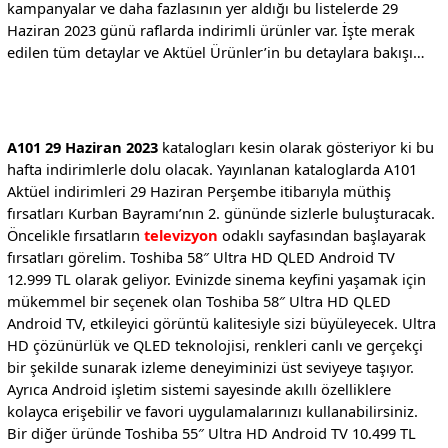
kampanyalar ve daha fazlasının yer aldığı bu listelerde 29
Haziran 2023 günü raflarda indirimli ürünler var. İşte merak
edilen tüm detaylar ve Aktüel Ürünler’in bu detaylara bakışı…
A101 29 Haziran 2023
katalogları kesin olarak gösteriyor ki bu
hafta indirimlerle dolu olacak. Yayınlanan kataloglarda A101
Aktüel indirimleri 29 Haziran Perşembe itibarıyla müthiş
fırsatları Kurban Bayramı’nın 2. gününde sizlerle buluşturacak.
Öncelikle fırsatların
televizyon
odaklı sayfasından başlayarak
fırsatları görelim. Toshiba 58″ Ultra HD QLED Android TV
12.999 TL olarak geliyor. Evinizde sinema keyfini yaşamak için
mükemmel bir seçenek olan Toshiba 58″ Ultra HD QLED
Android TV, etkileyici görüntü kalitesiyle sizi büyüleyecek. Ultra
HD çözünürlük ve QLED teknolojisi, renkleri canlı ve gerçekçi
bir şekilde sunarak izleme deneyiminizi üst seviyeye taşıyor.
Ayrıca Android işletim sistemi sayesinde akıllı özelliklere
kolayca erişebilir ve favori uygulamalarınızı kullanabilirsiniz.
Bir diğer üründe Toshiba 55″ Ultra HD Android TV 10.499 TL