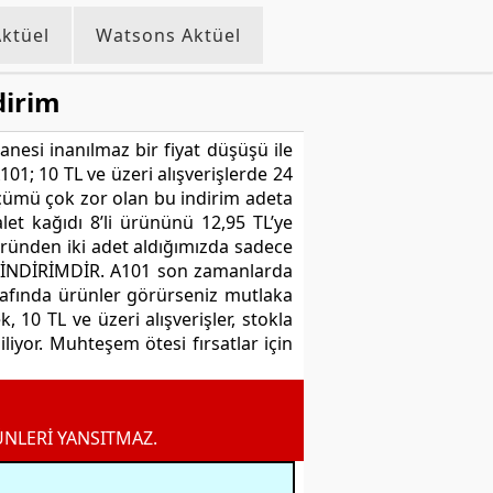
ktüel
Watsons Aktüel
dirim
nesi inanılmaz bir fiyat düşüşü ile
101; 10 TL ve üzeri alışverişlerde 24
ölçümü çok zor olan bu indirim adeta
et kağıdı 8’li ürününü 12,95 TL’ye
Üründen iki adet aldığımızda sadece
NE İNDİRİMDİR. A101 son zamanlarda
etrafında ürünler görürseniz mutlaka
10 TL ve üzeri alışverişler, stokla
iliyor. Muhteşem ötesi fırsatlar için
ÜNLERİ YANSITMAZ.