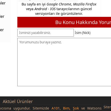
ler
Bu sayfa en iyi
Google Chrome
,
Mozilla Firefox
veya
Android - IOS
tarayıcılarının güncel
versiyonları ile görüntülenir.
ler
Bu Konu Hakkında Yorum
er
İsim (Nick)
Aktüel Ürünler
Site
nıcısına uygundur. Sitemizde
A101
,
Bim
,
Şok
ve Watsons