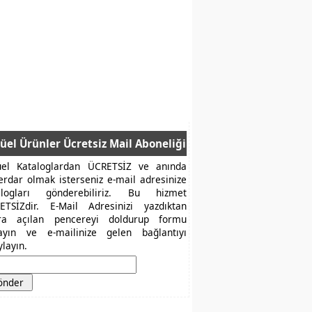
üel Ürünler Ücretsiz Mail Aboneliği
üel Kataloglardan ÜCRETSİZ ve anında
erdar olmak isterseniz e-mail adresinize
alogları gönderebiliriz. Bu hizmet
ETSİZdir. E-Mail Adresinizi yazdıktan
ra açılan pencereyi doldurup formu
layın ve e-mailinize gelen bağlantıyı
layın.