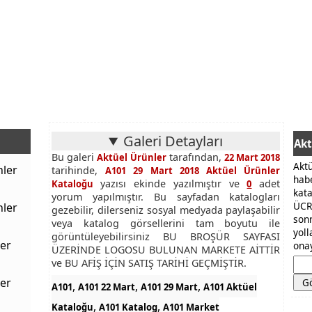
Galeri Detayları
Akt
Bu galeri
tarafından,
Aktüel Ürünler
22 Mart 2018
Akt
nler
tarihinde,
A101 29 Mart 2018 Aktüel Ürünler
hab
yazısı ekinde yazılmıştır ve
adet
Kataloğu
0
kat
yorum yapılmıştır. Bu sayfadan katalogları
ÜCR
nler
gezebilir, dilerseniz sosyal medyada paylaşabilir
son
veya katalog görsellerini tam boyutu ile
yol
görüntüleyebilirsiniz BU BROŞÜR SAYFASI
er
onay
ÜZERİNDE LOGOSU BULUNAN MARKETE AİTTİR
ve BU AFİŞ İÇİN SATIŞ TARİHİ GEÇMİŞTİR.
er
,
,
,
A101
A101 22 Mart
A101 29 Mart
A101 Aktüel
,
,
Kataloğu
A101 Katalog
A101 Market