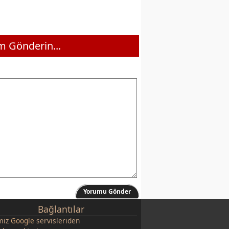
 Gönderin...
Yorumu Gönder
Bağlantılar
miz
Google
servisleriden