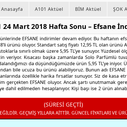
Anasayfa
A101 Aktüel
BİM Aktüel
ŞOK A
 24 Mart 2018 Hafta Sonu – Efsane İn
nlerinde EFSANE indirimler devam ediyor. Bu haftanın efsa
’li ürünü oluyor. Standart satış fiyatı 12,95 TL olan ürünü A
 stoklarla sınırlı olmak üzere 5,95 TL’ye sunuyor. Yüzdesel 
zin veriyor. Kısacası başka zamanlarda Solo Parfümlü tuval
ydalandığımızı da düşündüğümüzde ürün 5,95 TL’ye iniyor. 
yatından bile ucuza bu ürünü alabiliyoruz. Bunun adı EFSA
 yanlarında özellikle harika fırsatlar sunuyor. Siz de kasa 
rim gerçekten EFSANE oluyor. Ancak şartı unutmamak gerek, 
ye dahil edilmeden hesaplanıyor. Kişi başı ise 2 ürün alınab
(SÜRESİ GEÇTİ)
EĞİLDİR. GEÇMİŞ YILLARA AİTTİR. GÜNCEL FİYATLARI VE ÜR