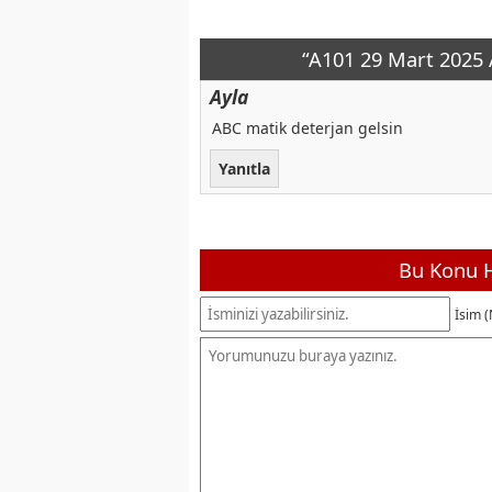
“A101 29 Mart 2025 
Ayla
ABC matik deterjan gelsin
Yanıtla
Bu Konu H
İsim (