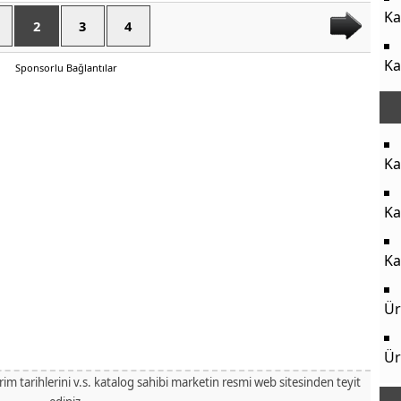
Ka
2
3
4
Ka
Sponsorlu Bağlantılar
Ka
Ka
Ka
Ür
Ür
irim tarihlerini v.s. katalog sahibi marketin resmi web sitesinden teyit