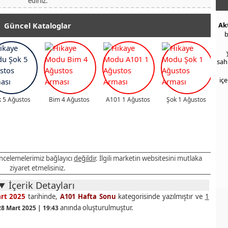
ediniz.
Güncel Kataloglar
Ak
b
sah
iç
 5 Ağustos
Bim 4 Ağustos
A101 1 Ağustos
Şok 1 Ağustos
 incelemelerimiz bağlayıcı
değildir
. İlgili marketin websitesini mutlaka
ziyaret etmelisiniz.
İçerik Detayları
rt 2025
tarihinde,
A101 Hafta Sonu
kategorisinde yazılmıştır ve
1
anında oluşturulmuştur.
28 Mart 2025 | 19:43