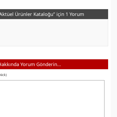
Aktüel Ürünler Kataloğu” için 1 Yorum
akkında Yorum Gönderin...
Nick)