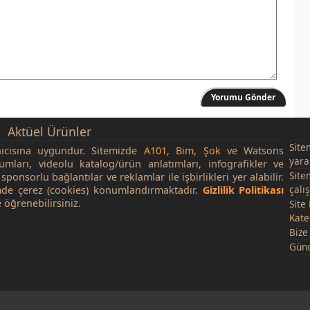
Yorumu Gönder
Aktüel Ürünler
Site
nıcısına uygundur. Sitemizde
A101
,
Bim
,
Şok
ve Watsons
yara
rumları, videolu katalog/ürün anlatımları, infografikler ve
Site
sponsorlu bağlantılar ve reklamlar ile işbirlikleri yer alabilir.
çalı
de çerez (cookies) konumlandırmaktadır.
Gizlilik Politikası
 öğrenebilirsiniz.
Site
Kate
Bize
Günc