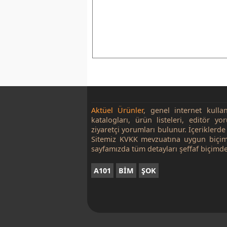
Aktüel Ürünler
, genel internet kulla
katalogları, ürün listeleri, editör yo
ziyaretçi yorumları bulunur. İçeriklerde 
Sitemiz KVKK mevzuatına uygun biçim
sayfamızda tüm detayları şeffaf biçimde
A101
BİM
ŞOK