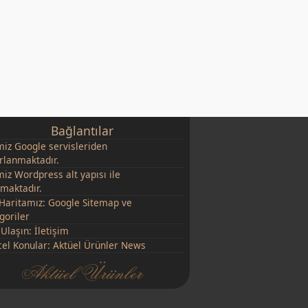
Bağlantılar
miz
Google
servisleriden
rlanmaktadır.
miz Wordpress alt yapısı ile
şmaktadır.
 Haritamız:
Google Sitemap
ve
goriler
 Ulaşın:
İletişim
el Konular:
Aktüel Ürünler News