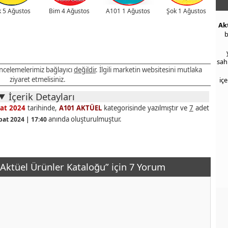
 5 Ağustos
Bim 4 Ağustos
A101 1 Ağustos
Şok 1 Ağustos
Ak
b
sah
 incelemelerimiz bağlayıcı
değildir
. İlgili marketin websitesini mutlaka
ziyaret etmelisiniz.
iç
İçerik Detayları
at 2024
tarihinde,
A101 AKTÜEL
kategorisinde yazılmıştır ve
7
adet
anında oluşturulmuştur.
bat 2024 | 17:40
Aktüel Ürünler Kataloğu” için 7 Yorum