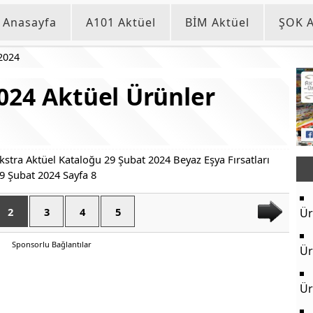
Anasayfa
A101 Aktüel
BİM Aktüel
ŞOK A
2024
024 Aktüel Ürünler
2
3
4
5
Ür
Sponsorlu Bağlantılar
Ür
Ür