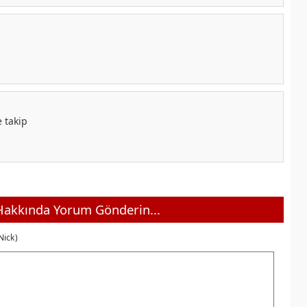
e takip
akkında Yorum Gönderin...
Nick)