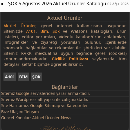
ŞOK 5 Ağustos 2026 Aktüel Ürünler Kataloğu
02 Ağu, 2026
Aktüel Ürünler
Aktüel Ürünler
, genel internet kullanıcısına uygundur.
Sitemizde
A101
,
Bim
,
Şok
ve Watsons katalogları, ürün
listeleri, editör yorumları, videolu katalog/ürün anlatımları,
infografikler ve ziyaretçi yorumları bulunur. İçeriklerde
sponsorlu bağlantılar ve reklamlar ile işbirlikleri yer alabilir.
Sitemiz KVKK mevzuatına uygun biçimde çerez (cookies)
konumlandırmaktadır.
Gizlilik Politikası
sayfamızda tüm
detayları şeffaf biçimde öğrenebilirsiniz.
A101
BİM
ŞOK
Bağlantılar
Sitemiz
Google
servisleriden yararlanmaktadır.
Sitemiz Wordpress alt yapısı ile çalışmaktadır.
Site Haritamız:
Google Sitemap
ve
Kategoriler
Bize Ulaşın:
İletişim
Güncel Konular:
Aktüel Ürünler News