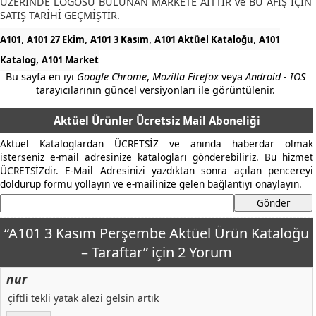
ÜZERİNDE LOGOSU BULUNAN MARKETE AİTTİR ve BU AFİŞ İÇİN
SATIŞ TARİHİ GEÇMİŞTİR.
,
,
,
,
A101
A101 27 Ekim
A101 3 Kasım
A101 Aktüel Kataloğu
A101
,
Katalog
A101 Market
Bu sayfa en iyi
Google Chrome
,
Mozilla Firefox
veya
Android - IOS
tarayıcılarının güncel versiyonları ile görüntülenir.
Aktüel Ürünler Ücretsiz Mail Aboneliği
Aktüel Kataloglardan ÜCRETSİZ ve anında haberdar olmak
isterseniz e-mail adresinize katalogları gönderebiliriz. Bu hizmet
ÜCRETSİZdir. E-Mail Adresinizi yazdıktan sonra açılan pencereyi
doldurup formu yollayın ve e-mailinize gelen bağlantıyı onaylayın.
“A101 3 Kasım Perşembe Aktüel Ürün Kataloğu
– Taraftar” için 2 Yorum
nur
çiftli tekli yatak alezi gelsin artık