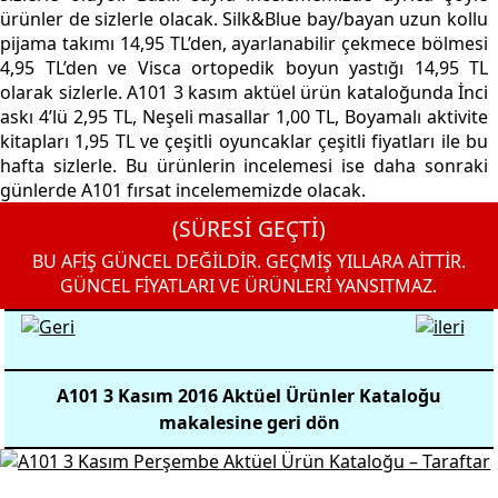
ürünler de sizlerle olacak. Silk&Blue bay/bayan uzun kollu
pijama takımı 14,95 TL’den, ayarlanabilir çekmece bölmesi
4,95 TL’den ve Visca ortopedik boyun yastığı 14,95 TL
olarak sizlerle. A101 3 kasım aktüel ürün kataloğunda İnci
askı 4’lü 2,95 TL, Neşeli masallar 1,00 TL, Boyamalı aktivite
kitapları 1,95 TL ve çeşitli oyuncaklar çeşitli fiyatları ile bu
hafta sizlerle. Bu ürünlerin incelemesi ise daha sonraki
günlerde A101 fırsat incelememizde olacak.
(SÜRESİ GEÇTİ)
BU AFİŞ GÜNCEL DEĞİLDİR. GEÇMİŞ YILLARA AİTTİR.
GÜNCEL FİYATLARI VE ÜRÜNLERİ YANSITMAZ.
A101 3 Kasım 2016 Aktüel Ürünler Kataloğu
makalesine geri dön