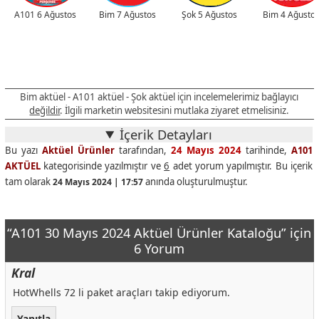
A101 6 Ağustos
Bim 7 Ağustos
Şok 5 Ağustos
Bim 4 Ağusto
Bim aktüel - A101 aktüel - Şok aktüel için incelemelerimiz bağlayıcı
değildir
. İlgili marketin websitesini mutlaka ziyaret etmelisiniz.
İçerik Detayları
Bu yazı
Aktüel Ürünler
tarafından,
24 Mayıs 2024
tarihinde,
A101
AKTÜEL
kategorisinde yazılmıştır ve
6
adet yorum yapılmıştır. Bu içerik
tam olarak
anında oluşturulmuştur.
24 Mayıs 2024 | 17:57
“A101 30 Mayıs 2024 Aktüel Ürünler Kataloğu” için
6 Yorum
Kral
HotWhells 72 li paket araçları takip ediyorum.
Yanıtla