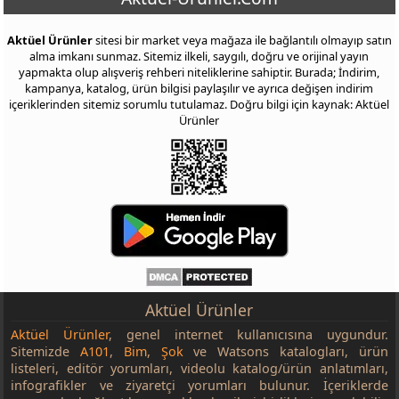
Aktüel Ürünler
sitesi bir market veya mağaza ile bağlantılı olmayıp satın
alma imkanı sunmaz. Sitemiz ilkeli, saygılı, doğru ve orijinal yayın
yapmakta olup alışveriş rehberi niteliklerine sahiptir. Burada; İndirim,
kampanya, katalog, ürün bilgisi paylaşılır ve ayrıca değişen indirim
içeriklerinden sitemiz sorumlu tutulamaz. Doğru bilgi için kaynak: Aktüel
Ürünler
Aktüel Ürünler
Aktüel Ürünler
, genel internet kullanıcısına uygundur.
Sitemizde
A101
,
Bim
,
Şok
ve Watsons katalogları, ürün
listeleri, editör yorumları, videolu katalog/ürün anlatımları,
infografikler ve ziyaretçi yorumları bulunur. İçeriklerde