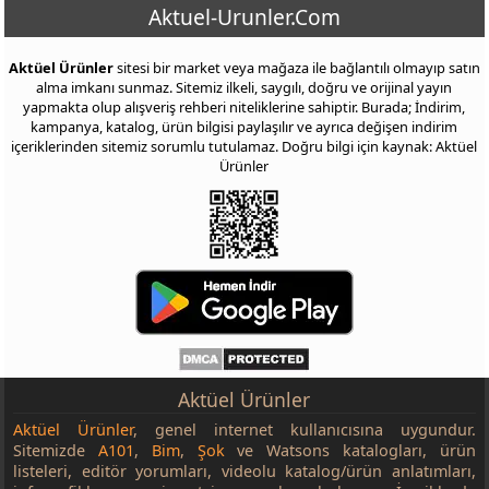
Aktuel-Urunler.Com
Aktüel Ürünler
sitesi bir market veya mağaza ile bağlantılı olmayıp satın
alma imkanı sunmaz. Sitemiz ilkeli, saygılı, doğru ve orijinal yayın
yapmakta olup alışveriş rehberi niteliklerine sahiptir. Burada; İndirim,
kampanya, katalog, ürün bilgisi paylaşılır ve ayrıca değişen indirim
içeriklerinden sitemiz sorumlu tutulamaz. Doğru bilgi için kaynak: Aktüel
Ürünler
Aktüel Ürünler
Aktüel Ürünler
, genel internet kullanıcısına uygundur.
Sitemizde
A101
,
Bim
,
Şok
ve Watsons katalogları, ürün
listeleri, editör yorumları, videolu katalog/ürün anlatımları,