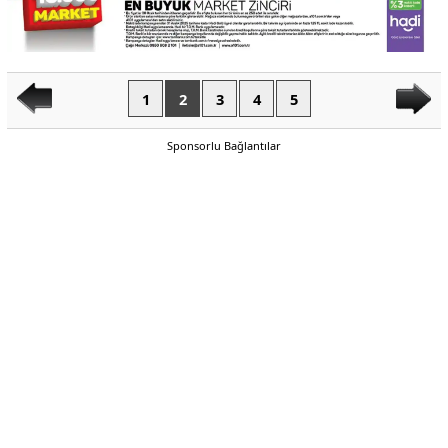
1
2
3
4
5
Sponsorlu Bağlantılar