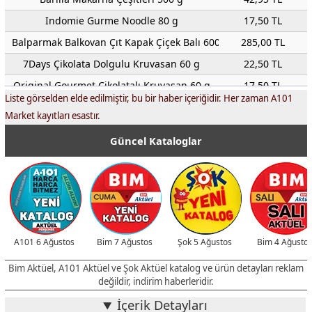
Indomie Gurme Noodle 80 g
17,50 TL
Balparmak Balkovan Çıt Kapak Çiçek Balı 600 g
285,00 TL
7Days Çikolata Dolgulu Kruvasan 60 g
22,50 TL
Original Gourmet Çikolatalı Kruvasan 60 g
17,50 TL
Liste görselden elde edilmiştir, bu bir haber içeriğidir. Her zaman A101
Omo Express Fresh Sıvı Çamaşır Deterjanı 1480 ml
189,00 TL
Market kayıtları esastır.
Cif Banyo&Mutfak Sprey Temizleyici 1 L
89,00 TL
Güncel Kataloglar
Copier Bond Fotokopi Kağıdı 500 Yaprak
129,00 TL
Vione Fırçalı Yüz Temizleme Köpüğü 150 ml
62,50 TL
Garnier Yüz Temizleme Jeli 200 ml
95,00 TL
Dove Güzellik Sabunu 90 g
42,50 TL
Arko Soft Touch Krem 150 ml
59,50 TL
A101 6 Ağustos
Bim 7 Ağustos
Şok 5 Ağustos
Bim 4 Ağusto
Ahir Tam Yağlı Tost Peyniri 1 kg
269,00 TL
Bim Aktüel, A101 Aktüel ve Şok Aktüel katalog ve ürün detayları reklam
İçim Tam Yağlı Süzme Peynir 750 g
155,00 TL
değildir, indirim haberleridir.
Torku Tam Yağlı Süzme Peynir 750 g
155,00 TL
İçerik Detayları