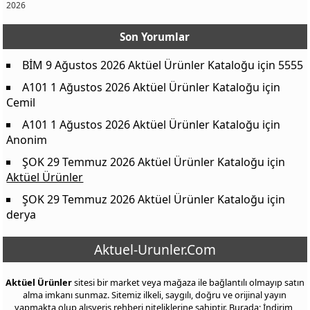
2026
Nestle Crunch Pirinç Patlaklı Sütlü Çikolata 31,5 g
20,00 TL
Nestle Nesquik Sütlü Çikolatalı Gofret 26,7 g
13,00 TL
Son Yorumlar
Nestle Classic Çikolata 60 g
45,00 TL
BİM 9 Ağustos 2026 Aktüel Ürünler Kataloğu
için
5555
Kahve Dünyası Bonte Bisküvili Draje 160 g
79,50 TL
A101 1 Ağustos 2026 Aktüel Ürünler Kataloğu
için
Torku Fındık Kremalı Çıtır Gofret 12x30 g
79,50 TL
Cemil
Seyidoğlu Pekmez 700 g (Üzüm/Dut)
99,50 TL
A101 1 Ağustos 2026 Aktüel Ürünler Kataloğu
için
Anonim
Seyidoğlu Tahin 550 g
99,50 TL
ŞOK 29 Temmuz 2026 Aktüel Ürünler Kataloğu
için
Cornetto Disc Mango & Vanilya 130 ml
70,00 TL
Aktüel Ürünler
Nogger Kaymak & Çikolata Sandviç 145 ml
65,00 TL
ŞOK 29 Temmuz 2026 Aktüel Ürünler Kataloğu
için
Max Porti 55 ml
5,00 TL
derya
Max Mini Milk Sade 35 ml
10,00 TL
Aktuel-Urunler.Com
Aktüel Ürünler
sitesi bir market veya mağaza ile bağlantılı olmayıp satın
alma imkanı sunmaz. Sitemiz ilkeli, saygılı, doğru ve orijinal yayın
yapmakta olup alışveriş rehberi niteliklerine sahiptir. Burada; İndirim,