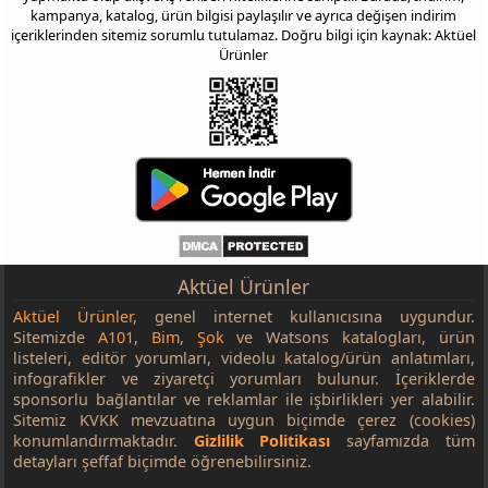
kampanya, katalog, ürün bilgisi paylaşılır ve ayrıca değişen indirim
içeriklerinden sitemiz sorumlu tutulamaz. Doğru bilgi için kaynak: Aktüel
Ürünler
Aktüel Ürünler
Aktüel Ürünler
, genel internet kullanıcısına uygundur.
Sitemizde
A101
,
Bim
,
Şok
ve Watsons katalogları, ürün
listeleri, editör yorumları, videolu katalog/ürün anlatımları,
infografikler ve ziyaretçi yorumları bulunur. İçeriklerde
sponsorlu bağlantılar ve reklamlar ile işbirlikleri yer alabilir.
Sitemiz KVKK mevzuatına uygun biçimde çerez (cookies)
konumlandırmaktadır.
Gizlilik Politikası
sayfamızda tüm
detayları şeffaf biçimde öğrenebilirsiniz.