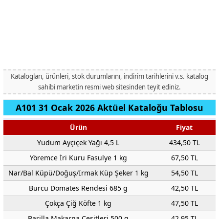
Katalogları, ürünleri, stok durumlarını, indirim tarihlerini v.s. katalog
sahibi marketin resmi web sitesinden teyit ediniz.
A101 31 Ocak 2026 Aktüel Kataloğu Tablosu
Ürün
Fiyat
Yudum Ayçiçek Yağı 4,5 L
434,50 TL
Yöremce İri Kuru Fasulye 1 kg
67,50 TL
Nar/Bal Küpü/Doğuş/Irmak Küp Şeker 1 kg
54,50 TL
Burcu Domates Rendesi 685 g
42,50 TL
Çokça Çiğ Köfte 1 kg
47,50 TL
Barilla Makarna Çeşitleri 500 g
42,95 TL