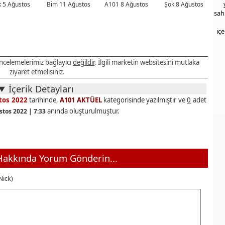
 5 Ağustos
Bim 11 Ağustos
A101 8 Ağustos
Şok 8 Ağustos
sah
iç
 incelemelerimiz bağlayıcı
değildir
. İlgili marketin websitesini mutlaka
ziyaret etmelisiniz.
İçerik Detayları
tos 2022
tarihinde,
A101 AKTÜEL
kategorisinde yazılmıştır ve
0
adet
anında oluşturulmuştur.
stos 2022 | 7:33
akkında Yorum Gönderin...
Nick)