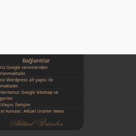
Bağlantılar
miz
Google
servisleriden
rlanmaktadır.
miz Wordpress alt yapısı ile
şmaktadır.
 Haritamız:
Google Sitemap
ve
goriler
 Ulaşın:
İletişim
el Konular:
Aktüel Ürünler News