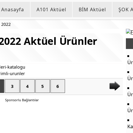
Anasayfa
A101 Aktüel
BİM Aktüel
ŞOK A
 2022
2022 Aktüel Ürünler
Ür
Ür
3
4
5
6
Ür
Sponsorlu Bağlantılar
Ür
Ka