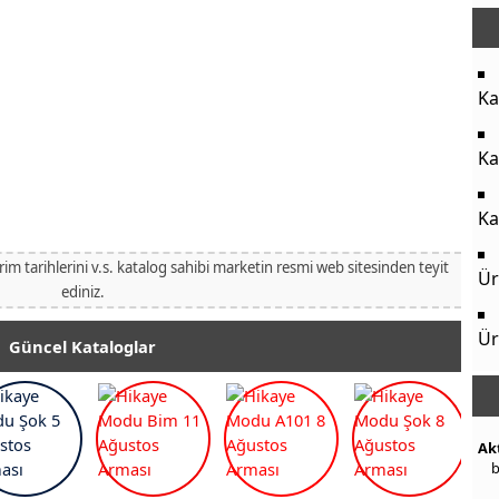
Ka
Ka
Ka
irim tarihlerini v.s. katalog sahibi marketin resmi web sitesinden teyit
Ür
ediniz.
Ür
Güncel Kataloglar
Ak
b