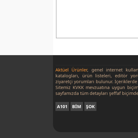
Aktüel Ürünler
, genel internet kulla
katalogları, ürün listeleri, editör yo
ziyaretçi yorumları bulunur. İçeriklerde 
Sitemiz KVKK mevzuatına uygun biçim
sayfamızda tüm detayları şeffaf biçimde
A101
BİM
ŞOK