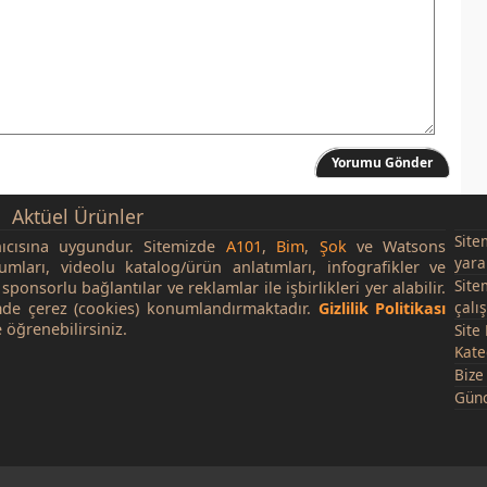
Yorumu Gönder
Aktüel Ürünler
Site
nıcısına uygundur. Sitemizde
A101
,
Bim
,
Şok
ve Watsons
yara
rumları, videolu katalog/ürün anlatımları, infografikler ve
Site
sponsorlu bağlantılar ve reklamlar ile işbirlikleri yer alabilir.
çalı
de çerez (cookies) konumlandırmaktadır.
Gizlilik Politikası
 öğrenebilirsiniz.
Site
Kate
Bize
Günc