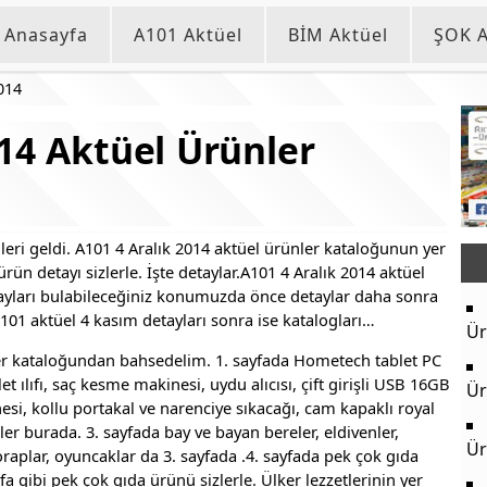
Anasayfa
A101 Aktüel
BİM Aktüel
ŞOK A
014
014 Aktüel Ürünler
leri geldi. A101 4 Aralık 2014 aktüel ürünler kataloğunun yer
n detayı sizlerle. İşte detaylar.
A101 4 Aralık 2014 aktüel
tayları bulabileceğiniz konumuzda önce detaylar daha sonra
101 aktüel 4 kasım detayları sonra ise katalogları…
Ür
er kataloğundan bahsedelim. 1. sayfada Hometech tablet PC
t ılıfı, saç kesme makinesi, uydu alıcısı, çift girişli USB 16GB
Ür
esi, kollu portakal ve narenciye sıkacağı, cam kapaklı royal
ler burada. 3. sayfada bay ve bayan bereler, eldivenler,
Ür
oraplar, oyuncaklar da 3. sayfada .4. sayfada pek çok gıda
fa gibi pek çok gıda ürünü sizlerle. Ülker lezzetlerinin yer