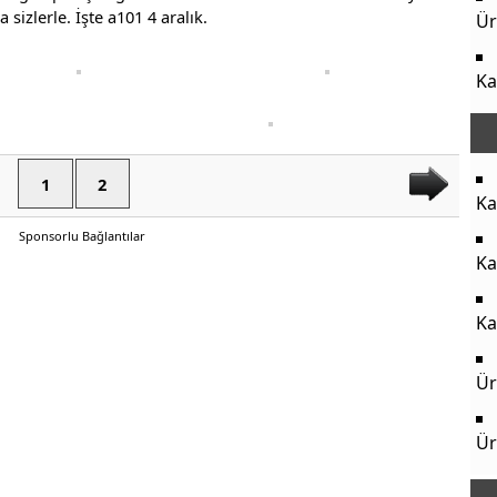
 sizlerle. İşte a101 4 aralık.
Ür
Ka
1
2
Ka
Sponsorlu Bağlantılar
Ka
Ka
Ür
Ür