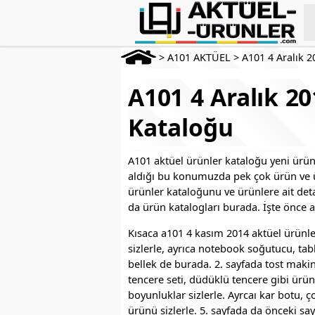
>
A101 AKTÜEL
>
A101 4 Aralık 2
A101 4 Aralık 2
Kataloğu
A101 aktüel ürünler kataloğu yeni ürün
aldığı bu konumuzda pek çok ürün ve ürü
ürünler kataloğunu ve ürünlere ait de
da ürün katalogları burada. İşte önce a
Kısaca a101 4 kasım 2014 aktüel ürünl
sizlerle, ayrıca notebook soğutucu, table
bellek de burada. 2. sayfada tost makin
tencere seti, düdüklü tencere gibi ürün
boyunluklar sizlerle. Ayrcaı kar botu, ç
ürünü sizlerle. 5. sayfada da önceki say