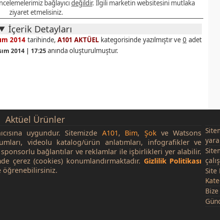
 incelemelerimiz bağlayıcı
değildir
. İlgili marketin websitesini mutlaka
ziyaret etmelisiniz.
İçerik Detayları
sım 2014
tarihinde,
A101 AKTÜEL
kategorisinde yazılmıştır ve
0
adet
anında oluşturulmuştur.
sım 2014 | 17:25
Aktüel Ürünler
Site
nıcısına uygundur. Sitemizde
A101
,
Bim
,
Şok
ve Watsons
yara
rumları, videolu katalog/ürün anlatımları, infografikler ve
Site
sponsorlu bağlantılar ve reklamlar ile işbirlikleri yer alabilir.
çalı
de çerez (cookies) konumlandırmaktadır.
Gizlilik Politikası
 öğrenebilirsiniz.
Site
Kate
Bize
Günc