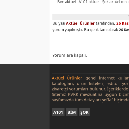
Bim aktüel - A101 aktüel - Şok aktüel için
Bu yazı
Aktüel Ürünler
tarafından,
26 Ka
yorum yapılmıştır. Bu içerik tam olarak
26 Ka
Yorumlara kapalı.
Aktüel Ürünler
, genel internet kulla
katalogları, ürün listeleri, editör yo
ziyaretçi yorumları bulunur. İçeriklerde 
Sitemiz KVKK mevzuatına uygun biçim
sayfamızda tüm detayları şeffaf biçimde
A101
BİM
ŞOK