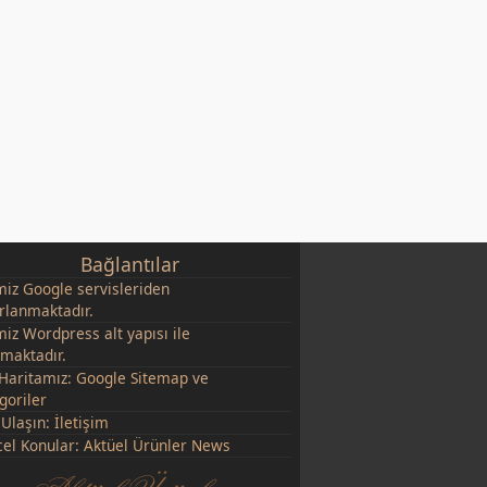
Bağlantılar
miz
Google
servisleriden
rlanmaktadır.
miz Wordpress alt yapısı ile
şmaktadır.
 Haritamız:
Google Sitemap
ve
goriler
 Ulaşın:
İletişim
el Konular:
Aktüel Ürünler News