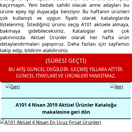
kaçırmayın. Yeni bebek sahibi olacak anne adayları bu
ürüne epey ilgi duyacağa benziyor. Bu haftanın ürünleri
çok kullanışlı ve uygun fiyatlı olarak kataloglarda
listelenmiş. İstediğiniz ürünü seçip A101 aktüele almaya,
bakmaya gidebileceksiniz. Kataloglar artık çok
yakınınızda. Aktüel Ürünler olarak her hafta ürün
detaylandırmaları yapıyoruz. Daha fazlası için sayfamızı
takip edip, bildirim alabilirsiniz.
(SÜRESİ GEÇTİ)
BU AFİŞ GÜNCEL DEĞİLDİR. GEÇMİŞ YILLARA AİTTİR.
GÜNCEL FİYATLARI VE ÜRÜNLERİ YANSITMAZ.
A101 4 Nisan 2019 Aktüel Ürünler Kataloğu
makalesine geri dön