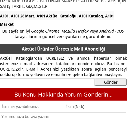
ÜZERİNDE LOGOSU BULUNAN MARKETE AİTTİR ve BU AFİŞ İÇİN
SATIŞ TARİHİ GEÇMİŞTİR.
,
,
,
,
A101
A101 28 Mart
A101 Aktüel Kataloğu
A101 Katalog
A101
Market
Bu sayfa en iyi
Google Chrome
,
Mozilla Firefox
veya
Android - IOS
tarayıcılarının güncel versiyonları ile görüntülenir.
Aktüel Ürünler Ücretsiz Mail Aboneliği
Aktüel Kataloglardan ÜCRETSİZ ve anında haberdar olmak
isterseniz e-mail adresinize katalogları gönderebiliriz. Bu hizmet
ÜCRETSİZdir. E-Mail Adresinizi yazdıktan sonra açılan pencereyi
doldurup formu yollayın ve e-mailinize gelen bağlantıyı onaylayın.
Bu Konu Hakkında Yorum Gönderin...
İsim (Nick)