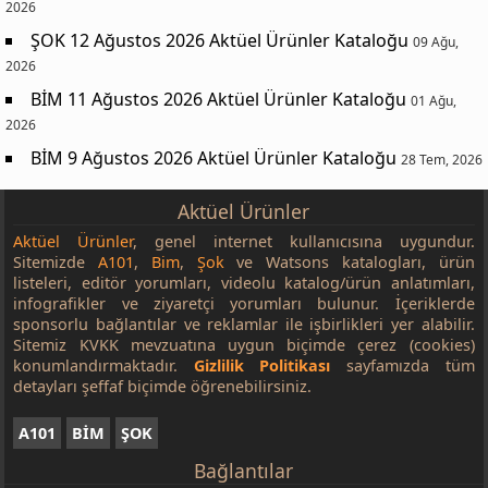
2026
ŞOK 12 Ağustos 2026 Aktüel Ürünler Kataloğu
09 Ağu,
2026
BİM 11 Ağustos 2026 Aktüel Ürünler Kataloğu
01 Ağu,
2026
BİM 9 Ağustos 2026 Aktüel Ürünler Kataloğu
28 Tem, 2026
Aktüel Ürünler
Aktüel Ürünler
, genel internet kullanıcısına uygundur.
Sitemizde
A101
,
Bim
,
Şok
ve Watsons katalogları, ürün
listeleri, editör yorumları, videolu katalog/ürün anlatımları,
infografikler ve ziyaretçi yorumları bulunur. İçeriklerde
sponsorlu bağlantılar ve reklamlar ile işbirlikleri yer alabilir.
Sitemiz KVKK mevzuatına uygun biçimde çerez (cookies)
konumlandırmaktadır.
Gizlilik Politikası
sayfamızda tüm
detayları şeffaf biçimde öğrenebilirsiniz.
A101
BİM
ŞOK
Bağlantılar