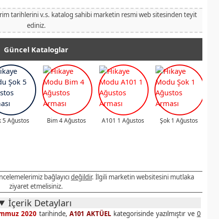
irim tarihlerini v.s. katalog sahibi marketin resmi web sitesinden teyit
ediniz.
Güncel Kataloglar
 5 Ağustos
Bim 4 Ağustos
A101 1 Ağustos
Şok 1 Ağustos
 incelemelerimiz bağlayıcı
değildir
. İlgili marketin websitesini mutlaka
ziyaret etmelisiniz.
İçerik Detayları
emmuz 2020
tarihinde,
A101 AKTÜEL
kategorisinde yazılmıştır ve
0