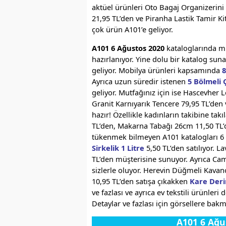
aktüel ürünleri Oto Bagaj Organizerini 
21,95 TL’den ve Piranha Lastik Tamir Kit
çok ürün A101’e geliyor.
A101 6 Ağustos 2020
kataloglarında mu
hazırlanıyor. Yine dolu bir katalog su
geliyor. Mobilya ürünleri kapsamında
8
Ayrıca uzun süredir istenen
5 Bölmeli 
geliyor. Mutfağınız için ise Hascevher
Granit Karnıyarık Tencere 79,95 TL’den
hazır! Özellikle kadınların takibine ta
TL’den, Makarna Tabağı 26cm 11,50 TL’
tükenmek bilmeyen A101 katalogları 6 
Sirkelik 1 Litre
5,50 TL’den satılıyor. 
TL’den müşterisine sunuyor. Ayrıca Cam
sizlerle oluyor. Herevin Düğmeli Kavan
10,95 TL’den satışa çıkakken
Kare Deri
ve fazlası ve ayrıca ev tekstili ürünleri 
Detaylar ve fazlası için görsellere bakma
A101 6 Ağu