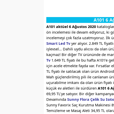
A101 6 A
A101 aktüel 6 Ağustos 2020
kataloglar
ön incelemesi ile devam ediyoruz, ki g
incelemeyi çok fazla uzatmıyoruz. İlk 
Smart Led Tv
yer alıyor. 2.849 TL fiya
işlevsel… Dahili uydu alıcısı da olan ür
kaçmaz! Bir diğer TV ürününde de mar
Tv
1.649 TL fiyatı ile bu hafta A101’e g
için acele etmekte fayda var. Fırsatlar
TL fiyatı ile satılacak olan ürün Andro
Mah güçlendirilmiş pili ile canlanan ürü
uçurabilme imkanı da olan ürün fiyatı 
küçük ev aletleri ile sürdüren
A101 6 A
69,95 TL’ye satıyor. Bir diğer kampanyad
Devamında
Sunny Flora Çelik Su Isıtı
Sunny Favorix Saç Kurutma Makinesi 8
Temizleme ve Masaj Aleti 34,95 TL olar