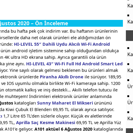
Ka
Ka
ğustos 2020 – Ön İnceleme
ında bu hafta pek çok indirim var. Bu haftanın ürünlerinin
örsellerde daha net olarak ürünleri ele aldığımızdan ön
üründe:
HI-LEVEL 55″ Dahili Uydu Alıcılı Wi-Fi Android
tlı ürün android işletim sistemine sahip olduğundan oldukça
Ka
ün 4K ultra HD ekrana sahip. Ayrıca garantili ola ürün
ka yine aynı.
HI-LEVEL 43″ Wi-Fi Full Hd Android Smart Led
eliyor. Yine sayılı olarak gelmesi beklenen bu ürünleri almak
Ka
 elektronik ürünlerde
Piranha Akıllı Drone
ile sürüyor. 189,95
id ve IOS uyumlu olmakla birlikte Wi-Fi kameraya sahip. 1200
Ür
n otomatik kalkış ve iniş destekli… Akıllı telefon tutucu ile
ile muhteşem! İndirimleri elektronik ürünler anlamında
Ür
ğustos
katalogları
Sunny Maharet El Mikseri
ürününü
a Kiwi Çubuk El Blenderı 69,95 TL olarak ayrıca satılıyor.
cı
1,7 Litre 65 TL’den sizlerle oluyor. Küçük ev aletlerinde
Ka
9,95 TL,
Aprilla Saç Kesme Makinesi
69,95 TL ve Aprilla Yüz
ak A101’e geliyor.
A101 aktüel 6 Ağustos 2020
kataloglarında