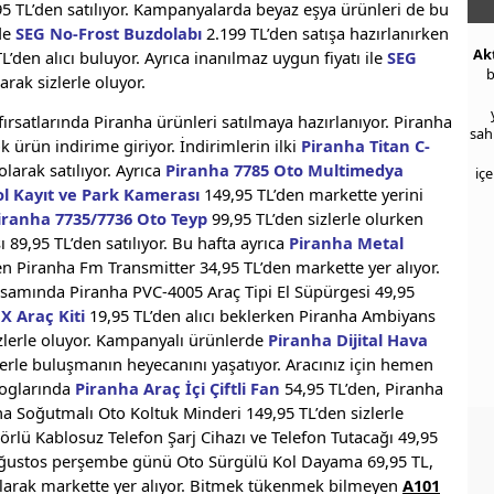
95 TL’den satılıyor. Kampanyalarda beyaz eşya ürünleri de bu
nde
SEG No-Frost Buzdolabı
2.199 TL’den satışa hazırlanırken
Ak
L’den alıcı buluyor. Ayrıca inanılmaz uygun fiyatı ile
SEG
b
arak sizlerle oluyor.
fırsatlarında Piranha ürünleri satılmaya hazırlanıyor. Piranha
sah
k ürün indirime giriyor. İndirimlerin ilki
Piranha Titan C-
olarak satılıyor. Ayrıca
Piranha 7785 Oto Multimedya
iç
ol Kayıt ve Park Kamerası
149,95 TL’den markette yerini
iranha 7735/7736 Oto Teyp
99,95 TL’den sizlerle olurken
 89,95 TL’den satılıyor. Bu hafta ayrıca
Piranha Metal
n Piranha Fm Transmitter 34,95 TL’den markette yer alıyor.
kapsamında Piranha PVC-4005 Araç Tipi El Süpürgesi 49,95
X Araç Kiti
19,95 TL’den alıcı beklerken Piranha Ambiyans
izlerle oluyor. Kampanyalı ürünlerde
Piranha Dijital Hava
lerle buluşmanın heyecanını yaşatıyor. Aracınız için hemen
loglarında
Piranha Araç İçi Çiftli Fan
54,95 TL’den, Piranha
nha Soğutmalı Oto Koltuk Minderi 149,95 TL’den sizlerle
sörlü Kablosuz Telefon Şarj Cihazı ve Telefon Tutacağı 49,95
 Ağustos perşembe günü Oto Sürgülü Kol Dayama 69,95 TL,
olarak markette yer alıyor. Bitmek tükenmek bilmeyen
A101