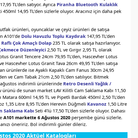
17,95 TL’den satıyor. Ayrıca
Piranha Bluetooth Kulaklık
i 450ml 14,95 TL’den sizlerle oluyor. Aracınız için daha pek
tfak ürünleri, oyuncaklar ve çeyiz ürünleri de satışa
nan A101’de
Dolu Havuzlu Toplu Kaydırak
147,95 TL’den
 Raflı Çok Amaçlı Dolap
235 TL olarak satışa hazırlanıyor.
Çekmece Düzenleyici
2,50 TL ve Gırgır 2,95 TL olarak
 Lotus Granit Tencere 24cm 79,95 TL’den, Hascevher Lotus
 ve Hascevher Lotus Granit Tava 26cm 49,95 TL’den satışa
kılan ürünlerde ise Ayaklı Kapaklı Cam Fanus 30cm 24,95
den ve Cam Tabak 21cm 2,50 TL’den satılıyor. Bitmek
ağustos indirimli ürünlerinde
Retro Desenli Yağlık /
Lav ürünü de sunan market LAV Kilitli Cam Saklama Kabı 11,50
 Matara 600ml 14,95 TL ve Pipetli Bardak 450ml 2,50 TL’den
oz 1,35 Litre 8,95 TL’den Herevin Düğmeli
Kavanoz
1,50 Litre
n Saklama Kabı
Seti 4’lü 17,50 TL’den sizlerle oluyor. Dahası
de
A101 markette 6 Ağustos 2020
perşembe günü sizlerle.
nızı öneririz. Bol indirimli günler dileriz.
stos 2020 Aktüel Katalogları