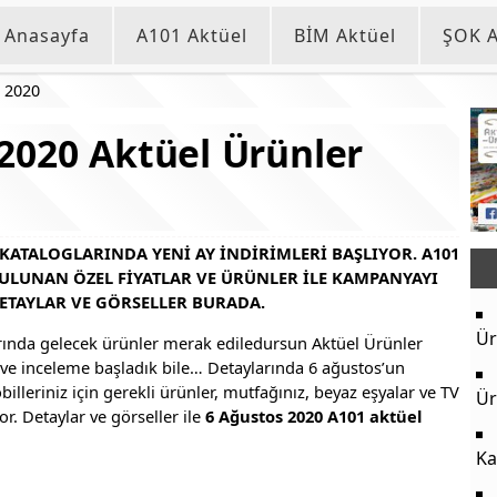
Anasayfa
A101 Aktüel
BİM Aktüel
ŞOK A
 2020
2020 Aktüel Ürünler
 KATALOGLARINDA YENI AY INDIRIMLERI BAŞLIYOR. A101
BULUNAN ÖZEL FIYATLAR VE ÜRÜNLER ILE KAMPANYAYI
ETAYLAR VE GÖRSELLER BURADA.
Ür
rında gelecek ürünler merak ediledursun Aktüel Ürünler
ve inceleme başladık bile… Detaylarında 6 ağustos’un
lleriniz için gerekli ürünler, mutfağınız, beyaz eşyalar ve TV
Ür
yor. Detaylar ve görseller ile
6 Ağustos 2020 A101 aktüel
Ka