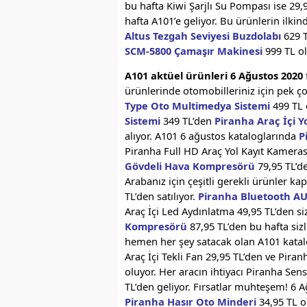
bu hafta Kiwi Şarjlı Su Pompası ise 29,
hafta A101’e geliyor. Bu ürünlerin ilki
Altus Tezgah Seviyesi Buzdolabı
629 T
SCM-5800 Çamaşır Makinesi
999 TL ol
A101 aktüel ürünleri 6 Ağustos 2020
ürünlerinde otomobilleriniz için pek ço
Type Oto Multimedya Sistemi
499 TL 
Sistemi
349 TL’den
Piranha Araç İçi Y
alıyor. A101 6 ağustos kataloglarında
P
Piranha Full HD Araç Yol Kayıt Kamerası
Gövdeli Hava Kompresörü
79,95 TL’de
Arabanız için çeşitli gerekli ürünler 
TL’den satılıyor.
Piranha Bluetooth AU
Araç İçi Led Aydınlatma 49,95 TL’den s
Kompresörü
87,95 TL’den bu hafta siz
hemen her şey satacak olan A101 kata
Araç İçi Tekli Fan 29,95 TL’den ve Pira
oluyor. Her aracın ihtiyacı Piranha Sen
TL’den geliyor. Fırsatlar muhteşem! 6
Piranha Hasır Oto Minderi
34,95 TL 