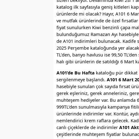
katalog ilk sayfasıyla geniş kitleleri ka
ürünlerde mi olacak? Hayır, A101 6 Mart
ve mutfak ürünlerinde de özel fırsatlar
fiyat sunulurken Kiwi benzinli çapa mak
bulunduğumuz Ramazan Ayı hasebiyle ta
de A101 indirimleri bulunacak. Kadife s
2025 Perşembe kataloğunda yer alacak.
TL’den, banyo havlusu ise 99,50 TL’den
halı gibi ürünlerin de satıldığı 6 Mart 
A101’de Bu Hafta
kataloğu pür dikkat 
sergilenmeye başlandı.
A101 6 Mart 2
hasebiyle sunulan çok sayıda fırsat ür
gerek eşleriniz, gerek anneleriniz, ger
muhteşem hediyeler var. Bu anlamda
999TL’den sunulmasıyla kampanya fitili
ürünlerinde indirimler var. Kontür, aydı
nemlendirici krem raflara gelecek. Kadı
canlı çiçeklerde de indirimler
A101 Akt
çeşitlerinde muhteşem fiyatlar bulunac