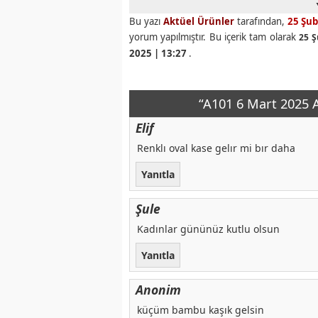
Bu yazı
Aktüel Ürünler
tarafından,
25 Şub
yorum yapılmıştır. Bu içerik tam olarak
25 Ş
2025 | 13:27
.
“A101 6 Mart 2025 A
Elif
Renklı oval kase gelır mi bır daha
Yanıtla
Şule
Kadınlar gününüz kutlu olsun
Yanıtla
Anonim
küçüm bambu kaşık gelsin