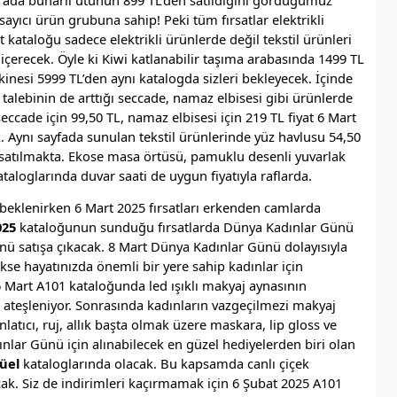
psayıcı ürün grubuna sahip! Peki tüm fırsatlar elektrikli
 kataloğu sadece elektrikli ürünlerde değil tekstil ürünleri
 içerecek. Öyle ki Kiwi katlanabilir taşıma arabasında 1499 TL
inesi 5999 TL’den aynı katalogda sizleri bekleyecek. İçinde
lebinin de arttığı seccade, namaz elbisesi gibi ürünlerde
eccade için 99,50 TL, namaz elbisesi için 219 TL fiyat 6 Mart
 Aynı sayfada sunulan tekstil ürünlerinde yüz havlusu 54,50
 satılmakta. Ekose masa örtüsü, pamuklu desenli yuvarlak
kataloglarında duvar saati de uygun fiyatıyla raflarda.
beklenirken 6 Mart 2025 fırsatları erkenden camlarda
025
kataloğunun sunduğu fırsatlarda Dünya Kadınlar Günü
ünü satışa çıkacak. 8 Mart Dünya Kadınlar Günü dolayısıyla
ekse hayatınızda önemli bir yere sahip kadınlar için
6 Mart A101
kataloğunda led ışıklı makyaj aynasının
 ateşleniyor. Sonrasında kadınların vazgeçilmezi makyaj
nlatıcı, ruj, allık başta olmak üzere maskara, lip gloss ve
nlar Günü için alınabilecek en güzel hediyelerden biri olan
üel
kataloglarında olacak. Bu kapsamda canlı çiçek
ak. Siz de indirimleri kaçırmamak için 6 Şubat 2025 A101