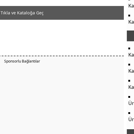
Ka
Tıkla ve Kataloğa Geç
Ka
Ka
Sponsorlu Bağlantılar
Ka
Ka
Ür
Ür