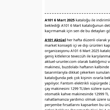
A101 6 Mart 2025
kataloğu ile indirim
beklediği A101 6 Mart kataloğunun detay
kaçırmamak için sen de bu detayları gö
A101 Aktüel
her hafta düzenli olarak y
market konsepti içi ve dışı ürünleri k
organizasyonu A101 6 Mart 2025 katalo
geniş kitlelerce teveccüh ile karşılanm
aktuel-urunler.com olarak baktığımız v
makinesi, buzdolabı haftanın kalbinde y
tasarımlarıyla dikkat çekerken sunulan 
kataloğunda pek çok kişinin ısrarla be
yapılıyor. Fantom elektrikli süpürged
çay makinesini 1299 TL’den sizlere sun
otomatik kahve makinesinde 12999 TL fi
rahatlamanıza yardımcı olmak üzere sat
perşembe fırsatlarını kapsarken bu ürü
sizleri bekliyor. Devamında Kiwi 2si 1