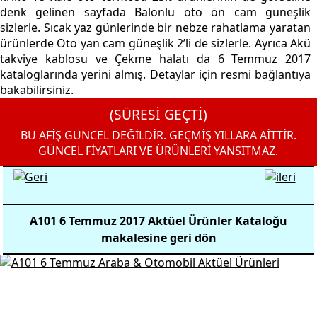
denk gelinen sayfada Balonlu oto ön cam güneşlik
sizlerle. Sıcak yaz günlerinde bir nebze rahatlama yaratan
ürünlerde Oto yan cam güneşlik 2’li de sizlerle. Ayrıca Akü
takviye kablosu ve Çekme halatı da 6 Temmuz 2017
kataloglarında yerini almış. Detaylar için resmi bağlantıya
bakabilirsiniz.
(SÜRESİ GEÇTİ)
BU AFİŞ GÜNCEL DEĞİLDİR. GEÇMİŞ YILLARA AİTTİR.
GÜNCEL FİYATLARI VE ÜRÜNLERİ YANSITMAZ.
A101 6 Temmuz 2017 Aktüel Ürünler Kataloğu
makalesine geri dön