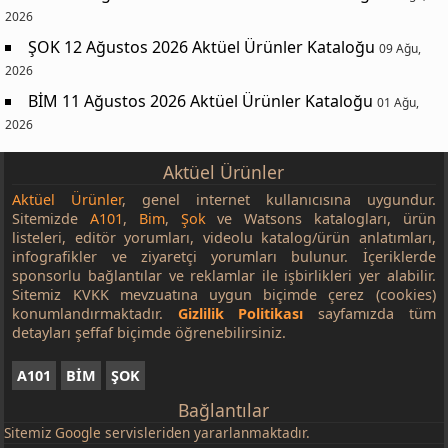
2026
ŞOK 12 Ağustos 2026 Aktüel Ürünler Kataloğu
09 Ağu,
2026
BİM 11 Ağustos 2026 Aktüel Ürünler Kataloğu
01 Ağu,
2026
Aktüel Ürünler
Aktüel Ürünler
, genel internet kullanıcısına uygundur.
Sitemizde
A101
,
Bim
,
Şok
ve Watsons katalogları, ürün
listeleri, editör yorumları, videolu katalog/ürün anlatımları,
infografikler ve ziyaretçi yorumları bulunur. İçeriklerde
sponsorlu bağlantılar ve reklamlar ile işbirlikleri yer alabilir.
Sitemiz KVKK mevzuatına uygun biçimde çerez (cookies)
konumlandırmaktadır.
Gizlilik Politikası
sayfamızda tüm
detayları şeffaf biçimde öğrenebilirsiniz.
A101
BİM
ŞOK
Bağlantılar
Sitemiz
Google
servisleriden yararlanmaktadır.