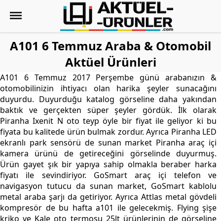
A101 6 Temmuz Araba & Otomobil
Aktüel Ürünleri
A101 6 Temmuz 2017 Perşembe günü arabanızın &
otomobilinizin ihtiyacı olan harika şeyler sunacağını
duyurdu. Duyurduğu katalog görseline daha yakından
baktık ve gerçekten süper şeyler gördük. İlk olarak
Piranha Ixenit N oto teyp öyle bir fiyat ile geliyor ki bu
fiyata bu kalitede ürün bulmak zordur. Ayrıca Piranha LED
ekranlı park sensörü de sunan market Piranha araç içi
kamera ürünü de getireceğini görselinde duyurmuş.
Ürün gayet şık bir yapıya sahip olmakla beraber harka
fiyatı ile sevindiriyor. GoSmart araç içi telefon ve
navigasyon tutucu da sunan market, GoSmart kablolu
metal araba şarjı da getiriyor. Ayrıca Attlas metal gövdeli
kompresör de bu hafta a101 ile gelecekmiş. Flying şişe
kriko ve Kale oto termosu 25lt ürünlerinin de görseline