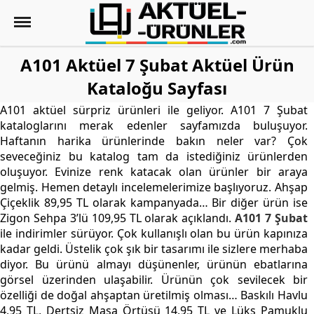
A101 Aktüel 7 Şubat Aktüel Ürün
Kataloğu Sayfası
A101 aktüel sürpriz ürünleri ile geliyor. A101 7 Şubat
kataloglarını merak edenler sayfamızda buluşuyor.
Haftanın harika ürünlerinde bakın neler var? Çok
seveceğiniz bu katalog tam da istediğiniz ürünlerden
oluşuyor. Evinize renk katacak olan ürünler bir araya
gelmiş. Hemen detaylı incelemelerimize başlıyoruz. Ahşap
Çiçeklik 89,95 TL olarak kampanyada… Bir diğer ürün ise
Zigon Sehpa 3’lü 109,95 TL olarak açıklandı.
A101 7 Şubat
ile indirimler sürüyor. Çok kullanışlı olan bu ürün kapınıza
kadar geldi. Üstelik çok şık bir tasarımı ile sizlere merhaba
diyor. Bu ürünü almayı düşünenler, ürünün ebatlarına
görsel üzerinden ulaşabilir. Ürünün çok sevilecek bir
özelliği de doğal ahşaptan üretilmiş olması… Baskılı Havlu
4,95 TL, Dertsiz Masa Örtüsü 14,95 TL ve Lüks Pamuklu