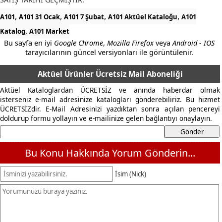
,
,
,
,
A101
A101 31 Ocak
A101 7 Şubat
A101 Aktüel Kataloğu
A101
,
Katalog
A101 Market
Bu sayfa en iyi
Google Chrome
,
Mozilla Firefox
veya
Android - IOS
tarayıcılarının güncel versiyonları ile görüntülenir.
Aktüel Ürünler Ücretsiz Mail Aboneliği
Aktüel Kataloglardan ÜCRETSİZ ve anında haberdar olmak
isterseniz e-mail adresinize katalogları gönderebiliriz. Bu hizmet
ÜCRETSİZdir. E-Mail Adresinizi yazdıktan sonra açılan pencereyi
doldurup formu yollayın ve e-mailinize gelen bağlantıyı onaylayın.
Bu Konu Hakkında Yorum Gönderin...
İsim (Nick)