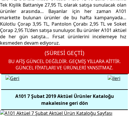
Tek Kişilik Battaniye 27,95 TL olarak satışa sunulacak olan
ürünler arasında… Bayanlar için her zaman A101
markette bulunan ürünler de bu hafta kampanyada…
Külotlu Çorap 3,95 TL, Pantolon Çorabı 2,95 TL ve Soket
Çorap 2,95 TL’den satışa sunuluyor. Bu ürünler A101 aktüel
de her gün satışta… Fırsat ürünlerini incelemeye hız
kesmeden devam ediyoruz.
(SÜRESİ GEÇTİ)
BU AFİŞ GÜNCEL DEĞİLDİR. GEÇMİŞ YILLARA AİTTİR.
GÜNCEL FİYATLARI VE ÜRÜNLERİ YANSITMAZ.
A101 7 Şubat 2019 Aktüel Ürünler Kataloğu
makalesine geri dön