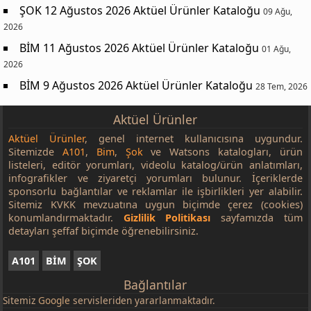
ŞOK 12 Ağustos 2026 Aktüel Ürünler Kataloğu
09 Ağu,
2026
BİM 11 Ağustos 2026 Aktüel Ürünler Kataloğu
01 Ağu,
2026
BİM 9 Ağustos 2026 Aktüel Ürünler Kataloğu
28 Tem, 2026
Aktüel Ürünler
Aktüel Ürünler
, genel internet kullanıcısına uygundur.
Sitemizde
A101
,
Bim
,
Şok
ve Watsons katalogları, ürün
listeleri, editör yorumları, videolu katalog/ürün anlatımları,
infografikler ve ziyaretçi yorumları bulunur. İçeriklerde
sponsorlu bağlantılar ve reklamlar ile işbirlikleri yer alabilir.
Sitemiz KVKK mevzuatına uygun biçimde çerez (cookies)
konumlandırmaktadır.
Gizlilik Politikası
sayfamızda tüm
detayları şeffaf biçimde öğrenebilirsiniz.
A101
BİM
ŞOK
Bağlantılar
Sitemiz
Google
servisleriden yararlanmaktadır.