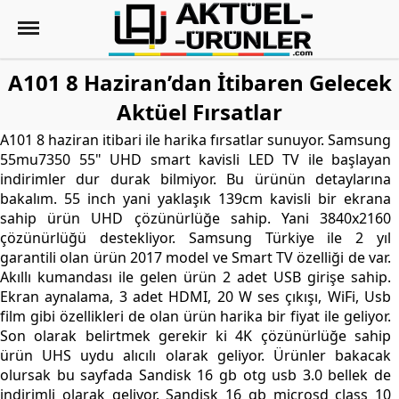
A101 8 Haziran’dan İtibaren Gelecek
Aktüel Fırsatlar
A101 8 haziran itibari ile harika fırsatlar sunuyor. Samsung
55mu7350 55" UHD smart kavisli LED TV ile başlayan
indirimler dur durak bilmiyor. Bu ürünün detaylarına
bakalım. 55 inch yani yaklaşık 139cm kavisli bir ekrana
sahip ürün UHD çözünürlüğe sahip. Yani 3840x2160
çözünürlüğü destekliyor. Samsung Türkiye ile 2 yıl
garantili olan ürün 2017 model ve Smart TV özelliği de var.
Akıllı kumandası ile gelen ürün 2 adet USB girişe sahip.
Ekran aynalama, 3 adet HDMI, 20 W ses çıkışı, WiFi, Usb
film gibi özellikleri de olan ürün harika bir fiyat ile geliyor.
Son olarak belirtmek gerekir ki 4K çözünürlüğe sahip
ürün UHS uydu alıcılı olarak geliyor. Ürünler bakacak
olursak bu sayfada Sandisk 16 gb otg usb 3.0 bellek de
indirimli olarak geliyor. Sandisk 16 gb microsd class 10