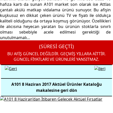
hafıza kartı da sunan A101 market son olarak ise Attlas
çantalı akülü matkap vidalama ürünü sunuyor. Bu afişin
kuşkusuz en dikkat çeken ürünü TV ve fiyatı ile oldukça
kaliteli olduğunu da ortaya koymuş görünüyor. Özellikleri
ile alıcısına heyecan yaratan bu ürünün stoklarla sınırlı
olması sebebiyle acele edilmesi gerektiği de
unutulmamalı…
(SÜRESİ GEÇTİ)
BU AFİŞ GÜNCEL DEĞİLDİR. GEÇMİŞ YILLARA AİTTİR.
GÜNCEL FİYATLARI VE ÜRÜNLERİ YANSITMAZ.
A101 8 Haziran 2017 Aktüel Ürünler Kataloğu
makalesine geri dön