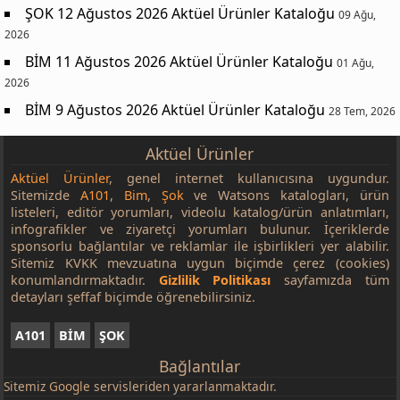
ŞOK 12 Ağustos 2026 Aktüel Ürünler Kataloğu
09 Ağu,
2026
BİM 11 Ağustos 2026 Aktüel Ürünler Kataloğu
01 Ağu,
2026
BİM 9 Ağustos 2026 Aktüel Ürünler Kataloğu
28 Tem, 2026
Aktüel Ürünler
Aktüel Ürünler
, genel internet kullanıcısına uygundur.
Sitemizde
A101
,
Bim
,
Şok
ve Watsons katalogları, ürün
listeleri, editör yorumları, videolu katalog/ürün anlatımları,
infografikler ve ziyaretçi yorumları bulunur. İçeriklerde
sponsorlu bağlantılar ve reklamlar ile işbirlikleri yer alabilir.
Sitemiz KVKK mevzuatına uygun biçimde çerez (cookies)
konumlandırmaktadır.
Gizlilik Politikası
sayfamızda tüm
detayları şeffaf biçimde öğrenebilirsiniz.
A101
BİM
ŞOK
Bağlantılar
Sitemiz
Google
servisleriden yararlanmaktadır.