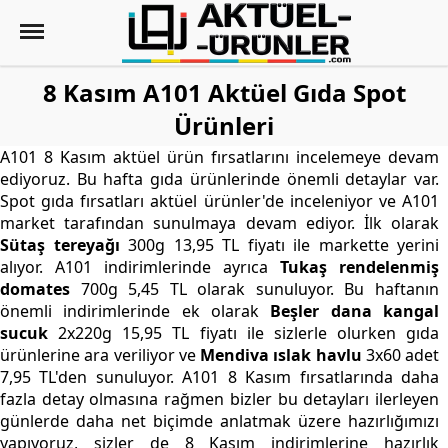
8 Kasım A101 Aktüel Gıda Spot
Ürünleri
A101 8 Kasım aktüel ürün fırsatlarını incelemeye devam
ediyoruz. Bu hafta gıda ürünlerinde önemli detaylar var.
Spot gıda fırsatları aktüel ürünler'de inceleniyor ve A101
market tarafından sunulmaya devam ediyor. İlk olarak
Sütaş tereyağı
300g 13,95 TL fiyatı ile markette yerini
alıyor. A101 indirimlerinde ayrıca
Tukaş rendelenmiş
domates
700g 5,45 TL olarak sunuluyor. Bu haftanın
önemli indirimlerinde ek olarak
Beşler dana kangal
sucuk
2x220g 15,95 TL fiyatı ile sizlerle olurken gıda
ürünlerine ara veriliyor ve
Mendiva ıslak havlu
3x60 adet
7,95 TL'den sunuluyor. A101 8 Kasım fırsatlarında daha
fazla detay olmasına rağmen bizler bu detayları ilerleyen
günlerde daha net biçimde anlatmak üzere hazırlığımızı
yapıyoruz, sizler de 8 Kasım indirimlerine hazırlık