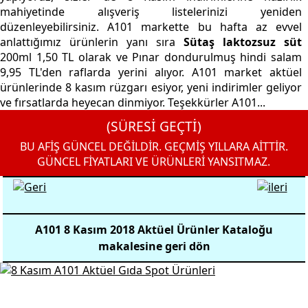
mahiyetinde alışveriş listelerinizi yeniden
düzenleyebilirsiniz. A101 markette bu hafta az evvel
anlattığımız ürünlerin yanı sıra
Sütaş laktozsuz süt
200ml 1,50 TL olarak ve Pınar dondurulmuş hindi salam
9,95 TL'den raflarda yerini alıyor. A101 market aktüel
ürünlerinde 8 kasım rüzgarı esiyor, yeni indirimler geliyor
ve fırsatlarda heyecan dinmiyor. Teşekkürler A101...
(SÜRESİ GEÇTİ)
BU AFİŞ GÜNCEL DEĞİLDİR. GEÇMİŞ YILLARA AİTTİR.
GÜNCEL FİYATLARI VE ÜRÜNLERİ YANSITMAZ.
A101 8 Kasım 2018 Aktüel Ürünler Kataloğu
makalesine geri dön