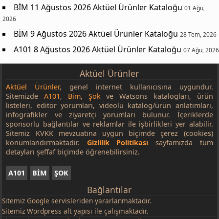
BİM 11 Ağustos 2026 Aktüel Ürünler Kataloğu
01 Ağu,
2026
BİM 9 Ağustos 2026 Aktüel Ürünler Kataloğu
28 Tem, 2026
A101 8 Ağustos 2026 Aktüel Ürünler Kataloğu
07 Ağu, 2026
Aktüel Ürünler
Aktüel Ürünler
, genel internet kullanıcısına uygundur.
Sitemizde
A101
,
Bim
,
Şok
ve Watsons katalogları, ürün
listeleri, editör yorumları, videolu katalog/ürün anlatımları,
infografikler ve ziyaretçi yorumları bulunur. İçeriklerde
sponsorlu bağlantılar ve reklamlar ile işbirlikleri yer alabilir.
Sitemiz KVKK mevzuatına uygun biçimde çerez (cookies)
konumlandırmaktadır.
Gizlilik Politikası
sayfamızda tüm
detayları şeffaf biçimde öğrenebilirsiniz.
A101
BİM
ŞOK
Bağlantılar
Sitemiz
Google
servisleriden yararlanmaktadır.
Sitemiz Wordpress alt yapısı ile çalışmaktadır.