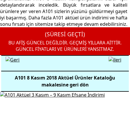
detaylandırarak inceledik. Büyük fırsatlara ve kaliteli
ürünlere yer veren A101 sizlerin yüzünü güldürmeyi gayet
iyi başarmış. Daha fazla A101 aktüel ürün indirimi ve hafta
sonu fırsatı için sitemize takip etmeye devam edebilirsiniz.
(SÜRESİ GEÇTİ)
BU AFİŞ GÜNCEL DEĞİLDİR. GEÇMİŞ YILLARA AİTTİR.
GÜNCEL FİYATLARI VE ÜRÜNLERİ YANSITMAZ.
A101 8 Kasım 2018 Aktüel Ürünler Kataloğu
makalesine geri dön