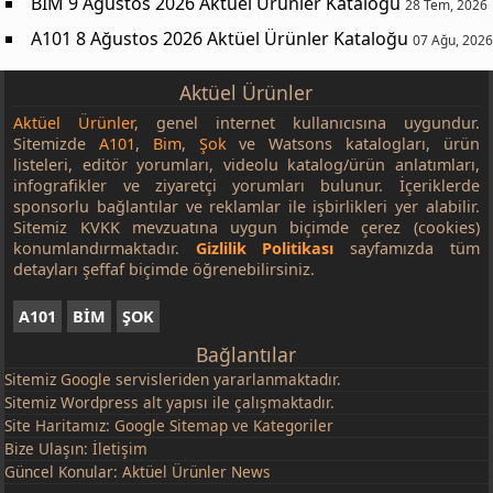
BİM 9 Ağustos 2026 Aktüel Ürünler Kataloğu
28 Tem, 2026
A101 8 Ağustos 2026 Aktüel Ürünler Kataloğu
07 Ağu, 2026
Aktüel Ürünler
Aktüel Ürünler
, genel internet kullanıcısına uygundur.
Sitemizde
A101
,
Bim
,
Şok
ve Watsons katalogları, ürün
listeleri, editör yorumları, videolu katalog/ürün anlatımları,
infografikler ve ziyaretçi yorumları bulunur. İçeriklerde
sponsorlu bağlantılar ve reklamlar ile işbirlikleri yer alabilir.
Sitemiz KVKK mevzuatına uygun biçimde çerez (cookies)
konumlandırmaktadır.
Gizlilik Politikası
sayfamızda tüm
detayları şeffaf biçimde öğrenebilirsiniz.
A101
BİM
ŞOK
Bağlantılar
Sitemiz
Google
servisleriden yararlanmaktadır.
Sitemiz Wordpress alt yapısı ile çalışmaktadır.
Site Haritamız:
Google Sitemap
ve
Kategoriler
Bize Ulaşın:
İletişim
Güncel Konular:
Aktüel Ürünler News