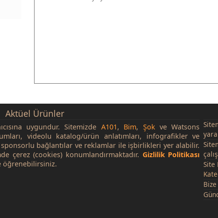
Aktüel Ürünler
Site
nıcısına uygundur. Sitemizde
A101
,
Bim
,
Şok
ve Watsons
yara
rumları, videolu katalog/ürün anlatımları, infografikler ve
Site
sponsorlu bağlantılar ve reklamlar ile işbirlikleri yer alabilir.
çalı
de çerez (cookies) konumlandırmaktadır.
Gizlilik Politikası
 öğrenebilirsiniz.
Site
Kate
Bize
Günc