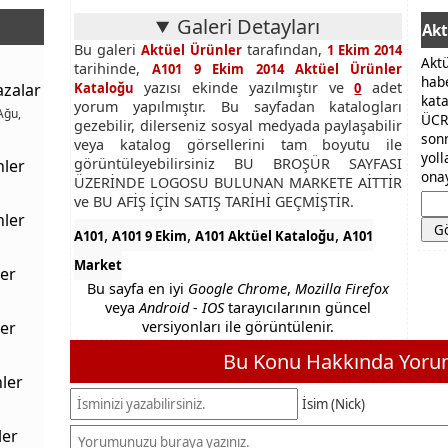
Galeri Detayları
Akt
Bu galeri
tarafından,
Aktüel Ürünler
1 Ekim 2014
Akt
tarihinde,
A101 9 Ekim 2014 Aktüel Ürünler
hab
yazısı ekinde yazılmıştır ve
adet
azalar
Kataloğu
0
kat
yorum yapılmıştır. Bu sayfadan katalogları
Ağu,
ÜCR
gezebilir, dilerseniz sosyal medyada paylaşabilir
son
veya katalog görsellerini tam boyutu ile
yol
görüntüleyebilirsiniz BU BROŞÜR SAYFASI
nler
onay
ÜZERİNDE LOGOSU BULUNAN MARKETE AİTTİR
ve BU AFİŞ İÇİN SATIŞ TARİHİ GEÇMİŞTİR.
nler
,
,
,
A101
A101 9 Ekim
A101 Aktüel Kataloğu
A101
Market
er
Bu sayfa en iyi
Google Chrome
,
Mozilla Firefox
veya
Android - IOS
tarayıcılarının güncel
er
versiyonları ile görüntülenir.
Bu Konu Hakkında Yorum
ler
İsim (Nick)
ler