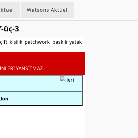
ktüel
Watsons Aktüel
-üç-3
ift kişilik patchwork baskılı yatak
ÜNLERİ YANSITMAZ.
 dön