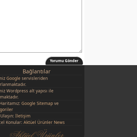
Yorumu Gönder
Bağlantılar
miz
Google
servisleriden
rlanmaktadır.
miz Wordpress alt yapısı ile
şmaktadır.
 Haritamız:
Google Sitemap
ve
goriler
 Ulaşın:
İletişim
el Konular:
Aktüel Ürünler News