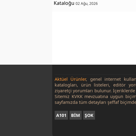
Kataloğu
02 Ağu, 2026
Aktüel Ürünler
, genel internet kulla
katalogları, ürün listeleri, editör yo
ziyaretçi yorumları bulunur. İçeriklerde 
Sitemiz KVKK mevzuatına uygun biçim
sayfamızda tüm detayları şeffaf biçimde
A101
BİM
ŞOK