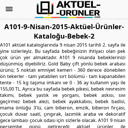
A101-9-Nisan-2015-Aktüel-Ürünler-
Kataloğu-Bebek-2
A101 aktüel kataloglarında 9 nisan 2015 tarihli 2. sayfa ile
yine sizlerleyiz. Bu sayfada bebeğinizin ihtiyacı olan pek
çok ürün yer almaktadır. A101 9 nisanda bebeklerinizi
düşünmüş diyebiliriz. Gold Baby çift yönlü bebek arabası
ürünü; 5 noktalı emniyet kemeri - 360 derece dönebilen
ön tekerler - tam yatabilen sırt bölümü - tam kapanabilen
tente - 15 kg taşıma imkanı ve 0 - 36 ay kullanım yaşı ile
155,00 TL. Ayrıca bu sayfada bebek pikesi, bebek nevresim
takımı, bebek yastık ve yorganı, bebek askısı, sıvı
geçirmez bebek alezi, bebek ayakkabısı, bebek badisi,
mama önlüğü 3'lü, cam biberon, emzik, biberon fırçası,
çocuk duvar saati, çıngırak, lazımlık araba ve dekoratif
gece lambası çocuk odası için sizlerle olacak. A101 9 nisan
perşembe günü getireceği aktüel ürünler ile