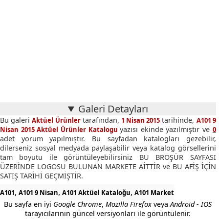
Galeri Detayları
Bu galeri
tarafından,
tarihinde,
Aktüel Ürünler
1 Nisan 2015
A101 9
yazısı ekinde yazılmıştır ve
Nisan 2015 Aktüel Ürünler Katalogu
0
adet yorum yapılmıştır. Bu sayfadan katalogları gezebilir,
dilerseniz sosyal medyada paylaşabilir veya katalog görsellerini
tam boyutu ile görüntüleyebilirsiniz BU BROŞÜR SAYFASI
ÜZERİNDE LOGOSU BULUNAN MARKETE AİTTİR ve BU AFİŞ İÇİN
SATIŞ TARİHİ GEÇMİŞTİR.
,
,
,
A101
A101 9 Nisan
A101 Aktüel Kataloğu
A101 Market
Bu sayfa en iyi
Google Chrome
,
Mozilla Firefox
veya
Android - IOS
tarayıcılarının güncel versiyonları ile görüntülenir.