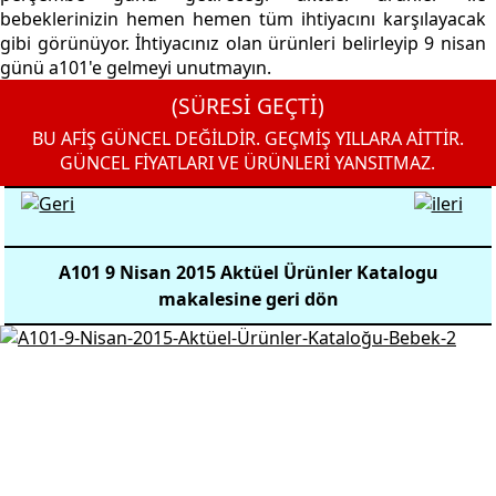
bebeklerinizin hemen hemen tüm ihtiyacını karşılayacak
gibi görünüyor. İhtiyacınız olan ürünleri belirleyip 9 nisan
günü a101'e gelmeyi unutmayın.
(SÜRESİ GEÇTİ)
BU AFİŞ GÜNCEL DEĞİLDİR. GEÇMİŞ YILLARA AİTTİR.
GÜNCEL FİYATLARI VE ÜRÜNLERİ YANSITMAZ.
A101 9 Nisan 2015 Aktüel Ürünler Katalogu
makalesine geri dön