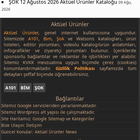
ŞOK 12 Ağustos 2026 Aktüel Ürünler Kataloğu
09 Ağu,
2026
Aktüel Ürünler
Aktüel Ürünler
, genel internet kullanıcısına uygundur.
Sitemizde
A101
,
Bim
,
Şok
ve Watsons katalogları, ürün
listeleri, editör yorumları, videolu katalog/ürün anlatımları,
infografikler ve ziyaretçi yorumları bulunur. İçeriklerde
sponsorlu bağlantılar ve reklamlar ile işbirlikleri yer alabilir.
Sitemiz KVKK mevzuatına uygun biçimde çerez (cookies)
konumlandırmaktadır.
Gizlilik Politikası
sayfamızda tüm
detayları şeffaf biçimde öğrenebilirsiniz.
A101
BİM
ŞOK
Bağlantılar
Sitemiz
Google
servisleriden yararlanmaktadır.
Sitemiz Wordpress alt yapısı ile çalışmaktadır.
Site Haritamız:
Google Sitemap
ve
Kategoriler
Bize Ulaşın:
İletişim
Güncel Konular:
Aktüel Ürünler News