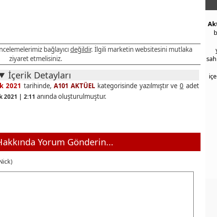
Ak
b
 incelemelerimiz bağlayıcı
değildir
. İlgili marketin websitesini mutlaka
ziyaret etmelisiniz.
sah
İçerik Detayları
iç
k 2021
tarihinde,
A101 AKTÜEL
kategorisinde yazılmıştır ve
0
adet
anında oluşturulmuştur.
k 2021 | 2:11
akkında Yorum Gönderin...
Nick)