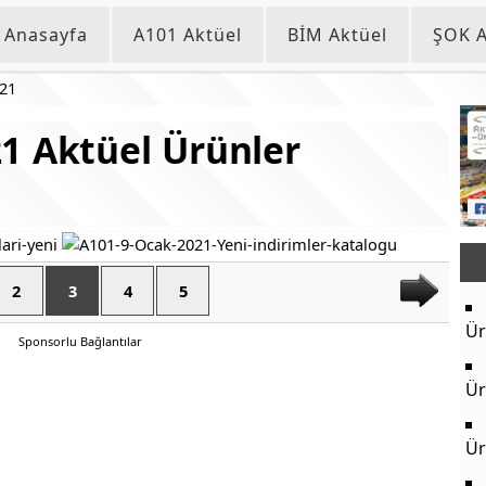
Anasayfa
A101 Aktüel
BİM Aktüel
ŞOK A
021
1 Aktüel Ürünler
2
3
4
5
Ür
Sponsorlu Bağlantılar
Ür
Ür