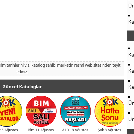
Ür
Ka
Ka
irim tarihlerini v.s. katalog sahibi marketin resmi web sitesinden teyit
Ka
ediniz.
Güncel Kataloglar
Ka
Ür
Ür
 5 Ağustos
Bim 11 Ağustos
A101 8 Ağustos
Şok 8 Ağustos