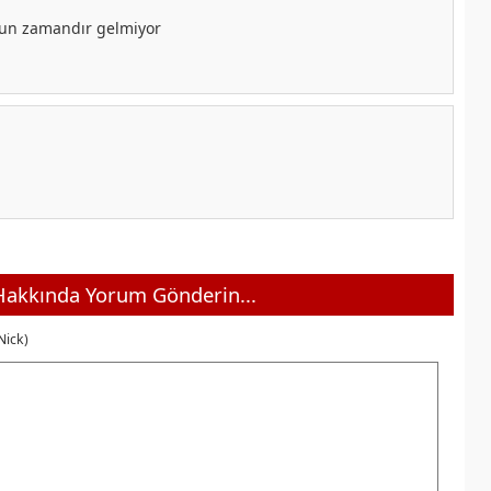
Uzun zamandır gelmiyor
akkında Yorum Gönderin...
Nick)