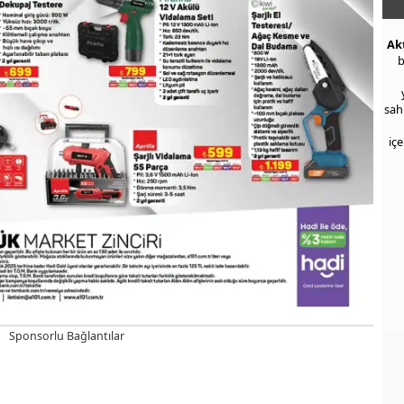
Ak
b
sah
iç
Sponsorlu Bağlantılar