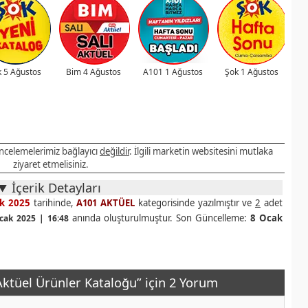
 5 Ağustos
Bim 4 Ağustos
A101 1 Ağustos
Şok 1 Ağustos
 incelemelerimiz bağlayıcı
değildir
. İlgili marketin websitesini mutlaka
ziyaret etmelisiniz.
İçerik Detayları
k 2025
tarihinde,
A101 AKTÜEL
kategorisinde yazılmıştır ve
2
adet
anında oluşturulmuştur. Son Güncelleme:
8 Ocak
cak 2025 | 16:48
ktüel Ürünler Kataloğu” için 2 Yorum