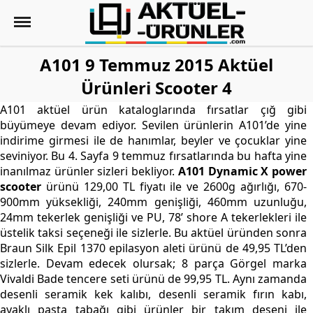
A101 9 Temmuz 2015 Aktüel
Ürünleri Scooter 4
A101 aktüel ürün kataloglarında fırsatlar çığ gibi
büyümeye devam ediyor. Sevilen ürünlerin A101’de yine
indirime girmesi ile de hanımlar, beyler ve çocuklar yine
seviniyor. Bu 4. Sayfa 9 temmuz fırsatlarında bu hafta yine
inanılmaz ürünler sizleri bekliyor.
A101 Dynamic X power
scooter
ürünü 129,00 TL fiyatı ile ve 2600g ağırlığı, 670-
900mm yüksekliği, 240mm genişliği, 460mm uzunluğu,
24mm tekerlek genişliği ve PU, 78’ shore A tekerlekleri ile
üstelik taksi seçeneği ile sizlerle. Bu aktüel üründen sonra
Braun Silk Epil 1370 epilasyon aleti ürünü de 49,95 TL’den
sizlerle. Devam edecek olursak; 8 parça Görgel marka
Vivaldi Bade tencere seti ürünü de 99,95 TL. Aynı zamanda
desenli seramik kek kalıbı, desenli seramik fırın kabı,
ayaklı pasta tabağı gibi ürünler bir takım deseni ile