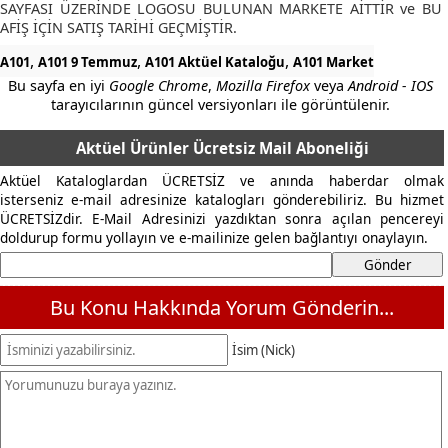
SAYFASI ÜZERİNDE LOGOSU BULUNAN MARKETE AİTTİR ve BU
AFİŞ İÇİN SATIŞ TARİHİ GEÇMİŞTİR.
,
,
,
A101
A101 9 Temmuz
A101 Aktüel Kataloğu
A101 Market
Bu sayfa en iyi
Google Chrome
,
Mozilla Firefox
veya
Android - IOS
tarayıcılarının güncel versiyonları ile görüntülenir.
Aktüel Ürünler Ücretsiz Mail Aboneliği
Aktüel Kataloglardan ÜCRETSİZ ve anında haberdar olmak
isterseniz e-mail adresinize katalogları gönderebiliriz. Bu hizmet
ÜCRETSİZdir. E-Mail Adresinizi yazdıktan sonra açılan pencereyi
doldurup formu yollayın ve e-mailinize gelen bağlantıyı onaylayın.
Bu Konu Hakkında Yorum Gönderin...
İsim (Nick)