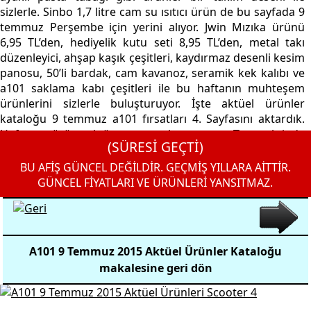
sizlerle. Sinbo 1,7 litre cam su ısıtıcı ürün de bu sayfada 9
temmuz Perşembe için yerini alıyor. Jwin Mızıka ürünü
6,95 TL’den, hediyelik kutu seti 8,95 TL’den, metal takı
düzenleyici, ahşap kaşık çeşitleri, kaydırmaz desenli kesim
panosu, 50’li bardak, cam kavanoz, seramik kek kalıbı ve
a101 saklama kabı çeşitleri ile bu haftanın muhteşem
ürünlerini sizlerle buluşturuyor. İşte aktüel ürünler
kataloğu 9 temmuz a101 fırsatları 4. Sayfasını aktardık.
Haftaya görüşmek üzere, ne erken ne geç. Tam vaktinde
(SÜRESİ GEÇTİ)
aktüel ürünlerde...
BU AFİŞ GÜNCEL DEĞİLDİR. GEÇMİŞ YILLARA AİTTİR.
GÜNCEL FİYATLARI VE ÜRÜNLERİ YANSITMAZ.
A101 9 Temmuz 2015 Aktüel Ürünler Kataloğu
makalesine geri dön