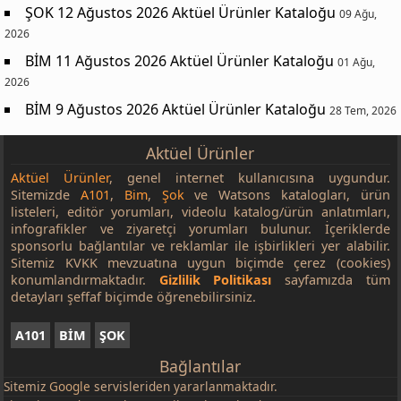
ŞOK 12 Ağustos 2026 Aktüel Ürünler Kataloğu
09 Ağu,
2026
BİM 11 Ağustos 2026 Aktüel Ürünler Kataloğu
01 Ağu,
2026
BİM 9 Ağustos 2026 Aktüel Ürünler Kataloğu
28 Tem, 2026
Aktüel Ürünler
Aktüel Ürünler
, genel internet kullanıcısına uygundur.
Sitemizde
A101
,
Bim
,
Şok
ve Watsons katalogları, ürün
listeleri, editör yorumları, videolu katalog/ürün anlatımları,
infografikler ve ziyaretçi yorumları bulunur. İçeriklerde
sponsorlu bağlantılar ve reklamlar ile işbirlikleri yer alabilir.
Sitemiz KVKK mevzuatına uygun biçimde çerez (cookies)
konumlandırmaktadır.
Gizlilik Politikası
sayfamızda tüm
detayları şeffaf biçimde öğrenebilirsiniz.
A101
BİM
ŞOK
Bağlantılar
Sitemiz
Google
servisleriden yararlanmaktadır.