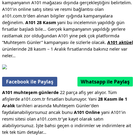
kampanyanın A101 mağazası dışında gerçekleştiğini belirtelim.
A101’in online satış sitesi ve resmi bağlantısı olan
a101.com.tr’den alınan bilgiler ışığında kampanyalara
değinelim.
A101 28 Kasım
yani bu incelemnin yapıldığı gün
fırsatlar başladı bile… Gerçek kampanyanın yapıldığı yerlere
rastlamak zor olduğundan A101 yine pek çok platformda
“Muhteşem Günler” kampanyası ile sizlerle olacak.
A101 aktüel
ürünlerinde 28 kasım – 1 Aralık fırsatlarında bakınız neler var
neler…
Facebook ile Paylaş
Whatsapp ile Paylaş
A101 muhteşem günlerde
22 parça afiş yer alıyor. Tüm
afişlerde a101.com.tr fırsatları bulunuyor. Yani
28 Kasım ile 1
Aralık
tarihleri arasında Muhteşem Günler’den
faydalanabiliyorsunuz ancak bunu
A101 Online
yani A101’in
resmi sitesi olan a101.com.tr’ye kayıt olarak satın
alabiliyorsunuz. İşte bahsi geçen o indirimler ve indirimlere ait
tek tek tüm detaylar…