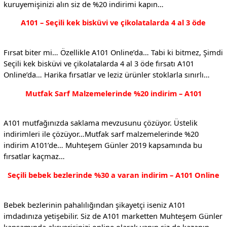
kuruyemişinizi alın siz de %20 indirimi kapın…
A101 – Seçili kek bisküvi ve çikolatalarda 4 al 3 öde
Fırsat biter mi… Özellikle A101 Online’da… Tabi ki bitmez, Şimdi
Seçili kek bisküvi ve çikolatalarda 4 al 3 öde fırsatı A101
Online’da… Harika fırsatlar ve leziz ürünler stoklarla sınırlı…
Mutfak Sarf Malzemelerinde %20 indirim – A101
A101 mutfağınızda saklama mevzusunu çözüyor. Üstelik
indirimleri ile çözüyor…Mutfak sarf malzemelerinde %20
indirim A101’de… Muhteşem Günler 2019 kapsamında bu
fırsatlar kaçmaz…
Seçili bebek bezlerinde %30 a varan indirim – A101 Online
Bebek bezlerinin pahalılığından şikayetçi iseniz A101
imdadınıza yetişebilir. Siz de A101 marketten Muhteşem Günler
kapsamında alışverişinizi online olarak yapın siz de kazanın…