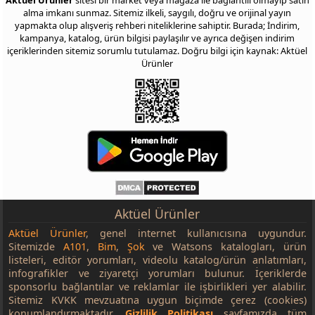
Aktüel Ürünler
sitesi bir market veya mağaza ile bağlantılı olmayıp satın
alma imkanı sunmaz. Sitemiz ilkeli, saygılı, doğru ve orijinal yayın
yapmakta olup alışveriş rehberi niteliklerine sahiptir. Burada; İndirim,
kampanya, katalog, ürün bilgisi paylaşılır ve ayrıca değişen indirim
içeriklerinden sitemiz sorumlu tutulamaz. Doğru bilgi için kaynak: Aktüel
Ürünler
Aktüel Ürünler
Aktüel Ürünler
, genel internet kullanıcısına uygundur.
Sitemizde
A101
,
Bim
,
Şok
ve Watsons katalogları, ürün
listeleri, editör yorumları, videolu katalog/ürün anlatımları,
infografikler ve ziyaretçi yorumları bulunur. İçeriklerde
sponsorlu bağlantılar ve reklamlar ile işbirlikleri yer alabilir.
Sitemiz KVKK mevzuatına uygun biçimde çerez (cookies)
konumlandırmaktadır.
Gizlilik Politikası
sayfamızda tüm