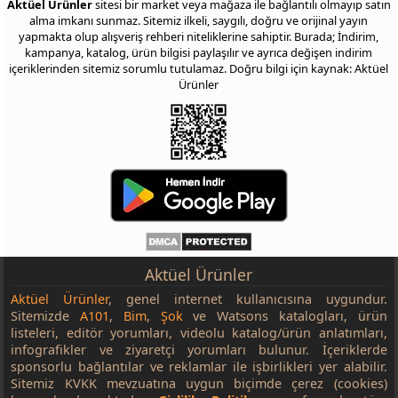
Aktüel Ürünler
sitesi bir market veya mağaza ile bağlantılı olmayıp satın
alma imkanı sunmaz. Sitemiz ilkeli, saygılı, doğru ve orijinal yayın
yapmakta olup alışveriş rehberi niteliklerine sahiptir. Burada; İndirim,
kampanya, katalog, ürün bilgisi paylaşılır ve ayrıca değişen indirim
içeriklerinden sitemiz sorumlu tutulamaz. Doğru bilgi için kaynak: Aktüel
Ürünler
Aktüel Ürünler
Aktüel Ürünler
, genel internet kullanıcısına uygundur.
Sitemizde
A101
,
Bim
,
Şok
ve Watsons katalogları, ürün
listeleri, editör yorumları, videolu katalog/ürün anlatımları,
infografikler ve ziyaretçi yorumları bulunur. İçeriklerde
sponsorlu bağlantılar ve reklamlar ile işbirlikleri yer alabilir.
Sitemiz KVKK mevzuatına uygun biçimde çerez (cookies)