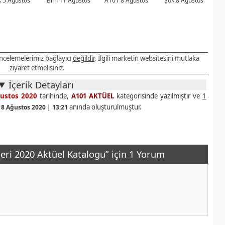
 5 Ağustos
Bim 11 Ağustos
A101 8 Ağustos
Şok 8 Ağustos
 incelemelerimiz bağlayıcı
değildir
. İlgili marketin websitesini mutlaka
ziyaret etmelisiniz.
İçerik Detayları
ustos 2020
tarihinde,
A101 AKTÜEL
kategorisinde yazılmıştır ve
1
anında oluşturulmuştur.
18 Ağustos 2020 | 13:21
leri 2020 Aktüel Katalogu” için 1 Yorum