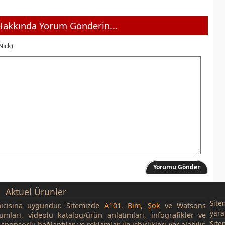
akkında Yorum Gönderin...
Nick)
Yorumu Gönder
Aktüel Ürünler
Site
nıcısına uygundur. Sitemizde
A101
,
Bim
,
Şok
ve Watsons
yara
rumları, videolu katalog/ürün anlatımları, infografikler ve
Site
sponsorlu bağlantılar ve reklamlar ile işbirlikleri yer alabilir.