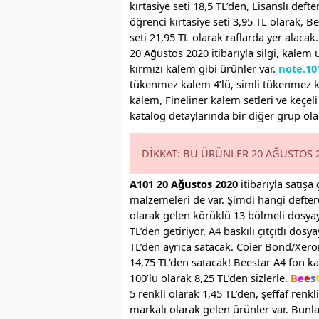
kırtasiye seti 18,5 TL’den, Lisanslı defte
öğrenci kırtasiye seti 3,95 TL olarak, B
seti 21,95 TL olarak raflarda yer alaca
20 Ağustos 2020 itibarıyla silgi, kalem 
kırmızı kalem gibi ürünler var.
note.10
tükenmez kalem 4’lü, simli tükenmez kal
kalem, Fineliner kalem setleri ve keçeli
katalog detaylarında bir diğer grup ola
DİKKAT: BU ÜRÜNLER 20 AĞUSTOS 20
A101 20 Ağustos 2020
itibarıyla satışa
malzemeleri de var. Şimdi hangi defterd
olarak gelen körüklü 13 bölmeli dosyayı
TL’den getiriyor. A4 baskılı çıtçıtlı dos
TL’den ayrıca satacak. Coier Bond/Xeror
14,75 TL’den satacak! Beestar A4 fon ka
100’lu olarak 8,25 TL’den sizlerle.
B
e
e
s
5 renkli olarak 1,45 TL’den, şeffaf renk
markalı olarak gelen ürünler var. Bunla