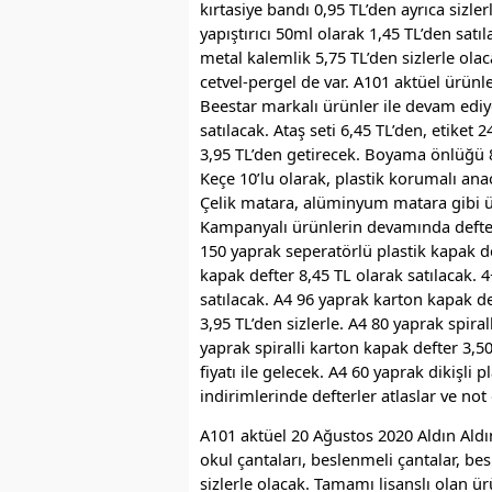
kırtasiye bandı 0,95 TL’den ayrıca sizlerl
yapıştırıcı 50ml olarak 1,45 TL’den satıl
metal kalemlik 5,75 TL’den sizlerle ol
cetvel-pergel de var. A101 aktüel ürünl
Beestar markalı ürünler ile devam ediyo
satılacak. Ataş seti 6,45 TL’den, etiket 2
3,95 TL’den getirecek. Boyama önlüğü 8,
Keçe 10’lu olarak, plastik korumalı anao
Çelik matara, alüminyum matara gibi ür
Kampanyalı ürünlerin devamında defter
150 yaprak seperatörlü plastik kapak def
kapak defter 8,45 TL olarak satılacak. 4
satılacak. A4 96 yaprak karton kapak def
3,95 TL’den sizlerle. A4 80 yaprak spira
yaprak spiralli karton kapak defter 3,50
fiyatı ile gelecek. A4 60 yaprak dikişli p
indirimlerinde defterler atlaslar ve not d
A101 aktüel 20 Ağustos 2020 Aldın Aldın
okul çantaları, beslenmeli çantalar, be
sizlerle olacak. Tamamı lisanslı olan ür