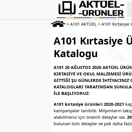
>
A101 AKTÜEL
>
A101 Kırtasiye 
A101 Kırtasiye 
Katalogu
A101 20 AĞUSTOS 2020 AKTÜEL ÜR
KIRTASIYE VE OKUL MALZEMESI ÜR
GITTIĞI ŞU GÜNLERDE IHTIYACINIZ 
KATALOGLARI TARAFINDAN SUNULAN
ILE BAŞLIYORUZ:
A101 kırtasiye ürünleri 2020-2021
kap
kampanyalar tanıtıldı. Milyonların taki
alabilmeniz için önemli detaylar var.
20
bulunan tüm detaylar ve pek daha fazla