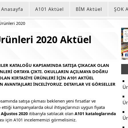
Anasayfa
A101 Aktüel
BİM Aktüel
ŞOK A
Ürünleri 2020
Ürünleri 2020 Aktüel
ÜNLER KATALOĞU KAPSAMINDA SATIŞA ÇIKACAK OLAN
ÜNLERI ORTAYA ÇIKTI. OKULLARIN AÇILMAYA DOĞRU
OLAN KIRTASIYE ÜRÜNLERI IÇIN A101 AKTÜEL
 AVANTAJLARI INCELIYORUZ. DETAYLAR VE GÖRSELLER
Ür
samında satışa çıkması beklenen yeni fırsatlar ve
Ür
p ettiği kampanyalarda okul ihtiyaçlarınızı uygun fiyata
 Ağustos 2020
itibarıyla satılacak olan
A101 kataloglarında
Ür
sı için A101 incelememizi görmelisiniz.