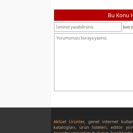
Bu Konu H
İsim (
Aktüel Ürünler
, genel internet kulla
katalogları, ürün listeleri, editör yo
ziyaretçi yorumları bulunur. İçeriklerde 