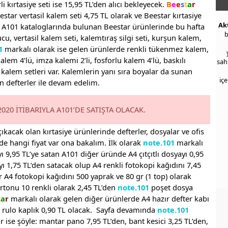
rli kırtasiye seti ise 15,95 TL’den alıcı bekleyecek.
B
e
e
s
t
a
r
eestar vertasil kalem seti 4,75 TL olarak ve Beestar kırtasiye
Ak
k. A101 kataloglarında bulunan Beestar ürünlerinde bu hafta
b
ucu, vertasil kalem seti, kalemtıraş silgi seti, kurşun kalem,
1
markalı olarak ise gelen ürünlerde renkli tükenmez kalem,
em 4’lü, imza kalemi 2’li, fosforlu kalem 4’lü, baskılı
sah
 kalem setleri var. Kalemlerin yanı sıra boyalar da sunan
iç
n defterler ile devam edelim.
20 İTİBARIYLA A101’DE SATIŞTA OLACAK.
 çıkacak olan kırtasiye ürünlerinde defterler, dosyalar ve ofis
e hangi fiyat var ona bakalım. İlk olarak
note.101
markalı
 9,95 TL’ye satan A101 diğer üründe A4 çıtçıtlı dosyayı 0,95
yayı 1,75 TL’den satacak olup A4 renkli fotokopi kağıdını 7,45
 A4 fotokopi kağıdını 500 yaprak ve 80 gr (1 top) olarak
rtonu 10 renkli olarak 2,45 TL’den
note.101
poşet dosya
t
a
r
markalı olarak gelen diğer ürünlerde A4 hazır defter kabı
li rulo kaplık 0,90 TL olacak. Sayfa devamında
note.101
r ise şöyle: mantar pano 7,95 TL’den, bant kesici 3,25 TL’den,