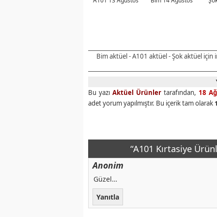
A101 13 Ağustos
Bim 14 Ağustos
Şok
Bim aktüel - A101 aktüel - Şok aktüel için
Bu yazı
Aktüel Ürünler
tarafından,
18 Ağ
adet yorum yapılmıştır. Bu içerik tam olarak
“A101 Kırtasiye Ürün
Anonim
Güzel…
Yanıtla