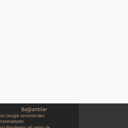
Bağlantılar
miz
Google
servisleriden
rlanmaktadır.
miz Wordpress alt yapısı ile