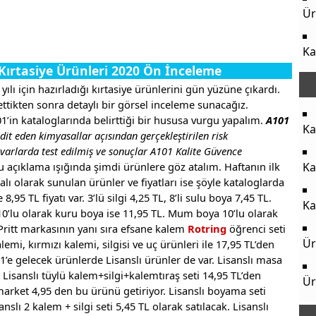
Ür
Ka
Kırtasiye Ürünleri 2020 Ön İnceleme
lı için hazırladığı kırtasiye ürünlerini gün yüzüne çıkardı.
ttikten sonra detaylı bir görsel inceleme sunacağız.
in kataloglarında belirttiği bir hususa vurgu yapalım.
A101
Ka
dit eden kimyasallar açısından gerçekleştirilen risk
varlarda test edilmiş ve sonuçlar A101 Kalite Güvence
 açıklama ışığında şimdi ürünlere göz atalım. Haftanın ilk
Ka
lı olarak sunulan ürünler ve fiyatları ise şöyle kataloglarda
,95 TL fiyatı var. 3’lü silgi 4,25 TL, 8’li sulu boya 7,45 TL.
Ka
 10’lu olarak kuru boya ise 11,95 TL. Mum boya 10’lu olarak
L. Pritt markasının yanı sıra efsane kalem
Rotring
öğrenci seti
Ür
lemi, kırmızı kalemi, silgisi ve uç ürünleri ile 17,95 TL’den
101’e gelecek ürünlerde Lisanslı ürünler de var. Lisanslı masa
n Lisanslı tüylü kalem+silgi+kalemtıraş seti 14,95 TL’den
Ür
 market 4,95 den bu ürünü getiriyor. Lisanslı boyama seti
slı 2 kalem + silgi seti 5,45 TL olarak satılacak. Lisanslı