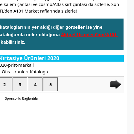
e kalem çantası ve cosmo/Atlas sırt çantası da sizlerle. Son
TL’den A101 Market raflarında sizlerle!
ataloglarının yer aldığı diğer görseller ise yine
 kataloğunda neler olduğuna
Aktuel-Urunler.Com/A101-
abilirsiniz.
Kırtasiye Ürünleri 2020
2
3
4
5
Sponsorlu Bağlantılar