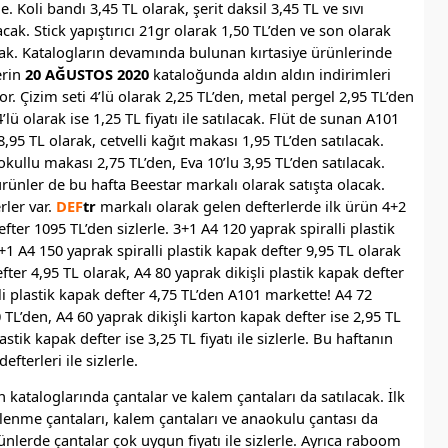
e. Koli bandı 3,45 TL olarak, şerit daksil 3,45 TL ve sıvı
acak. Stick yapıştırıcı 21gr olarak 1,50 TL’den ve son olarak
acak. Katalogların devamında bulunan kırtasiye ürünlerinde
erin
20 AĞUSTOS 2020
kataloğunda aldın aldın indirimleri
r. Çizim seti 4’lü olarak 2,25 TL’den, metal pergel 2,95 TL’den
4’lü olarak ise 1,25 TL fiyatı ile satılacak. Flüt de sunan A101
95 TL olarak, cetvelli kağıt makası 1,95 TL’den satılacak.
kullu makası 2,75 TL’den, Eva 10’lu 3,95 TL’den satılacak.
ünler de bu hafta Beestar markalı olarak satışta olacak.
ler var.
DEF
tr
markalı olarak gelen defterlerde ilk ürün 4+2
ter 1095 TL’den sizlerle. 3+1 A4 120 yaprak spiralli plastik
+1 A4 150 yaprak spiralli plastik kapak defter 9,95 TL olarak
ter 4,95 TL olarak, A4 80 yaprak dikişli plastik kapak defter
lli plastik kapak defter 4,75 TL’den A101 markette! A4 72
 TL’den, A4 60 yaprak dikişli karton kapak defter ise 2,95 TL
lastik kapak defter ise 3,25 TL fiyatı ile sizlerle. Bu haftanın
efterleri ile sizlerle.
 kataloglarında çantalar ve kalem çantaları da satılacak. İlk
slenme çantaları, kalem çantaları ve anaokulu çantası da
ünlerde çantalar çok uygun fiyatı ile sizlerle. Ayrıca raboom