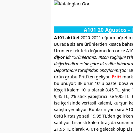
A101 20 Ağustos – 
A101 aktüel
2020-2021 eğitim öğretim yı
Burada sizlere ürünlerden kısaca bahse
Ürünlere tek tek değinmeden önce A101’
diyor ki:
“Ürünlerimiz, insan sağlığını teh
değerlendirmesine göre akredite laboratu
Departmanı tarafından onaylanmıştır.”
Bu
ürün grubu Pritt’ten geliyor.
Pritt
marka
bulunuyor: İlk ürün 10’lu pastel boya ve 8
Keçeli kalem 10’lu olarak 8,45 TL, yine
9,45 TL, 2’li stick yapıştırıcı ise 9,95 T
ise içerisinde vertasil kalemi, kurşun ka
satışta yer alıyor. Bunların yanı sıra A
üstü kırtasiye seti 19,95 TL’den gelirke
satılıyor. Lisanslı kalemtıraş da sunan
21,95 TL olarak A101’e gelecek olup Lisan