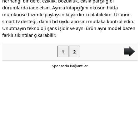
herhangi bir defo, eziklik, bozukluk, eksik parça gibi
durumlarda iade etsin. Ayrıca kitapçığını okusun hatta
mümkünse bizimle paylaşsın ki yardımcı olabilelim. Ürünün
smart tv desteği, dahili hd uydu alıcısını mutlaka kontrol edin.
Unutmayın teknoloji şans işidir ve aynı ürün aynı model bazen
farklı sıkıntılar çıkarabilir.
1
2
Sponsorlu Bağlantılar