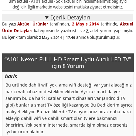
Bim aktüel - A101 aktüel - Şok aktüel için incelemelerimiz bağlayıcı
değildir
. İlgili marketin websitesini mutlaka ziyaret etmelisiniz.
İçerik Detayları
Bu yazı
Aktüel Ürünler
tarafından,
2 Mayıs 2014
tarihinde,
Aktuel
Ürün Detayları
kategorisinde yazılmıştır ve
8
adet yorum yapılmıştır.
Bu içerik tam olarak
anında oluşturulmuştur.
2 Mayıs 2014 | 17:46
“A101 Nexon FULL HD Smart Uydu Alıcılı LED TV”
için 8 Yorum
baris
Bu üründe dahili wifi yok, ama wifi desteği var yani alacağınız
harici wifi cihazını desteklemektedir. Ayrıca smart da yok
sanırım bu da harici satılan smart cihazları var (android TV
gibi) bunlarla smart TV özelliği kazanıyor. Bu Dediklerim ayrıca
maliyet ekliyor. Bu özelliklerde TV istiyorsanız biraz daha para
ekleyip dahili wifi ve dahili smart olan tvlere bakmanızı
öneririm. Yok benim internetle, smartla işim olmaz derseniz
iyi bir ürün olabilir.