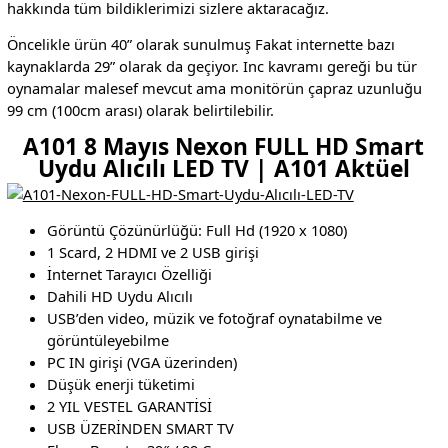
hakkında tüm bildiklerimizi sizlere aktaracağız.
Öncelikle ürün 40” olarak sunulmuş Fakat internette bazı
kaynaklarda 29” olarak da geçiyor. Inc kavramı gereği bu tür
oynamalar malesef mevcut ama monitörün çapraz uzunluğu
99 cm (100cm arası) olarak belirtilebilir.
A101 8 Mayıs Nexon FULL HD Smart
Uydu Alıcılı LED TV | A101 Aktüel
Görüntü Çözünürlüğü: Full Hd (1920 x 1080)
1 Scard, 2 HDMI ve 2 USB girişi
İnternet Tarayıcı Özelliği
Dahili HD Uydu Alıcılı
USB’den video, müzik ve fotoğraf oynatabilme ve
görüntüleyebilme
PC IN girişi (VGA üzerinden)
Düşük enerji tüketimi
2 YIL VESTEL GARANTİSİ
USB ÜZERİNDEN SMART TV