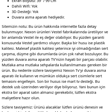
Ekran Boyutu: 39″ / 99 Cm
Dahili Wifi: Yok
3D Desteği: Yok
Duvara asma aparatı hediyedir.
Sitemizin notu: Bu ürün hakkında internette fazla detay
bulunmuyor. Nexon ürünleri Vestel fabrikalarında üretiliyor ve
bir anlamda Vestel ile eş değer olabiliyor. Bu yüzden garanti
konusunda Vestel yardımcı oluyor. Başka bir husu ise plastik
kalitesi. Malesef plastik kalitesi yeterince iyi olmadığından sert
çarpma, düşme gibi durumlarda ürün çok rahat bozuluyor. Bu
yüzden duvara asma aparatı TV’nizin hayati bir parçası olabilir.
Mutlaka ama mutlaka sehpalarda kullanılmaması gereken bir
ürün. Bu nedenle sizlere tavsiyemiz Nexon Tv’yi duvara asma
aparatı ile kullanın ve mümkün oldukça sert cisimlerle sert
temasını engelleyin. Son bir husus ise mart tv desteği. Bu
destek usb üzerinden veriliyor diye biliyoruz. Yani bunun için
ekstra bir aparat satın almanız gerekebilir, lütfen ekstra
maliyetlere hazır olun.
Sizlere tavsiyemiz: Ürünü alacaklar lütfen ürünü denesin ve