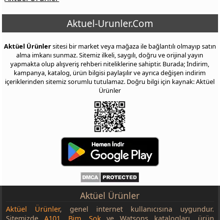
Aktuel-Urunler.Com
Aktüel Ürünler
sitesi bir market veya mağaza ile bağlantılı olmayıp satın
alma imkanı sunmaz. Sitemiz ilkeli, saygılı, doğru ve orijinal yayın
yapmakta olup alışveriş rehberi niteliklerine sahiptir. Burada; İndirim,
kampanya, katalog, ürün bilgisi paylaşılır ve ayrıca değişen indirim
içeriklerinden sitemiz sorumlu tutulamaz. Doğru bilgi için kaynak: Aktüel
Ürünler
Aktüel Ürünler
Aktüel Ürünler
, genel internet kullanıcısına uygundur.
Sitemizde
A101
,
Bim
,
Şok
ve Watsons katalogları, ürün