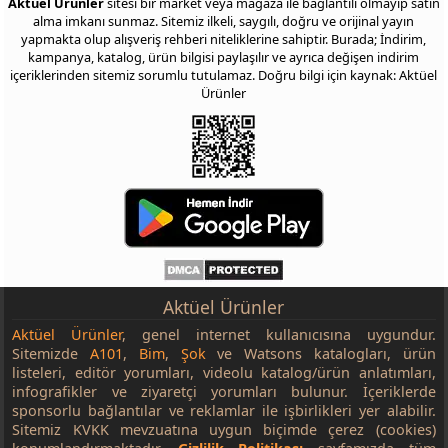
Aktüel Ürünler
sitesi bir market veya mağaza ile bağlantılı olmayıp satın
alma imkanı sunmaz. Sitemiz ilkeli, saygılı, doğru ve orijinal yayın
yapmakta olup alışveriş rehberi niteliklerine sahiptir. Burada; İndirim,
kampanya, katalog, ürün bilgisi paylaşılır ve ayrıca değişen indirim
içeriklerinden sitemiz sorumlu tutulamaz. Doğru bilgi için kaynak: Aktüel
Ürünler
Aktüel Ürünler
Aktüel Ürünler
, genel internet kullanıcısına uygundur.
Sitemizde
A101
,
Bim
,
Şok
ve Watsons katalogları, ürün
listeleri, editör yorumları, videolu katalog/ürün anlatımları,
infografikler ve ziyaretçi yorumları bulunur. İçeriklerde
sponsorlu bağlantılar ve reklamlar ile işbirlikleri yer alabilir.
Sitemiz KVKK mevzuatına uygun biçimde çerez (cookies)