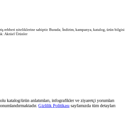
ş rehberi niteliklerine sahiptir. Burada; İndirim, kampanya, katalog, ürün bilgisi
ak: Aktüel Ürünler
olu katalog/ürün anlatımları, infografikler ve ziyaretçi yorumları
) konumlandırmaktadır.
Gizlilik Politikası
sayfamızda tüm detayları