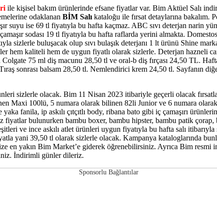
ri
ile kişisel bakım ürünlerinde efsane fiyatlar var. Bim Aktüel Salı indi
lzemelerine odaklanan
BİM Salı
kataloğu ile fırsat detaylarına bakalım. 
amaşır suyu ise 69 tl fiyatıyla bu hafta kaçmaz. ABC sıvı deterjan narin 
 g çamaşır sodası 19 tl fiyatıyla bu hafta raflarda yerini almakta. Dome
ıyla sizlerle buluşacak olup sıvı bulaşık deterjanı 1 lt ürünü Shine ma
ler hem kaliteli hem de uygun fiyatlı olarak sizlerle. Deterjan hazneli ca
a Colgate 75 ml diş macunu 28,50 tl ve oral-b diş fırçası 24,50 TL. Hafta
Tıraş sonrası balsam 28,50 tl. Nemlendirici krem 24,50 tl. Sayfanın diğer
leri sizlerle olacak. Bim 11 Nisan 2023 itibariyle geçerli olacak fırsatla
inen Maxi 100lü, 5 numara olarak bilinen 82li Junior ve 6 numara olarak
ve yaka fanila, ip askılı çıtçıtlı body, ribana bato gibi iç çamaşırı ürünl
az fiyatlar bulunurken bambu boxer, bambu hipster, bambu patik çorap, b
şitleri ve ince askılı atlet ürünleri uygun fiyatıyla bu hafta salı itibarıy
 fiyatla yani 39,50 tl olarak sizlerle olacak. Kampanya kataloglarında b
ize en yakın Bim Market’e giderek öğrenebilirsiniz. Ayrıca Bim resmi int
niz. İndirimli günler dileriz.
Sponsorlu Bağlantılar