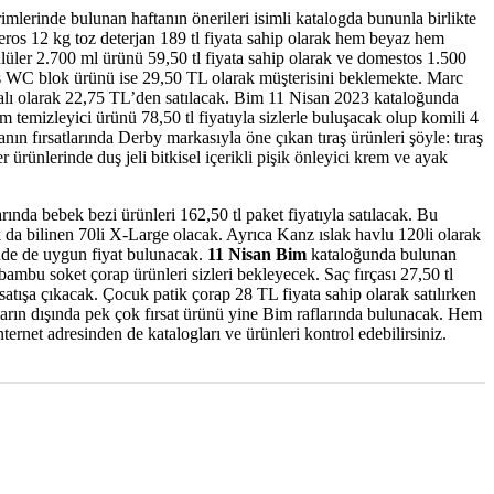
rimlerinde bulunan haftanın önerileri isimli katalogda bununla birlikte
Peros 12 kg toz deterjan 189 tl fiyata sahip olarak hem beyaz hem
yünlüler 2.700 ml ürünü 59,50 tl fiyata sahip olarak ve domestos 1.500
stos WC blok ürünü ise 29,50 TL olarak müşterisini beklemekte. Marc
rkalı olarak 22,75 TL’den satılacak. Bim 11 Nisan 2023 kataloğunda
m temizleyici ürünü 78,50 tl fiyatıyla sizlerle buluşacak olup komili 4
nın fırsatlarında Derby markasıyla öne çıkan tıraş ürünleri şöyle: tıraş
 ürünlerinde duş jeli bitkisel içerikli pişik önleyici krem ve ayak
rında bebek bezi ürünleri 162,50 tl paket fiyatıyla satılacak. Bu
 da bilinen 70li X-Large olacak. Ayrıca Kanz ıslak havlu 120li olarak
erinde de uygun fiyat bulunacak.
11 Nisan Bim
kataloğunda bulunan
ambu soket çorap ürünleri sizleri bekleyecek. Saç fırçası 27,50 tl
la satışa çıkacak. Çocuk patik çorap 28 TL fiyata sahip olarak satılırken
unların dışında pek çok fırsat ürünü yine Bim raflarında bulunacak. Hem
ernet adresinden de katalogları ve ürünleri kontrol edebilirsiniz.