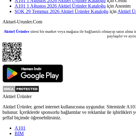
A101 1 Ağustos 2026 Aktüel Ürünler Kataloğu
için
Cemil
A101 1 Ağustos 2026 Aktüel Ürünler Kataloğu
için
Anonim
ŞOK 29 Temmuz 2026 Aktüel Ürünler Kataloğu
için
Aktüel Ü
Aktuel-Urunler.Com
Aktüel Ürünler
sitesi bir market veya mağaza ile bağlantılı olmayıp satın alma i
paylaşılır ve ayr
Aktüel Ürünler
Aktüel Ürünler
, genel internet kullanıcısına uygundur. Sitemizde
A10
bulunur. İçeriklerde sponsorlu bağlantılar ve reklamlar ile işbirlikl
şeffaf biçimde öğrenebilirsiniz.
A101
BİM