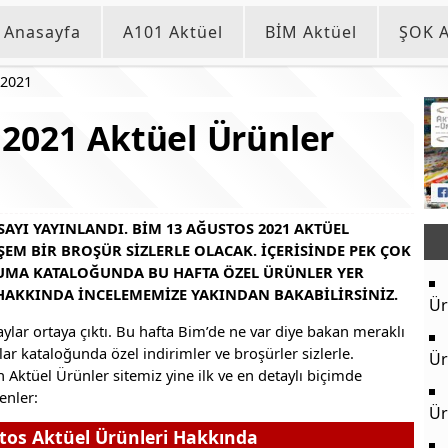
Anasayfa
A101 Aktüel
BİM Aktüel
ŞOK A
 2021
2021 Aktüel Ürünler
AYI YAYINLANDI. BIM 13 AĞUSTOS 2021 AKTÜEL
M BIR BROŞÜR SIZLERLE OLACAK. İÇERISINDE PEK ÇOK
MA KATALOĞUNDA BU HAFTA ÖZEL ÜRÜNLER YER
HAKKINDA INCELEMEMIZE YAKINDAN BAKABILIRSINIZ.
Ür
lar ortaya çıktı. Bu hafta Bim’de ne var diye bakan meraklı
lar kataloğunda özel indirimler ve broşürler sizlerle.
Ür
n Aktüel Ürünler sitemiz yine ilk ve en detaylı biçimde
enler:
Ür
tos Aktüel Ürünleri Hakkında