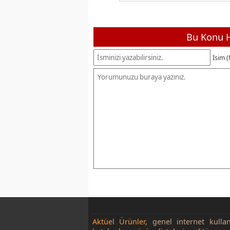
Bu Konu H
İsim (
Aktüel Ürünler
, genel internet kulla