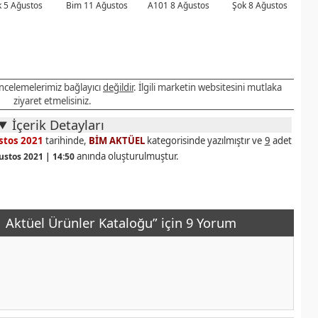
 5 Ağustos
Bim 11 Ağustos
A101 8 Ağustos
Şok 8 Ağustos
 incelemelerimiz bağlayıcı
değildir
. İlgili marketin websitesini mutlaka
ziyaret etmelisiniz.
İçerik Detayları
stos 2021
tarihinde,
BİM AKTÜEL
kategorisinde yazılmıştır ve
9
adet
anında oluşturulmuştur.
ustos 2021 | 14:50
 Aktüel Ürünler Kataloğu” için 9 Yorum