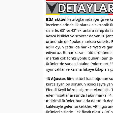
BİM aktüel
kataloglarında içeriği ve ka
incelemelerinde ilk olarak elektronik ür
sizlerle. 65” ve 43” ekranlara sahip iki f
ayrıca bisiklet ve scooter da var. 20 jant
ürününde de Rookie markası sizlerle. B
açılır oyun çadırı da harika fiyatı ve ga
ediyoruz. Buhar kazanlı ütü ürününde m
markalı çok fonksiyonlu buharlı temizle
ürünler de sunan katalog Polosmart FS
oyuncaklar ve karma hikaye kitapları çoc
13 Ağustos Bim
aktüel kataloğunun sun
kurcalayan bu sorunun ikinci sayfa yanı
Efendi Keyif közde pişirme teknolojisi T
eden fırsatlar arasında Fakir markalı 4 bı
İndirimli ürünler bunlarla da sınırlı de
kalitesiyle gelen sirkelikler, Altın gör
ürünleri sizlerle. Tek fiyatlı plastik 