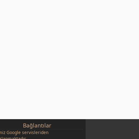
Bağlantılar
miz
Google
servisleriden
rlanmaktadır.