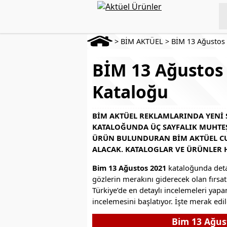
>
BİM AKTÜEL
>
BİM 13 Ağustos
BİM 13 Ağustos 
Kataloğu
BIM AKTÜEL REKLAMLARINDA YENI S
KATALOĞUNDA ÜÇ SAYFALIK MUHTEŞE
ÜRÜN BULUNDURAN BIM AKTÜEL CU
ALACAK. KATALOGLAR VE ÜRÜNLER 
Bim 13 Ağustos 2021
kataloğunda detay
gözlerin merakını giderecek olan fırsat
Türkiye’de en detaylı incelemeleri yapa
incelemesini başlatıyor. İşte merak edil
Bim 13 Ağus