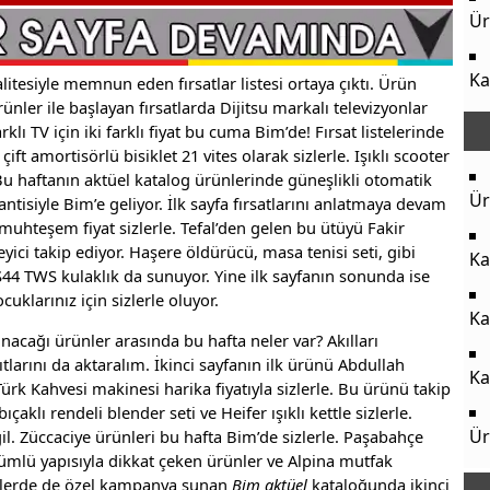
Ür
Ka
litesiyle memnun eden fırsatlar listesi ortaya çıktı. Ürün
ünler ile başlayan fırsatlarda Dijitsu markalı televizyonlar
arklı TV için iki farklı fiyat bu cuma Bim’de! Fırsat listelerinde
 çift amortisörlü bisiklet 21 vites olarak sizlerle. Işıklı scooter
u haftanın aktüel katalog ürünlerinde güneşlikli otomatik
Ür
rantisiyle Bim’e geliyor. İlk sayfa fırsatlarını anlatmaya devam
uhteşem fiyat sizlerle. Tefal’den gelen bu ütüyü Fakir
yici takip ediyor. Haşere öldürücü, masa tenisi seti, gibi
Ka
44 TWS kulaklık da sunuyor. Yine ilk sayfanın sonunda ise
uklarınız için sizlerle oluyor.
Ka
acağı ürünler arasında bu hafta neler var? Akılları
tlarını da aktaralım. İkinci sayfanın ilk ürünü Abdullah
Ka
ürk Kahvesi makinesi harika fiyatıyla sizlerle. Bu ürünü takip
çaklı rendeli blender seti ve Heifer ışıklı kettle sizlerle.
Ür
ğil. Züccaciye ürünleri bu hafta Bim’de sizlerle. Paşabahçe
ünümlü yapısıyla dikkat çeken ürünler ve Alpina mutfak
ürünlerde de özel kampanya sunan
Bim aktüel
kataloğunda ikinci