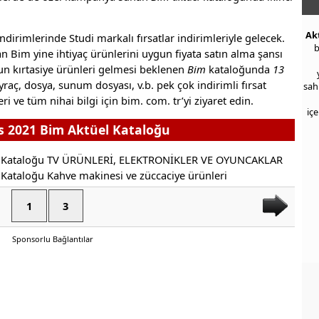
Ak
irimlerinde Studi markalı fırsatlar indirimleriyle gelecek.
b
n Bim yine ihtiyaç ürünlerini uygun fiyata satın alma şansı
un kırtasiye ürünleri gelmesi beklenen
Bim
kataloğunda
13
yraç, dosya, sunum dosyası, v.b. pek çok indirimli fırsat
sah
eri ve tüm nihai bilgi için bim. com. tr’yi ziyaret edin.
iç
s 2021 Bim Aktüel Kataloğu
1
3
Sponsorlu Bağlantılar