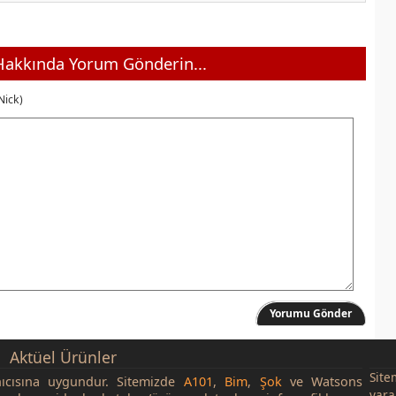
akkında Yorum Gönderin...
Nick)
Yorumu Gönder
Aktüel Ürünler
Site
nıcısına uygundur. Sitemizde
A101
,
Bim
,
Şok
ve Watsons
yara