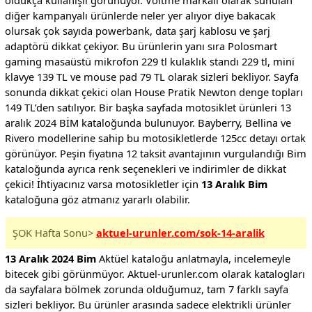
oldukça kullanışlı görünüyor. Voltme markalı olarak sunulan
diğer kampanyalı ürünlerde neler yer alıyor diye bakacak
olursak çok sayıda powerbank, data şarj kablosu ve şarj
adaptörü dikkat çekiyor. Bu ürünlerin yanı sıra Polosmart
gaming masaüstü mikrofon 229 tl kulaklık standı 229 tl, mini
klavye 139 TL ve mouse pad 79 TL olarak sizleri bekliyor. Sayfa
sonunda dikkat çekici olan House Pratik Newton denge topları
149 TL’den satılıyor. Bir başka sayfada motosiklet ürünleri 13
aralık 2024 BİM kataloğunda bulunuyor. Bayberry, Bellina ve
Rivero modellerine sahip bu motosikletlerde 125cc detayı ortak
görünüyor. Peşin fiyatına 12 taksit avantajının vurgulandığı Bim
kataloğunda ayrıca renk seçenekleri ve indirimler de dikkat
çekici! İhtiyacınız varsa motosikletler için
13 Aralık Bim
kataloğuna göz atmanız yararlı olabilir.
ŞOK Hafta Sonu>
aktuel-urunler.com/sok-14-aralik
13 Aralık 2024 Bim
Aktüel kataloğu anlatmayla, incelemeyle
bitecek gibi görünmüyor. Aktuel-urunler.com olarak katalogları
da sayfalara bölmek zorunda olduğumuz, tam 7 farklı sayfa
sizleri bekliyor. Bu ürünler arasında sadece elektrikli ürünler