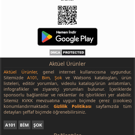
Aktüel Ürünler
Aktüel Ürünler
, genel internet kullanıcısına uygundur.
Sitemizde
A101
,
Bim
,
Şok
ve Watsons katalogları, ürün
listeleri, editör yorumları, videolu katalog/ürün anlatımları,
infografikler ve ziyaretçi yorumları bulunur. İçeriklerde
sponsorlu bağlantılar ve reklamlar ile işbirlikleri yer alabilir.
Sitemiz KVKK mevzuatına uygun biçimde çerez (cookies)
konumlandırmaktadır.
Gizlilik Politikası
sayfamızda tüm
detayları şeffaf biçimde öğrenebilirsiniz.
A101
BİM
ŞOK