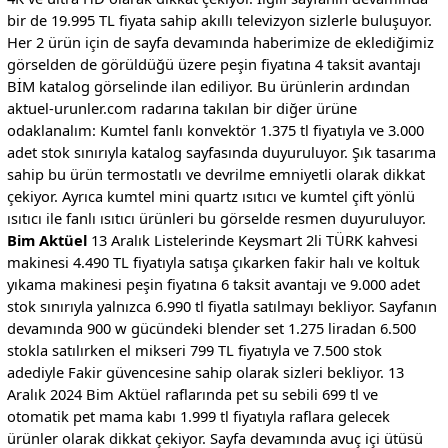
bir de 19.995 TL fiyata sahip akıllı televizyon sizlerle buluşuyor.
Her 2 ürün için de sayfa devamında haberimize de eklediğimiz
görselden de görüldüğü üzere peşin fiyatına 4 taksit avantajı
BİM katalog görselinde ilan ediliyor. Bu ürünlerin ardından
aktuel-urunler.com radarına takılan bir diğer ürüne
odaklanalım: Kumtel fanlı konvektör 1.375 tl fiyatıyla ve 3.000
adet stok sınırıyla katalog sayfasında duyuruluyor. Şık tasarıma
sahip bu ürün termostatlı ve devrilme emniyetli olarak dikkat
çekiyor. Ayrıca kumtel mini quartz ısıtıcı ve kumtel çift yönlü
ısıtıcı ile fanlı ısıtıcı ürünleri bu görselde resmen duyuruluyor.
Bim Aktüel
13 Aralık Listelerinde Keysmart 2li TÜRK kahvesi
makinesi 4.490 TL fiyatıyla satışa çıkarken fakir halı ve koltuk
yıkama makinesi peşin fiyatına 6 taksit avantajı ve 9.000 adet
stok sınırıyla yalnızca 6.990 tl fiyatla satılmayı bekliyor. Sayfanın
devamında 900 w gücündeki blender set 1.275 liradan 6.500
stokla satılırken el mikseri 799 TL fiyatıyla ve 7.500 stok
adediyle Fakir güvencesine sahip olarak sizleri bekliyor. 13
Aralık 2024 Bim Aktüel raflarında pet su sebili 699 tl ve
otomatik pet mama kabı 1.999 tl fiyatıyla raflara gelecek
ürünler olarak dikkat çekiyor. Sayfa devamında avuç içi ütüsü