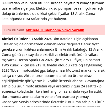
899 liradan ve buharlı ütü 995 liradan hayatınızı kolaylaştırmak
üzere raflara geliyor. Elektronik su pompası ve raflı çok amaçlı
dolap ürünlerinde de dikkat çekici fiyatlar 13 Aralık Cuma
kataloğunda BİM raflarında yer buluyor.
Bim bu Salı>
aktuel-urunler.com/bim-17-aralik
Aktüel Ürünler
13 Aralık 2024 Bim Kataloğu için açıklanan
listeler hiç de görmezden gelinebilecek değiller! Gerek fiyat
gerekse ürün kalitesi anlamında Bim Aralık kataloğu 13 Aralık
Cuma günü çok sayıda elektrikli ve elektronik ürünü raflara
taşıyacak. Tecno Spark Go 2024 için 5.275 TL fiyat, Polosmart
TWS kulaklık için ise 219 TL fiyatın olduğu katalog sayfasında;
3295 TL’den motosiklet gps takip cihazı Motorist markalı olarak
satışa çıkıyor. Aktuel-urunler.com olarak bu ürüne biraz
eğildiğimizde görüyoruz ki; 2 yıllık ücretsiz abonelik avantajına
sahip bu ürün motosikletini veya aracınızı 7 gün 24 saat takip
etmenizi kolaylaştırırken herhangi bir sarsıntıda veya hırsızlık
durumunda anında alarm ve telefon araması yapmayı
vadediyor. Servis adreslerinde ücretsiz kuruluma sahip bu ürün