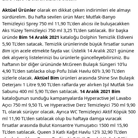
Aktüel Ürünler
olarak en dikkat çeken indirimleri ele almayı
sürdürelim. Bu hafta sevilen ürün Marc Mutfak-Banyo
Temizleyici Sprey 750 ml 11,90 TL’den alıcısı ile buluşacakken
Aks Yüzey Temizleyici 750 ml 3,25 TL’den satılacak. Bir başka
üründe
Bim 14 Aralık 2021
kataloğu Dolphin Temizlik Eldiveni
5,90 TL’den satacak. Temizlik ürünlerinde büyük fırsatlar sunan
Bim
için acele etmekte fayda var. Üstelik 14 Aralık 2021 gününe
dek alışveriş listelerinizi bu ürünlerle güncelleyebilirsiniz. Bu
haftanın bir diğer ürününde Mr.Green Bulaşık Süngeri 10’lu
4,90 TL’den satılacka olup Pofu Islak Havlu 60’lı 3,90 TL’den
sizlerle olacak.
Aktüel Bim
ürünleri arasında Shine Sıvı Bulaşık
Deterjanı 1 Litre 9,90 TL’den raflarda yer alırken Işıl Mutfak Sıvı
Sabunu 400 ml 5,90 TL’den satılacak.
14 Aralık 2021 Bim
kataloğunun sunduğu kampanyalarda Hyperactive Jel Lavabo
Açıcı 750 ml 9,50 TL ve Hyperactive Derz Temizleyici 750 ml 9,90
TL olarak sürüyor olacak. Ayrıca WC Temizleyici Aktif Köpük 500
ml 11,90 TL’den satılacak olup bu haftaya damga vuracak
fırsatlar arasında Bulut Konsantre Yumuşatıcı 1500 ml 15,90
TL’den satılacak. Queen 3 Katlı Kağıt Havlu 12’li 32,90 TL’den