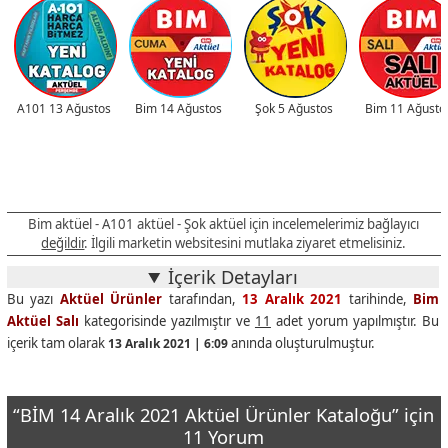
A101 13 Ağustos
Bim 14 Ağustos
Şok 5 Ağustos
Bim 11 Ağusto
Bim aktüel - A101 aktüel - Şok aktüel için incelemelerimiz bağlayıcı
değildir
. İlgili marketin websitesini mutlaka ziyaret etmelisiniz.
İçerik Detayları
Bu yazı
Aktüel Ürünler
tarafından,
13 Aralık 2021
tarihinde,
Bim
Aktüel Salı
kategorisinde yazılmıştır ve
11
adet yorum yapılmıştır. Bu
içerik tam olarak
anında oluşturulmuştur.
13 Aralık 2021 | 6:09
“BİM 14 Aralık 2021 Aktüel Ürünler Kataloğu” için
11 Yorum