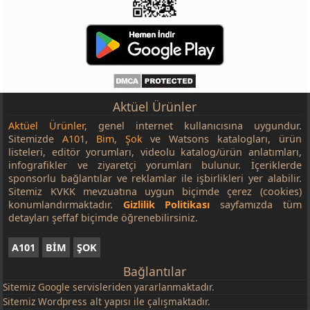
Aktüel Ürünler
Aktüel Ürünler
, genel internet kullanıcısına uygundur.
Sitemizde
A101
,
Bim
,
Şok
ve Watsons katalogları, ürün
listeleri, editör yorumları, videolu katalog/ürün anlatımları,
infografikler ve ziyaretçi yorumları bulunur. İçeriklerde
sponsorlu bağlantılar ve reklamlar ile işbirlikleri yer alabilir.
Sitemiz KVKK mevzuatına uygun biçimde çerez (cookies)
konumlandırmaktadır.
Gizlilik Politikası
sayfamızda tüm
detayları şeffaf biçimde öğrenebilirsiniz.
A101
BİM
ŞOK
Bağlantılar
Sitemiz
Google
servisleriden yararlanmaktadır.
Sitemiz Wordpress alt yapısı ile çalışmaktadır.