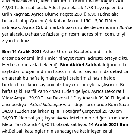
alıcı bulacakken Queen Parfümlü 3 Katlı Tuvalet Kağıdı 24’lü
42,90 TL’den satılacak. Adet fiyatı olarak 1,78 TL’ye gelen bu
ürün kaçmaz. Ayrıca Blume Peçete 200’lü 6,90 TL’dne alıcı
bulacak olup Queen Çek-Kullan Mendil 150’li 5,90 TL’den
satılacak. Ayrıca Orkid markalı bazı ürünlerde de indirim
Bim’de
yer alacak. Dahası ve fazlası için resmi adres bim. com. tr ‘yi
ziyaret ediniz.
Bim 14 Aralık 2021
Aktüel Ürünler Kataloğu indirimleri
arasında önemli indirimler nihayet resmi adreste ortaya çıktı.
Herkesin merakla beklediği
Bim Aktüel Salı
kataloğunun iki
sayfadan oluşan indirim listesinin ikinci sayfasını da detaylıca
anlatarak bu hafta için alışveriş listelerimizi hazır halde
bekletelim. İkinci sayfanın ilk büyük ürünüyle başlıyoruz. Bu
hafta Işıklı Harfli Pano 44,90 TL’den geliyor. Ayrıca Dekoratif
Yıldız Ampul 39,90 TL ve Dekoratif Duy Aparatı 39,90 TL fiyatla
alıcı bekliyor.
Aktüel katalogların
bir diğer ürününde Kum Saati
34,90 TL2den satılırken Işıltılı Fotoğraf Çerçevesi 20×20 cm
34,90 TL’den satışa çıkıyor.
Aktüel
listelerin bir diğer ürününde
Metal Takı Standı 44,90 TL olarak satılıyor.
14 Aralık 2021 Bim
Aktüel Salı kataloglarının sunacağı ve kesinleşen ışıltılı