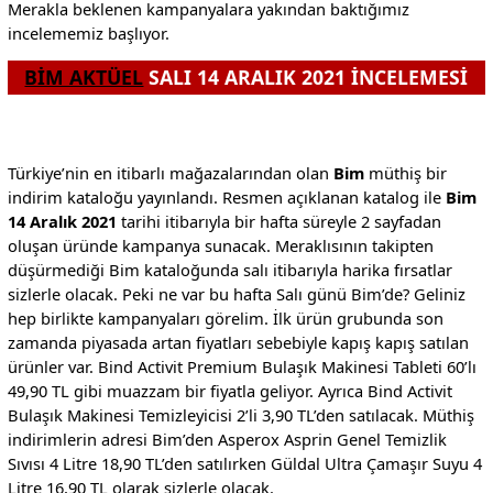
Merakla beklenen kampanyalara yakından baktığımız
incelememiz başlıyor.
BİM AKTÜEL
SALI 14 ARALIK 2021 İNCELEMESİ
Türkiye’nin en itibarlı mağazalarından olan
Bim
müthiş bir
indirim kataloğu yayınlandı. Resmen açıklanan katalog ile
Bim
14 Aralık 2021
tarihi itibarıyla bir hafta süreyle 2 sayfadan
oluşan üründe kampanya sunacak. Meraklısının takipten
düşürmediği Bim kataloğunda salı itibarıyla harika fırsatlar
sizlerle olacak. Peki ne var bu hafta Salı günü Bim’de? Geliniz
hep birlikte kampanyaları görelim. İlk ürün grubunda son
zamanda piyasada artan fiyatları sebebiyle kapış kapış satılan
ürünler var. Bind Activit Premium Bulaşık Makinesi Tableti 60’lı
49,90 TL gibi muazzam bir fiyatla geliyor. Ayrıca Bind Activit
Bulaşık Makinesi Temizleyicisi 2’li 3,90 TL’den satılacak. Müthiş
indirimlerin adresi Bim’den Asperox Asprin Genel Temizlik
Sıvısı 4 Litre 18,90 TL’den satılırken Güldal Ultra Çamaşır Suyu 4
Litre 16,90 TL olarak sizlerle olacak.