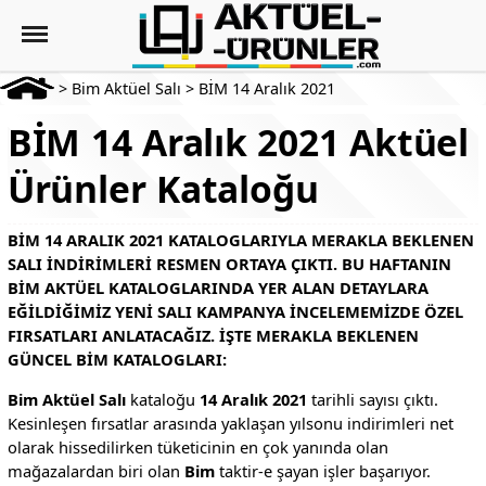
>
Bim Aktüel Salı
>
BİM 14 Aralık 2021
BİM 14 Aralık 2021 Aktüel
Ürünler Kataloğu
BIM 14 ARALIK 2021 KATALOGLARIYLA MERAKLA BEKLENEN
SALI INDIRIMLERI RESMEN ORTAYA ÇIKTI. BU HAFTANIN
BIM AKTÜEL KATALOGLARINDA YER ALAN DETAYLARA
EĞILDIĞIMIZ YENI SALI KAMPANYA INCELEMEMIZDE ÖZEL
FIRSATLARI ANLATACAĞIZ. İŞTE MERAKLA BEKLENEN
GÜNCEL BIM KATALOGLARI:
Bim Aktüel Salı
kataloğu
14 Aralık 2021
tarihli sayısı çıktı.
Kesinleşen fırsatlar arasında yaklaşan yılsonu indirimleri net
olarak hissedilirken tüketicinin en çok yanında olan
mağazalardan biri olan
Bim
taktir-e şayan işler başarıyor.