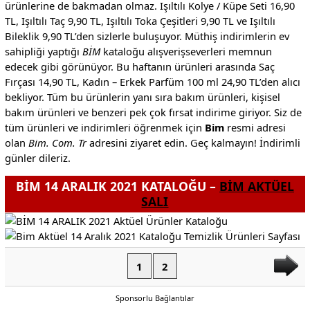
ürünlerine de bakmadan olmaz. Işıltılı Kolye / Küpe Seti 16,90
TL, Işıltılı Taç 9,90 TL, Işıltılı Toka Çeşitleri 9,90 TL ve Işıltılı
Bileklik 9,90 TL’den sizlerle buluşuyor. Müthiş indirimlerin ev
sahipliği yaptığı
BİM
kataloğu alışverişseverleri memnun
edecek gibi görünüyor. Bu haftanın ürünleri arasında Saç
Fırçası 14,90 TL, Kadın – Erkek Parfüm 100 ml 24,90 TL’den alıcı
bekliyor. Tüm bu ürünlerin yanı sıra bakım ürünleri, kişisel
bakım ürünleri ve benzeri pek çok fırsat indirime giriyor. Siz de
tüm ürünleri ve indirimleri öğrenmek için
Bim
resmi adresi
olan
Bim. Com. Tr
adresini ziyaret edin. Geç kalmayın! İndirimli
günler dileriz.
BİM 14 ARALIK 2021 KATALOĞU –
BİM AKTÜEL
SALI
1
2
Sponsorlu Bağlantılar