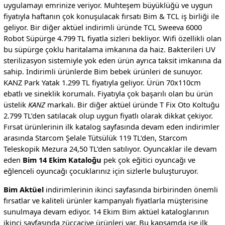
uygulamayı emrinize veriyor. Muhteşem büyüklüğü ve uygun
fiyatıyla haftanın çok konuşulacak fırsatı Bim & TCL iş birliği ile
geliyor. Bir diğer aktüel indirimli üründe TCL Sweeva 6000
Robot Süpürge 4.799 TL fiyatla sizleri bekliyor. Wifi özellikli olan
bu süpürge çoklu haritalama imkanına da haiz. Bakterileri UV
sterilizasyon sistemiyle yok eden ürün ayrıca taksit imkanına da
sahip. İndirimli ürünlerde Bim bebek ürünleri de sunuyor.
KANZ Park Yatak 1.299 TL fiyatıyla geliyor. Ürün 70x110cm
ebatlı ve sineklik korumalı. Fiyatıyla çok başarılı olan bu ürün
üstelik
KANZ
markalı. Bir diğer aktüel üründe T Fix Oto Koltuğu
2.799 TL’den satılacak olup uygun fiyatlı olarak dikkat çekiyor.
Fırsat ürünlerinin ilk katalog sayfasında devam eden indirimler
arasında Starcom Şelale Tütsülük 119 TL’den, Starcom
Teleskopik Mezura 24,50 TL’den satılıyor. Oyuncaklar ile devam
eden
Bim 14 Ekim Kataloğu
pek çok eğitici oyuncağı ve
eğlenceli oyuncağı çocuklarınız için sizlerle buluşturuyor.
Bim Aktüel
indirimlerinin ikinci sayfasında birbirinden önemli
fırsatlar ve kaliteli ürünler kampanyalı fiyatlarla müşterisine
sunulmaya devam ediyor. 14 Ekim Bim aktüel kataloglarının
ikinci sayfasında züccaciye ürünleri var. Bu kapsamda ise ilk