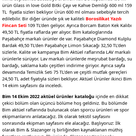
ürün Glass in love Gold Bitki Çayı ve Kahve Demliği 600 ml 159
TL fiyatla sizleri bekliyor Ürün 600 ml olması sebebiyle tercih
edilebilir. Bir diğer üründe şık ve kaliteli
Borosilikat Yazılı
Fincan Seti
109 TL’den geliyor. Ayrıca Borcam Baton Kek Kalıbı
49,50 TL fiyatla raflarda yer alıyor. Bim kataloglarında
Paşabahçe markalı ürünler de var. Paşabahçe Diamond Kulplu
Bardak 49,50 TL’den Paşabahçe Limon Sıkacağı 32,50 TL’den
sizlerle. Kalite ve kampanya Bim Aktüel raflarında LAV markalı
ürünlerle sürüyor. Lav markalı ürünlerde meşrubat bardağı, su
bardağı, saklama kabı çeşitleri indirime giriyor. Ayrıca sayfa
devamında Temizlik Seti 75 TL’den ve çeşitli mutfak gereçleri
24,50 TL adet fiyatıyla sizleri bekliyor. Aktüel Ürünler ikinci Bim
14 ekim sayfasını da inceledi.
Bim 14 Ekim 2022 aktüel ürünler kataloğu
içinde en dikkat
çekici bölüm olan üçüncü bölüme hoş geldiniz. Bu bölümde
Bim aktüel raflarında bulunacak olan sporcu ürünleri ve spor
ekipmanlarını anlatacağız. İlk olarak tekstil sayfasını
sonrasında ekipman sayfasını ele alacağız. Başlıyoruz: İlk
olarak Bim & Slazanger iş birliğinden kaynaklanan müthiş