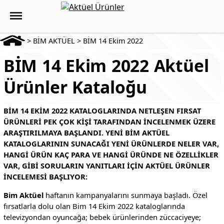
>
BİM AKTÜEL
>
BİM 14 Ekim 2022
BİM 14 Ekim 2022 Aktüel
Ürünler Kataloğu
BIM 14 EKIM 2022 KATALOGLARINDA NETLEŞEN FIRSAT
ÜRÜNLERI PEK ÇOK KIŞI TARAFINDAN INCELENMEK ÜZERE
ARAŞTIRILMAYA BAŞLANDI. YENI BIM AKTÜEL
KATALOGLARININ SUNACAĞI YENI ÜRÜNLERDE NELER VAR,
HANGI ÜRÜN KAÇ PARA VE HANGI ÜRÜNDE NE ÖZELLIKLER
VAR, GIBI SORULARIN YANITLARI IÇIN AKTÜEL ÜRÜNLER
INCELEMESI BAŞLIYOR:
Bim Aktüel
haftanın kampanyalarını sunmaya başladı. Özel
fırsatlarla dolu olan Bim 14 Ekim 2022 kataloglarında
televizyondan oyuncağa; bebek ürünlerinden züccaciyeye;