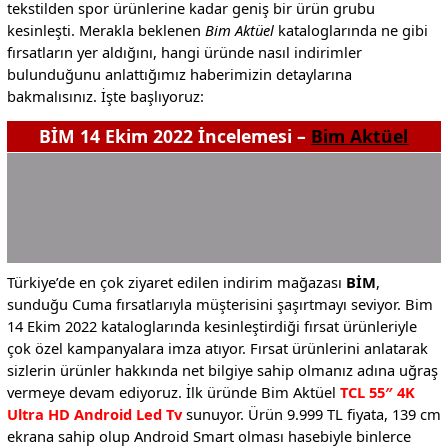
tekstilden spor ürünlerine kadar geniş bir ürün grubu
kesinleşti. Merakla beklenen
Bim Aktüel
kataloglarında ne gibi
fırsatların yer aldığını, hangi üründe nasıl indirimler
bulunduğunu anlattığımız haberimizin detaylarına
bakmalısınız. İşte başlıyoruz:
BİM 14 Ekim 2022 İncelemesi –
Bim Aktüel
Türkiye’de en çok ziyaret edilen indirim mağazası
BİM
,
sunduğu Cuma fırsatlarıyla müşterisini şaşırtmayı seviyor. Bim
14 Ekim 2022 kataloglarında kesinleştirdiği fırsat ürünleriyle
çok özel kampanyalara imza atıyor. Fırsat ürünlerini anlatarak
sizlerin ürünler hakkında net bilgiye sahip olmanız adına uğraş
vermeye devam ediyoruz. İlk üründe Bim Aktüel
TCL 55″ 4K
Ultra HD Android Led Tv
sunuyor. Ürün 9.999 TL fiyata, 139 cm
ekrana sahip olup Android Smart olması hasebiyle binlerce