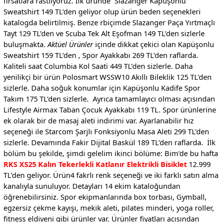
fırsatlara rastlıyoruz. İlk üründe Slazanger Kapüşonlu
Sweatshirt 149 TL’den geliyor olup ürün beden seçenekleri
katalogda belirtilmiş. Benze rbiçimde Slazanger Paça Yırtmaçlı
Tayt 129 TL’den ve Scuba Tek Alt Eşofman 149 TL’den sizlerle
buluşmakta.
Aktüel Ürünler
içinde dikkat çekici olan Kapüşonlu
Sweatshirt 159 TL’den , Spor Ayakkabı 269 TL’den raflarda.
Kaliteli saat Columbia Kol Saati 449 TL’den sizlerle. Daha
yenilikçi bir ürün Polosmart WSSW10 Akıllı Bileklik 125 TL’den
sizlerle. Daha soğuk konumlar için Kapüşonlu Kadife Spor
Takım 175 TL’den sizlerle. Ayrıca tamamlayıcı olması açısından
Lifestyle Airmax Taban Çocuk Ayakkabı 119 TL. Spor ürünlerine
ek olarak bir de masaj aleti indirimi var. Ayarlanabilir hız
seçeneği ile Starcom Şarjlı Fonksiyonlu Masa Aleti 299 TL’den
sizlerle. Devamında Fakir Dijital Baskül 189 TL’den raflarda. İlk
bölüm bu şekilde, şimdi gelelim ikinci bölüme: Bim’de bu hafta
RKS XS25 Kalın Tekerlekli Katlanır Elektrikli Bisiklet
12.999
TL’den geliyor. Ürün4 fakrlı renk seçeneği ve iki farklı satın alma
kanalıyla sunuluyor. Detayları 14 ekim kataloğundan
öğrenebilirsiniz. Spor ekipmanlarında box torbası, Gymball,
egzersiz çekme kayışı, mekik aleti, pilates minderi, yoga roller,
fitness eldiveni gibi ürünler var. Ürünler fiyatları açısından