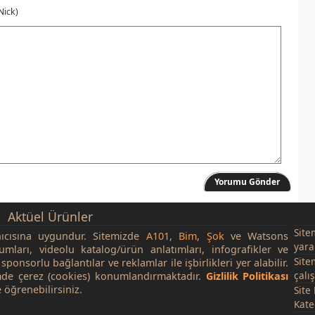
Nick)
Yorumu Gönder
Aktüel Ürünler
Site
nıcısına uygundur. Sitemizde
A101
,
Bim
,
Şok
ve Watsons
yara
rumları, videolu katalog/ürün anlatımları, infografikler ve
Site
sponsorlu bağlantılar ve reklamlar ile işbirlikleri yer alabilir.
çalı
de çerez (cookies) konumlandırmaktadır.
Gizlilik Politikası
 öğrenebilirsiniz.
Site
Kate