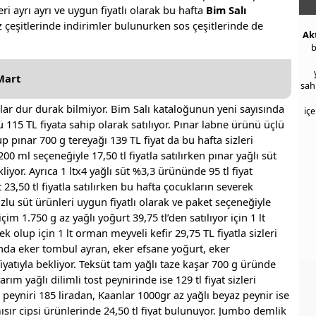
eri ayrı ayrı ve uygun fiyatlı olarak bu hafta
Bim Salı
uz çeşitlerinde indirimler bulunurken sos çeşitlerinde de
Ak
b
Mart
sah
tlar dur durak bilmiyor. Bim Salı kataloğunun yeni sayısında
iç
 115 TL fiyata sahip olarak satılıyor. Pınar labne ürünü üçlü
up pınar 700 g tereyağı 139 TL fiyat da bu hafta sizleri
0 ml seçeneğiyle 17,50 tl fiyatla satılırken pınar yağlı süt
kliyor. Ayrıca 1 ltx4 yağlı süt %3,3 ürününde 95 tl fiyat
3,50 tl fiyatla satılırken bu hafta çocukların severek
uzlu süt ürünleri uygun fiyatlı olarak ve paket seçeneğiyle
im 1.750 g az yağlı yoğurt 39,75 tl’den satılıyor için 1 lt
k olup için 1 lt orman meyveli kefir 29,75 TL fiyatla sizleri
nda eker tombul ayran, eker efsane yoğurt, eker
yatıyla bekliyor. Teksüt tam yağlı taze kaşar 700 g üründe
rım yağlı dilimli tost peynirinde ise 129 tl fiyat sizleri
 peyniri 185 liradan, Kaanlar 1000gr az yağlı beyaz peynir ise
 mısır cipsi ürünlerinde 24,50 tl fiyat bulunuyor. Jumbo demlik