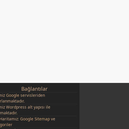
Bağlantılar
miz
Google
servisleriden
rlanmaktadır.
miz Wordpress alt yapısı ile
şmaktadır.
 Haritamız:
Google Sitemap
ve
goriler