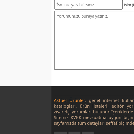
İsim (
Aktüel Ürünler
, genel internet kulla
katalogları, ürün listeleri, editör yo
ziyaretçi yorumları bulunur. İçeriklerde 
Sitemiz KVKK mevzuatına uygun biçim
sayfamızda tüm detayları şeffaf biçimde