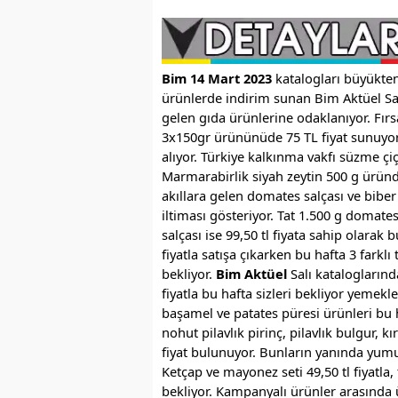
Bim 14 Mart 2023
katalogları büyükten 
ürünlerde indirim sunan Bim Aktüel Salı
gelen gıda ürünlerine odaklanıyor. Fırs
3x150gr ürününüde 75 TL fiyat sunuyor.
alıyor. Türkiye kalkınma vakfı süzme çi
Marmarabirlik siyah zeytin 500 g üründ
akıllara gelen domates salçası ve biber
iltiması gösteriyor. Tat 1.500 g domates s
salçası ise 99,50 tl fiyata sahip olarak 
fiyatla satışa çıkarken bu hafta 3 farklı 
bekliyor.
Bim Aktüel
Salı katalogların
fiyatla bu hafta sizleri bekliyor yemekl
başamel ve patates püresi ürünleri bu h
nohut pilavlık pirinç, pilavlık bulgur
fiyat bulunuyor. Bunların yanında yumurt
Ketçap ve mayonez seti 49,50 tl fiyatla, 
bekliyor. Kampanyalı ürünler arasında 