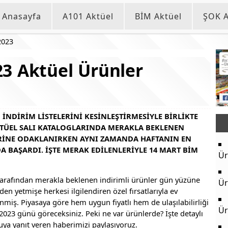
Anasayfa
A101 Aktüel
BİM Aktüel
ŞOK A
2023
3 Aktüel Ürünler
INDIRIM LISTELERINI KESINLEŞTIRMESIYLE BIRLIKTE
AKTÜEL SALI KATALOGLARINDA MERAKLA BEKLENEN
ERINE ODAKLANIRKEN AYNI ZAMANDA HAFTANIN EN
 BAŞARDI. İŞTE MERAK EDILENLERIYLE 14 MART BIM
Ür
 tarafından merakla beklenen indirimli ürünler gün yüzüne
Ür
den yetmişe herkesi ilgilendiren özel fırsatlarıyla ev
iş. Piyasaya göre hem uygun fiyatlı hem de ulaşılabilirliği
Ür
2023 günü göreceksiniz. Peki ne var ürünlerde? İşte detaylı
uya yanıt veren haberimizi paylaşıyoruz.