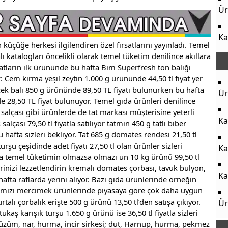
Ür
Ka
küçüğe herkesi ilgilendiren özel fırsatlarını yayınladı. Temel
 katalogları öncelikli olarak temel tüketim denilince akıllara
atların ilk ürününde bu hafta Bim Superfresh ton balığı
 Cem kırma yeşil zeytin 1.000 g ürününde 44,50 tl fiyat yer
çek balı 850 g ürününde 89,50 TL fiyatı bulunurken bu hafta
Ür
e 28,50 TL fiyat bulunuyor. Temel gıda ürünleri denilince
 salçası gibi ürünlerde de tat markası müşterisine yeterli
Ka
alçası 79,50 tl fiyatla satılıyor tatmin 450 g tatlı biber
bu hafta sizleri bekliyor. Tat 685 g domates rendesi 21,50 tl
turşu çeşidinde adet fiyatı 27,50 tl olan ürünler sizleri
Ka
da temel tüketimin olmazsa olmazı un 10 kg ürünü 99,50 tl
erinizi lezzetlendirin kremalı domates çorbası, tavuk bulyon,
Ka
afta raflarda yerini alıyor. Bazı gıda ürünlerinde örneğin
, kırmızı mercimek ürünlerinde piyasaya göre çok daha uygun
alı çorbalık erişte 500 g ürünü 13,50 tl’den satışa çıkıyor.
Ür
tukaş karışık turşu 1.650 g ürünü ise 36,50 tl fiyatla sizleri
üzüm, nar, hurma, incir sirkesi; dut, Harnup, hurma, pekmez