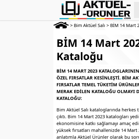
>
Bim Aktüel Salı
>
BİM 14 Mart 
BİM 14 Mart 202
Kataloğu
BİM 14 MART 2023 KATALOGLARININ 
ÖZEL FIRSATLAR KESINLEŞTI. BIM 
FIRSATLAR TEMEL TÜKETIM ÜRÜNL
MERAK EDILEN KATALOĞU OLMAYI DA
KATALOĞU:
Bim Aktüel Salı kataloglarında herkes
çıktı. Bim 14 Mart 2023 katalogları yedi
ekonomisine katkı sağlamayı amaç edinm
yüksek fırsatları mahallenizde 14 Mart 
anlatımla Aktüel Ürünler olarak bu sor