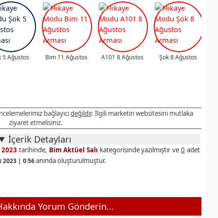
 5 Ağustos
Bim 11 Ağustos
A101 8 Ağustos
Şok 8 Ağustos
 incelemelerimiz bağlayıcı
değildir
. İlgili marketin websitesini mutlaka
ziyaret etmelisiniz.
İçerik Detayları
 2023
tarihinde,
Bim Aktüel Salı
kategorisinde yazılmıştır ve
0
adet
anında oluşturulmuştur.
t 2023 | 0:56
akkında Yorum Gönderin...