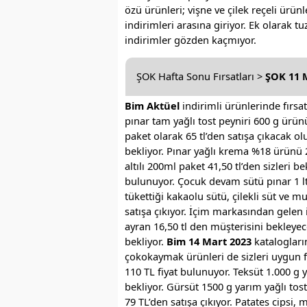
özü ürünleri; vişne ve çilek reçeli ürünl
indirimleri arasına giriyor. Ek olarak t
indirimler gözden kaçmıyor.
ŞOK Hafta Sonu Fırsatları >
ŞOK 11 
Bim Aktüel
indirimli ürünlerinde fırsa
pınar tam yağlı tost peyniri 600 g ürünü
paket olarak 65 tl’den satışa çıkacak ol
bekliyor. Pınar yağlı krema %18 ürünü 20
altılı 200ml paket 41,50 tl’den sizleri be
bulunuyor. Çocuk devam sütü pınar 1 lt 2
tükettiği kakaolu sütü, çilekli süt ve m
satışa çıkıyor. İçim markasından gelen iç
ayran 16,50 tl den müşterisini bekleyece
bekliyor.
Bim 14 Mart 2023
katalogları
çokokaymak ürünleri de sizleri uygun fi
110 TL fiyat bulunuyor. Teksüt 1.000 g ya
bekliyor. Gürsüt 1500 g yarım yağlı tost
79 TL’den satışa çıkıyor. Patates cipsi,