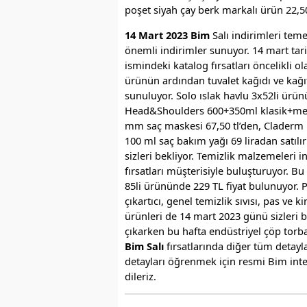
poşet siyah çay berk markalı ürün 22,50 t
14 Mart 2023 Bim
Salı indirimleri tem
önemli indirimler sunuyor. 14 mart tarih
ismindeki katalog fırsatları öncelikli o
ürünün ardından tuvalet kağıdı ve kağı
sunuluyor. Solo ıslak havlu 3x52li ürün
Head&Shoulders 600+350ml klasik+mento
mm saç maskesi 67,50 tl’den, Claderm 10
100 ml saç bakım yağı 69 liradan satılı
sizleri bekliyor. Temizlik malzemeleri i
fırsatları müşterisiyle buluşturuyor. Bu
85li ürününde 229 TL fiyat bulunuyor. Pe
çıkartıcı, genel temizlik sıvısı, pas ve
ürünleri de 14 mart 2023 günü sizleri be
çıkarken bu hafta endüstriyel çöp torba
Bim Salı
fırsatlarında diğer tüm detayla
detayları öğrenmek için resmi Bim intern
dileriz.