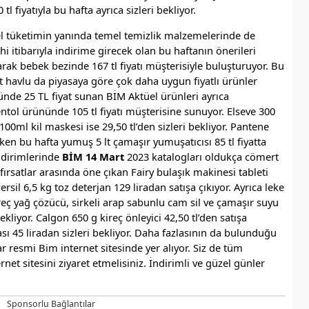
l fiyatıyla bu hafta ayrıca sizleri bekliyor.
el tüketimin yanında temel temizlik malzemelerinde de
i itibarıyla indirime girecek olan bu haftanın önerileri
larak bebek bezinde 167 tl fiyatı müşterisiyle buluşturuyor. Bu
t havlu da piyasaya göre çok daha uygun fiyatlı ürünler
ünde 25 TL fiyat sunan BİM Aktüel ürünleri ayrıca
l ürününde 105 tl fiyatı müşterisine sunuyor. Elseve 300
0ml kil maskesi ise 29,50 tl’den sizleri bekliyor. Pantene
rken bu hafta yumuş 5 lt çamaşır yumuşatıcısı 85 tl fiyatta
ndirimlerinde
BİM 14 Mart
2023 katalogları oldukça cömert
 fırsatlar arasında öne çıkan Fairy bulaşık makinesi tableti
rsil 6,5 kg toz deterjan 129 liradan satışa çıkıyor. Ayrıca leke
 kireç yağ çözücü, sirkeli arap sabunlu cam sil ve çamaşır suyu
kliyor. Calgon 650 g kireç önleyici 42,50 tl’den satışa
sı 45 liradan sizleri bekliyor. Daha fazlasının da bulunduğu
r resmi Bim internet sitesinde yer alıyor. Siz de tüm
et sitesini ziyaret etmelisiniz. İndirimli ve güzel günler
Sponsorlu Bağlantılar