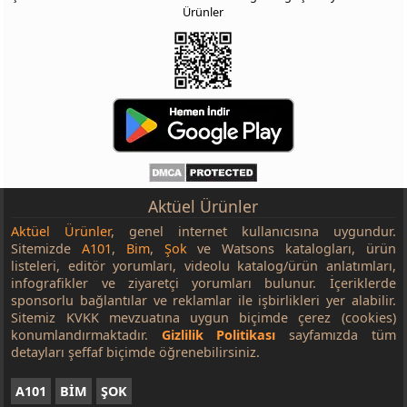
Ürünler
Aktüel Ürünler
Aktüel Ürünler
, genel internet kullanıcısına uygundur.
Sitemizde
A101
,
Bim
,
Şok
ve Watsons katalogları, ürün
listeleri, editör yorumları, videolu katalog/ürün anlatımları,
infografikler ve ziyaretçi yorumları bulunur. İçeriklerde
sponsorlu bağlantılar ve reklamlar ile işbirlikleri yer alabilir.
Sitemiz KVKK mevzuatına uygun biçimde çerez (cookies)
konumlandırmaktadır.
Gizlilik Politikası
sayfamızda tüm
detayları şeffaf biçimde öğrenebilirsiniz.
A101
BİM
ŞOK