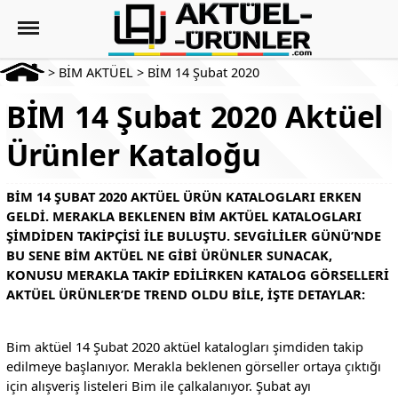
>
BİM AKTÜEL
>
BİM 14 Şubat 2020
BİM 14 Şubat 2020 Aktüel
Ürünler Kataloğu
BIM 14 ŞUBAT 2020 AKTÜEL ÜRÜN KATALOGLARI ERKEN
GELDI. MERAKLA BEKLENEN BIM AKTÜEL KATALOGLARI
ŞIMDIDEN TAKIPÇISI ILE BULUŞTU. SEVGILILER GÜNÜ’NDE
BU SENE BIM AKTÜEL NE GIBI ÜRÜNLER SUNACAK,
KONUSU MERAKLA TAKIP EDILIRKEN KATALOG GÖRSELLERI
AKTÜEL ÜRÜNLER’DE TREND OLDU BILE, IŞTE DETAYLAR:
Bim aktüel 14 Şubat 2020 aktüel katalogları şimdiden takip
edilmeye başlanıyor. Merakla beklenen görseller ortaya çıktığı
için alışveriş listeleri Bim ile çalkalanıyor. Şubat ayı