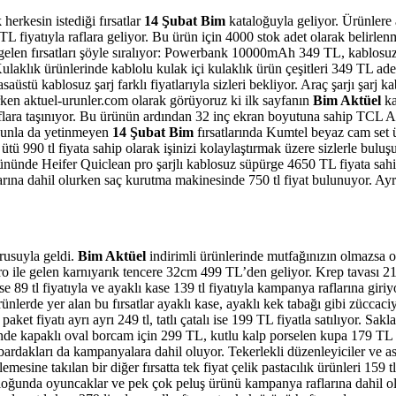
erkesin istediği fırsatlar
14 Şubat Bim
kataloğuyla geliyor. Ürünlere a
0 TL fiyatıyla raflara geliyor. Bu ürün için 4000 stok adet olarak beli
elen fırsatları şöyle sıralıyor: Powerbank 10000mAh 349 TL, kablosuz s
Kulaklık ürünlerinde kablolu kulak içi kulaklık ürün çeşitleri 349 TL ad
asaüstü kablosuz şarj farklı fiyatlarıyla sizleri bekliyor. Araç şarjı şar
erken aktuel-urunler.com olarak görüyoruz ki ilk sayfanın
Bim Aktüel
ka
flara taşınıyor. Bu ürünün ardından 32 inç ekran boyutuna sahip TCL An
ununla da yetinmeyen
14 Şubat Bim
fırsatlarında Kumtel beyaz cam set ü
 ütü 990 tl fiyata sahip olarak işinizi kolaylaştırmak üzere sizlerle bul
ününde Heifer Quiclean pro şarjlı kablosuz süpürge 4650 TL fiyata sahip 
rına dahil olurken saç kurutma makinesinde 750 tl fiyat bulunuyor. Ayrıc
rusuyla geldi.
Bim Aktüel
indirimli ürünlerinde mutfağınızın olmazsa o
o ile gelen karnıyarık tencere 32cm 499 TL’den geliyor. Krep tavası 2
se 89 tl fiyatıyla ve ayaklı kase 139 tl fiyatıyla kampanya raflarına giriy
ünlerde yer alan bu fırsatlar ayaklı kase, ayaklı kek tabağı gibi züccaci
n paket fiyatı ayrı ayrı 249 tl, tatlı çatalı ise 199 TL fiyatla satılıyor. 
de kapaklı oval borcam için 299 TL, kutlu kalp porselen kupa 179 TL o
 bardakları da kampanyalara dahil oluyor. Tekerlekli düzenleyiciler ve as
sine takılan bir diğer fırsatta tek fiyat çelik pastacılık ürünleri 159 tl
aloğunda oyuncaklar ve pek çok peluş ürünü kampanya raflarına dahil ol