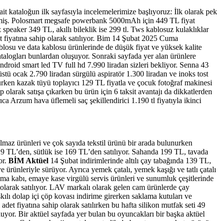
it kataloğun ilk sayfasıyla incelemelerimize başlıyoruz: İlk olarak pek
rlenmiş. Polosmart megsafe powerbank 5000mAh için 449 TL fiyat
peaker 349 TL, akıllı bileklik ise 299 tl. Tws kablosuz kulaklıklar
et fiyatına sahip olarak satılıyor. Bim 14 Şubat 2025 Cuma
j kablosu ve data kablosu ürünlerinde de düşük fiyat ve yüksek kalite
talogları bunlardan oluşuyor. Sonraki sayfada yer alan ürünlere
droid smart led TV full hd 7.990 liradan sizleri bekliyor. Senna 43
stü ocak 2.790 liradan sürgülü aspiratör 1.300 liradan ve inoks tost
uşurken kazak tüyü toplayıcı 129 TL fiyatla ve çocuk fotoğraf makinesi
olarak satışa çıkarken bu ürün için 6 taksit avantajı da dikkatlerden
a Arzum hava üflemeli saç şekillendirici 1.190 tl fiyatıyla ikinci
lmaz ürünleri ve çok sayıda tekstil ürünü bir arada bulunurken
19 TL’den, sütlük ise 169 TL’den satılıyor. Sahanda 199 TL, tavada
or.
BİM Aktüel
14 Şubat indirimlerinde altılı çay tabağında 139 TL,
ye ürünleriyle sürüyor. Ayrıca yemek çatalı, yemek kaşığı ve tatlı çatalı
Saklama kabı, emaye kase virgülü servis ürünleri ve sunumluk çeşitlerinde
larak satılıyor. LAV markalı olarak gelen cam ürünlerde çay
kılı dolap içi çöp kovası indirime girerken saklama kutuları ve
 adet fiyatına sahip olarak satılırken bu hafta silikon mutfak seti 49
uyor. Bir aktüel sayfada yer bulan bu oyuncakları bir başka aktüel