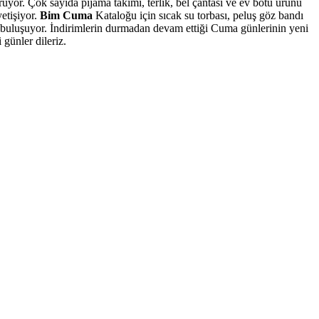
uyor. Çok sayıda pijama takımı, terlik, bel çantası ve ev botu ürünü
etişiyor.
Bim Cuma
Kataloğu için sıcak su torbası, peluş göz bandı
lerle buluşuyor. İndirimlerin durmadan devam ettiği Cuma günlerinin yeni
 günler dileriz.