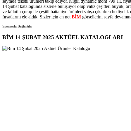
sayfada tekstil ürünleri takip ediyor. Kiğılı dynamic mont 799 TL fiya
14 Şubat kataloğunda sizlerle buluşuyor olup valiz çeşitleri büyük, or
ve külotlu çorap ile çeşitli battaniye ürünleri satışa çıkarken hediyeli
fırsatlarını ele aldık. Sizler için en net
BİM
görsellerini sayfa devamına
Sponsorlu Bağlantılar
BİM 14 ŞUBAT 2025 AKTÜEL KATALOGLARI