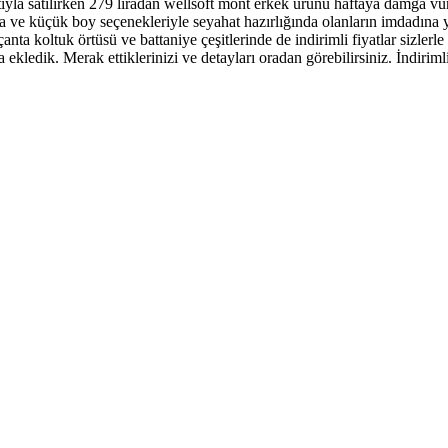
tıyla satılırken 279 liradan wellsoft mont erkek ürünü haftaya damga vur
ta ve küçük boy seçenekleriyle seyahat hazırlığında olanların imdadına y
k çanta koltuk örtüsü ve battaniye çeşitlerinde de indirimli fiyatlar siz
 ekledik. Merak ettiklerinizi ve detayları oradan görebilirsiniz. İndirimli