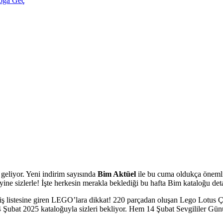
loğa Geç
 geliyor. Yeni indirim sayısında
Bim Aktüel
ile bu cuma oldukça önemli
yine sizlerle! İşte herkesin merakla beklediği bu hafta Bim kataloğu de
ş listesine giren LEGO’lara dikkat! 220 parçadan oluşan Lego Lotus Çiçe
Şubat 2025 kataloğuyla sizleri bekliyor. Hem 14 Şubat Sevgililer Günü