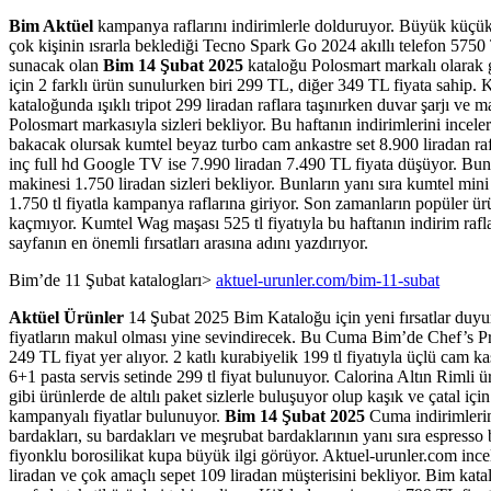
Bim Aktüel
kampanya raflarını indirimlerle dolduruyor. Büyük küçük h
çok kişinin ısrarla beklediği Tecno Spark Go 2024 akıllı telefon 575
sunacak olan
Bim 14 Şubat 2025
kataloğu Polosmart markalı olarak g
için 2 farklı ürün sunulurken biri 299 TL, diğer 349 TL fiyata sahip. 
kataloğunda ışıklı tripot 299 liradan raflara taşınırken duvar şarjı ve m
Polosmart markasıyla sizleri bekliyor. Bu haftanın indirimlerini incel
bakacak olursak kumtel beyaz turbo cam ankastre set 8.900 liradan ra
inç full hd Google TV ise 7.990 liradan 7.490 TL fiyata düşüyor. B
makinesi 1.750 liradan sizleri bekliyor. Bunların yanı sıra kumtel mini
1.750 tl fiyatla kampanya raflarına giriyor. Son zamanların popüler ür
kaçmıyor. Kumtel Wag maşası 525 tl fiyatıyla bu haftanın indirim rafla
sayfanın en önemli fırsatları arasına adını yazdırıyor.
Bim’de 11 Şubat katalogları>
aktuel-urunler.com/bim-11-subat
Aktüel Ürünler
14 Şubat 2025 Bim Kataloğu için yeni fırsatlar duyu
fiyatların makul olması yine sevindirecek. Bu Cuma Bim’de Chef’s Pr
249 TL fiyat yer alıyor. 2 katlı kurabiyelik 199 tl fiyatıyla üçlü cam ka
6+1 pasta servis setinde 299 tl fiyat bulunuyor. Calorina Altın Rimli ür
gibi ürünlerde de altılı paket sizlerle buluşuyor olup kaşık ve çatal içi
kampanyalı fiyatlar bulunuyor.
Bim 14 Şubat 2025
Cuma indirimlerin
bardakları, su bardakları ve meşrubat bardaklarının yanı sıra espresso
fiyonklu borosilikat kupa büyük ilgi görüyor. Aktuel-urunler.com inceleme
liradan ve çok amaçlı sepet 109 liradan müşterisini bekliyor. Bim kat