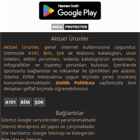
Aktüel Ürünler
Aktüel Ürünler
, genel internet kullanıcısına uygundur.
Sitemizde
A101
,
Bim
,
Şok
ve Watsons katalogları, ürün
listeleri, editör yorumları, videolu katalog/ürün anlatımları,
infografikler ve ziyaretçi yorumları bulunur. İçeriklerde
sponsorlu bağlantılar ve reklamlar ile işbirlikleri yer alabilir.
Sitemiz KVKK mevzuatına uygun biçimde çerez (cookies)
konumlandırmaktadır.
Gizlilik Politikası
sayfamızda tüm
detayları şeffaf biçimde öğrenebilirsiniz.
A101
BİM
ŞOK
Bağlantılar
Sitemiz
Google
servisleriden yararlanmaktadır.
Sitemiz Wordpress alt yapısı ile çalışmaktadır.
Site Haritamız:
Google Sitemap
ve
Kategoriler
Bize Ulaşın:
İletişim