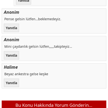
Yanıtla
Anonim
Pense gelsin lütfen…beklemedeyiz.
Yanıtla
Anonim
Mini çaydanlık gelsin lütfen,,,,,takipteyiz…
Yanıtla
Halime
Beyaz ankestra gelse keşke
Yanıtla
Bu Konu Hakkında Yorum Gönderin...