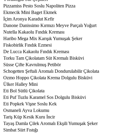
Pizzamiss Pesto Soslu Napoliten Pizza
Ekmecik Mini Baget Ekmek
İçim Aronya Karadut Kefir
Danone Danissimo Kırmızı Meyve Parçalı Yoğurt
Nutella Kakaolu Fındık Kreması
Haribo Mega Mix Karışık Yumuşak Şeker
Fiskobirlik Fındık Ezmesi
De Lucca Kakaolu Fındık Kreması
Torku Tam Çikolatam Süt Kremalı Bisküvi
Süsse Çifte Kavrulmuş Petibör
Schogetten Şeftali Aromalı Dondurulabilir Çikolata
Ozmo Hoppo Çikolata Krema Dolgulu Bisküvi
Ülker Halley Mini
Eti Bol Sütlü Çikolata
Eti Puf Tuzlu Karamel Sos Dolgulu Bisküvi
Eti Popkek Vişne Soslu Kek
Osmaneli Ayva Lokumu
Tariş Küp Kesik Kuru İncir
Tayaş Damla Çilek Aromalı Ekşili Yumuşak Şeker
Simbat Siirt Fıstığı