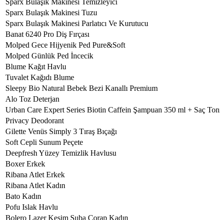
Sparx Bulaşık Makinesi Temizleyici
Sparx Bulaşık Makinesi Tuzu
Sparx Bulaşık Makinesi Parlatıcı Ve Kurutucu
Banat 6240 Pro Diş Fırçası
Molped Gece Hijyenik Ped Pure&Soft
Molped Günlük Ped İncecik
Blume Kağıt Havlu
Tuvalet Kağıdı Blume
Sleepy Bio Natural Bebek Bezi Kanallı Premium
Alo Toz Deterjan
Urban Care Expert Series Biotin Caffein Şampuan 350 ml + Saç Ton
Privacy Deodorant
Gilette Venüs Simply 3 Tıraş Bıçağı
Soft Cepli Sunum Peçete
Deepfresh Yüzey Temizlik Havlusu
Boxer Erkek
Ribana Atlet Erkek
Ribana Atlet Kadın
Bato Kadın
Pofu Islak Havlu
Bolero Lazer Kesim Suba Çorap Kadın