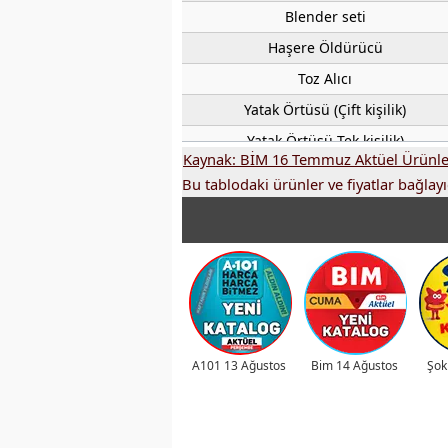
Blender seti
Haşere Öldürücü
Toz Alıcı
Yatak Örtüsü (Çift kişilik)
Yatak Örtüsü Tek kişilik)
Kaynak: BİM 16 Temmuz Aktüel Ürünle
Taşınabilir Şarj Aleti
Bu tablodaki ürünler ve fiyatlar bağlayıc
Kapitone Yastık 19,90 TL
Yatak Alezi Tek Kişilik
Yatak Alezi Çift Kişilik
Kaydırmaz Tabanlık
Raf Örtüsü
Bavul Organizeri
A101 13 Ağustos
Bim 14 Ağustos
Şok
Erkek Kapri Şort
Unisex Safari Şapka