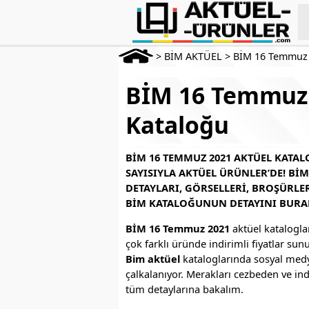
>
BİM AKTÜEL
>
BİM 16 Temmuz
BİM 16 Temmuz 
Kataloğu
BIM 16 TEMMUZ 2021 AKTÜEL KATA
SAYISIYLA AKTÜEL ÜRÜNLER’DE! B
DETAYLARI, GÖRSELLERI, BROŞÜRLER
BIM KATALOĞUNUN DETAYINI BURA
BİM 16 Temmuz 2021
aktüel katalogla
çok farklı üründe indirimli fiyatlar sun
Bim aktüel
kataloglarında sosyal medy
çalkalanıyor. Merakları cezbeden ve ind
tüm detaylarına bakalım.