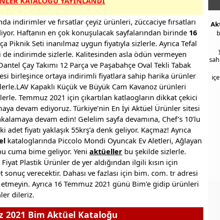
ÜNLER KATALOĞU YAYINLANDI
a indirimler ve fırsatlar çeyiz ürünleri, züccaciye fırsatları
Ak
ediyor. Haftanın en çok konuşulacak sayfalarından birinde
16
b
 Piknik Seti inanılmaz uygun fiyatıyla sizlerle. Ayrıca Tefal
i de indirimde sizlerle. Kalitesinden asla ödün vermeyen
sah
antel Çay Takımı 12 Parça ve Paşabahçe Oval Tekli Tabak
esi birleşince ortaya indirimli fiyatlara sahip harika ürünler
iç
sizlerle.LAV Kapaklı Küçük ve Büyük Cam Kavanoz ürünleri
zlerle. Temmuz 2021 için çıkartılan katlaogların dikkat çekici
maya devam ediyoruz. Türkiye’nin En İyi Aktüel Ürünler sitesi
 yakalamaya devam edin! Gelelim sayfa devamına, Chef’s 10’lu
i adet fiyatı yaklaşık 55krş’a denk geliyor. Kaçmaz! Ayrıca
el
kataloglarında Piccolo Mondi Oyuncak Ev Aletleri, Ağlayan
bu cuma bime geliyor. Yeni
aktüeller
bu şekilde sizlerle.
Fiyat Plastik Ürünler de yer aldığından ilgili kısın için
sonuç verecektir. Dahası ve fazlası için bim. com. tr adresi
l etmeyin. Ayrıca 16 Temmuz 2021 günü Bim’e gidip ürünleri
er dileriz.
 2021 Bim Aktüel Kataloğu