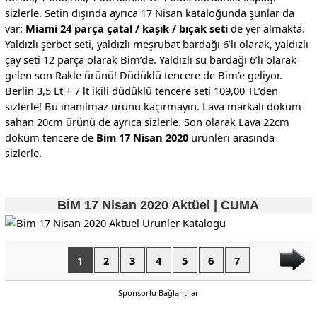
sizlerle. Setin dışında ayrıca 17 Nisan kataloğunda şunlar da
var:
Miami 24 parça çatal / kaşık / bıçak seti
de yer almakta.
Yaldızlı şerbet seti, yaldızlı meşrubat bardağı 6’lı olarak, yaldızlı
çay seti 12 parça olarak Bim’de. Yaldızlı su bardağı 6’lı olarak
gelen son Rakle ürünü! Düdüklü tencere de Bim’e geliyor.
Berlin 3,5 Lt + 7 lt ikili düdüklü tencere seti 109,00 TL’den
sizlerle! Bu inanılmaz ürünü kaçırmayın. Lava markalı döküm
sahan 20cm ürünü de ayrıca sizlerle. Son olarak Lava 22cm
döküm tencere de
Bim 17 Nisan 2020
ürünleri arasında
sizlerle.
BİM 17 Nisan 2020 Aktüel | CUMA
1
2
3
4
5
6
7
Sponsorlu Bağlantılar