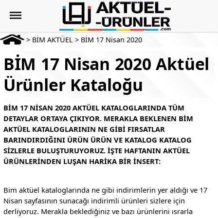
>
BİM AKTÜEL
>
BİM 17 Nisan 2020
BİM 17 Nisan 2020 Aktüel
Ürünler Kataloğu
BIM 17 NISAN 2020 AKTÜEL KATALOGLARINDA TÜM
DETAYLAR ORTAYA ÇIKIYOR. MERAKLA BEKLENEN BIM
AKTÜEL KATALOGLARININ NE GIBI FIRSATLAR
BARINDIRDIĞINI ÜRÜN ÜRÜN VE KATALOG KATALOG
SIZLERLE BULUŞTURUYORUZ. İŞTE HAFTANIN AKTÜEL
ÜRÜNLERINDEN LUŞAN HARIKA BIR INSERT:
Bim aktüel kataloglarında ne gibi indirimlerin yer aldığı ve 17
Nisan sayfasının sunacağı indirimli ürünleri sizlere için
derliyoruz. Merakla beklediğiniz ve bazı ürünlerini ısrarla