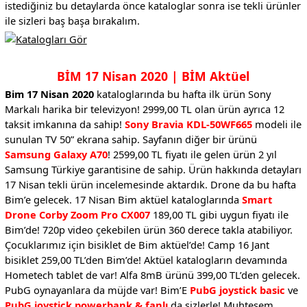
istediğiniz bu detaylarda önce kataloglar sonra ise tekli ürünler
ile sizleri baş başa bırakalım.
BİM 17 Nisan 2020 | BİM Aktüel
Bim 17 Nisan 2020
kataloglarında bu hafta ilk ürün Sony
Markalı harika bir televizyon! 2999,00 TL olan ürün ayrıca 12
taksit imkanına da sahip!
Sony Bravia KDL-50WF665
modeli ile
sunulan TV 50” ekrana sahip. Sayfanın diğer bir ürünü
Samsung Galaxy A70
! 2599,00 TL fiyatı ile gelen ürün 2 yıl
Samsung Türkiye garantisine de sahip. Ürün hakkında detayları
17 Nisan tekli ürün incelemesinde aktardık. Drone da bu hafta
Bim’e gelecek. 17 Nisan Bim aktüel kataloglarında
Smart
Drone Corby Zoom Pro CX007
189,00 TL gibi uygun fiyatı ile
Bim’de! 720p video çekebilen ürün 360 derece takla atabiliyor.
Çocuklarımız için bisiklet de Bim aktüel’de! Camp 16 Jant
bisiklet 259,00 TL’den Bim’de! Aktüel katalogların devamında
Hometech tablet de var! Alfa 8mB ürünü 399,00 TL’den gelecek.
PubG oynayanlara da müjde var! Bim’E
PubG joystick basic
ve
PubG joystick powerbank & fanlı
da sizlerle! Muhteşem