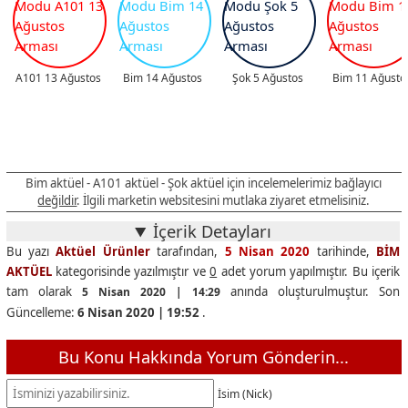
A101 13 Ağustos
Bim 14 Ağustos
Şok 5 Ağustos
Bim 11 Ağusto
Bim aktüel - A101 aktüel - Şok aktüel için incelemelerimiz bağlayıcı
değildir
. İlgili marketin websitesini mutlaka ziyaret etmelisiniz.
İçerik Detayları
Bu yazı
Aktüel Ürünler
tarafından,
5 Nisan 2020
tarihinde,
BİM
AKTÜEL
kategorisinde yazılmıştır ve
0
adet yorum yapılmıştır. Bu içerik
tam olarak
anında oluşturulmuştur. Son
5 Nisan 2020 | 14:29
Güncelleme:
6 Nisan 2020 | 19:52
.
Bu Konu Hakkında Yorum Gönderin...
İsim (Nick)