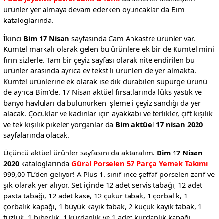
ürünler yer almaya devam ederken oyuncaklar da Bim
kataloglarında.
İkinci
Bim 17 Nisan
sayfasında Cam Ankastre ürünler var.
Kumtel markalı olarak gelen bu ürünlere ek bir de Kumtel mini
fırın sizlerle. Tam bir çeyiz sayfası olarak nitelendirilen bu
ürünler arasında ayrıca ev tekstili ürünleri de yer almakta.
Kumtel ürünlerine ek olarak ise dik durabilen süpürge ürünü
de ayrıca Bim’de. 17 Nisan aktüel fırsatlarında lüks yastık ve
banyo havluları da bulunurken işlemeli çeyiz sandığı da yer
alacak. Çocuklar ve kadınlar için ayakkabı ve terlikler, çift kişilik
ve tek kişilik pikeler yorganlar da
Bim aktüel 17 nisan 2020
sayfalarında olacak.
Üçüncü aktüel ürünler sayfasını da aktaralım.
Bim 17 Nisan
2020
kataloglarında
Güral Porselen 57 Parça Yemek Takımı
999,00 TL’den geliyor! A Plus 1. sınıf ince şeffaf porselen zarif ve
şık olarak yer alıyor. Set içinde 12 adet servis tabağı, 12 adet
pasta tabağı, 12 adet kase, 12 çukur tabak, 1 çorbalık, 1
çorbalık kapağı, 1 büyük kayık tabak, 2 küçük kayık tabak, 1
tuzluk, 1 biberlik, 1 kürdanlık ve 1 adet kürdanlık kapağı