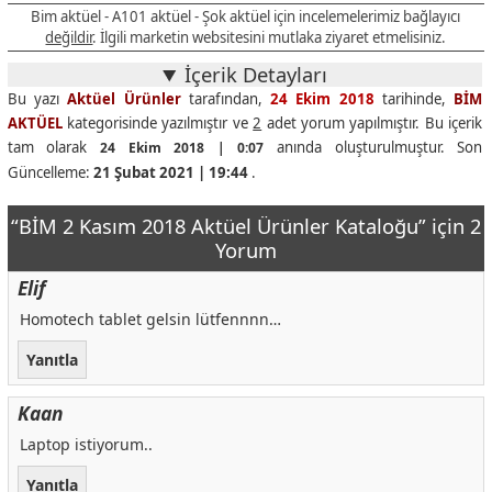
Bim aktüel - A101 aktüel - Şok aktüel için incelemelerimiz bağlayıcı
değildir
. İlgili marketin websitesini mutlaka ziyaret etmelisiniz.
İçerik Detayları
Bu yazı
Aktüel Ürünler
tarafından,
24 Ekim 2018
tarihinde,
BİM
AKTÜEL
kategorisinde yazılmıştır ve
2
adet yorum yapılmıştır. Bu içerik
tam olarak
anında oluşturulmuştur. Son
24 Ekim 2018 | 0:07
Güncelleme:
21 Şubat 2021 | 19:44
.
“BİM 2 Kasım 2018 Aktüel Ürünler Kataloğu” için 2
Yorum
Elif
Homotech tablet gelsin lütfennnn…
Yanıtla
Kaan
Laptop istiyorum..
Yanıtla