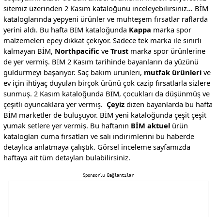
sitemiz üzerinden 2 Kasım kataloğunu inceleyebilirsiniz… BİM
kataloglarında yepyeni ürünler ve muhteşem fırsatlar raflarda
yerini aldı. Bu hafta BİM kataloğunda
Kappa
marka spor
malzemeleri epey dikkat çekiyor. Sadece tek marka ile sınırlı
kalmayan BİM,
Northpacific
ve
Trust
marka spor ürünlerine
de yer vermiş. BİM 2 Kasım tarihinde bayanların da yüzünü
güldürmeyi başarıyor. Saç bakım ürünleri,
mutfak ürünleri
ve
ev için ihtiyaç duyulan birçok ürünü çok cazip fırsatlarla sizlere
sunmuş. 2 Kasım kataloğunda BİM, çocukları da düşünmüş ve
çeşitli oyuncaklara yer vermiş.
Çeyiz
dizen bayanlarda bu hafta
BİM marketler de buluşuyor. BİM yeni kataloğunda çeşit çeşit
yumak setlere yer vermiş. Bu haftanın
BİM aktuel
ürün
katalogları cuma fırsatları ve salı indirimlerini bu haberde
detaylıca anlatmaya çalıştık. Görsel inceleme sayfamızda
haftaya ait tüm detayları bulabilirsiniz.
Sponsorlu Bağlantılar