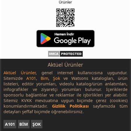
Ürünler
Aktüel Ürünler
Aktüel Ürünler
, genel internet kullanıcısına uygundur.
Sitemizde
A101
,
Bim
,
Şok
ve Watsons katalogları, ürün
listeleri, editör yorumları, videolu katalog/ürün anlatımları,
infografikler ve ziyaretçi yorumları bulunur. İçeriklerde
sponsorlu bağlantılar ve reklamlar ile işbirlikleri yer alabilir.
Sitemiz KVKK mevzuatına uygun biçimde çerez (cookies)
konumlandırmaktadır.
Gizlilik Politikası
sayfamızda tüm
detayları şeffaf biçimde öğrenebilirsiniz.
A101
BİM
ŞOK