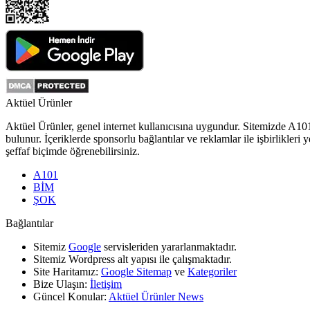
Aktüel Ürünler
Aktüel Ürünler
, genel internet kullanıcısına uygundur. Sitemizde
A10
bulunur. İçeriklerde sponsorlu bağlantılar ve reklamlar ile işbirlikl
şeffaf biçimde öğrenebilirsiniz.
A101
BİM
ŞOK
Bağlantılar
Sitemiz
Google
servisleriden yararlanmaktadır.
Sitemiz Wordpress alt yapısı ile çalışmaktadır.
Site Haritamız:
Google Sitemap
ve
Kategoriler
Bize Ulaşın:
İletişim
Güncel Konular:
Aktüel Ürünler News