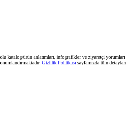
olu katalog/ürün anlatımları, infografikler ve ziyaretçi yorumları
) konumlandırmaktadır.
Gizlilik Politikası
sayfamızda tüm detayları