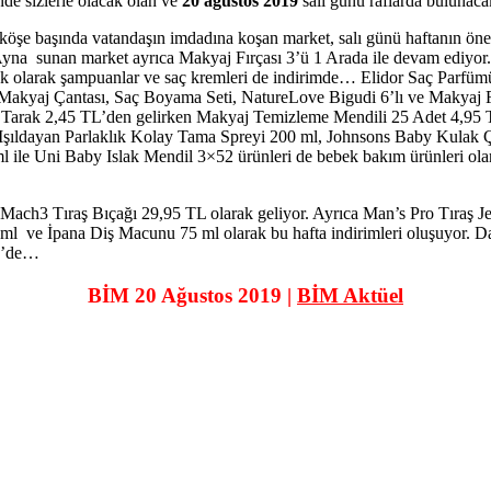
nde sizlerle olacak olan ve
20 ağustos 2019
salı günü raflarda bulunacak
öşe başında vatandaşın imdadına koşan market, salı günü haftanın öneri
Ayna sunan market ayrıca Makyaj Fırçası 3’ü 1 Arada ile devam ediyor
. Ek olarak şampuanlar ve saç kremleri de indirimde… Elidor Saç Parfü
 Makyaj Çantası, Saç Boyama Seti, NatureLove Bigudi 6’lı ve Makyaj Fı
da Tarak 2,45 TL’den gelirken Makyaj Temizleme Mendili 25 Adet 4,95 
Işıldayan Parlaklık Kolay Tama Spreyi 200 ml, Johnsons Baby Kulak
le Uni Baby Islak Mendil 3×52 ürünleri de bebek bakım ürünleri ola
tte Mach3 Tıraş Bıçağı 29,95 TL olarak geliyor. Ayrıca Man’s Pro Tıraş
 ve İpana Diş Macunu 75 ml olarak bu hafta indirimleri oluşuyor. Dah
er’de…
BİM 20 Ağustos 2019 |
BİM Aktüel