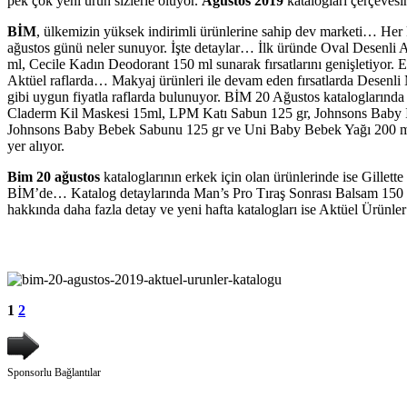
pek çok yeni ürün sizlerle oluyor.
Ağustos 2019
katalogları çerçevesi
BİM
, ülkemizin yüksek indirimli ürünlerine sahip dev marketi… Her k
ağustos günü neler sunuyor. İşte detaylar… İlk üründe Oval Desenli 
ml, Cecile Kadın Deodorant 150 ml sunarak fırsatlarını genişletiyor
Aktüel raflarda… Makyaj ürünleri ile devam eden fırsatlarda Desenli
gibi uygun fiyatla raflarda bulunuyor. BİM 20 Ağustos katalogların
Claderm Kil Maskesi 15ml, LPM Katı Sabun 125 gr, Johnsons Baby 
Johnsons Baby Bebek Sabunu 125 gr ve Uni Baby Bebek Yağı 200 ml i
yer alıyor.
Bim 20 ağustos
kataloglarının erkek için olan ürünlerinde ise Gille
BİM’de… Katalog detaylarında Man’s Pro Tıraş Sonrası Balsam 150 ml
hakkında daha fazla detay ve yeni hafta katalogları ise Aktüel Ürünl
1
2
Sponsorlu Bağlantılar