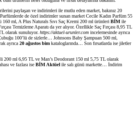
 olan ürünlerin neler olduğuna ve fırsat detaylarına bakalım.
lerini paylaşan ve indirimleri ile mutlu eden market, bakınız 20
.Parfümlerde de özel indirimler sunan market Cecile Kadın Parfüm 55
mü 160 ml, A Plus Naturals Sıvı Saç Kremi 200 ml ürünleri
BİM
ile
rçası Temizleme Aparatı da yer alıyor. Özellikle Saç Fırçası 8,95 TL
TL olarak sunuluyor.
https://aktuel-urunler.com
incelemesinde ayrıca
 Çubuğu 100’lü de sizlerle… Johnsons Baby Şampuan 500 ml,
rak ayrıca
20 ağustos bim
kataloglarında… Son fırsatlarda ise jiletler
 Jeli 200 ml 6,95 TL ve Man’s Deodorant 150 ml 5,75 TL olarak
ası ve fazlası ise
BİM Aktüel
ile salı günü markette… İndirim