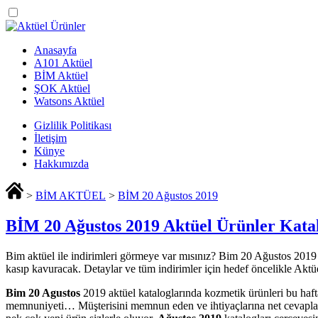
Anasayfa
A101 Aktüel
BİM Aktüel
ŞOK Aktüel
Watsons Aktüel
Gizlilik Politikası
İletişim
Künye
Hakkımızda
>
BİM AKTÜEL
>
BİM 20 Ağustos 2019
BİM 20 Ağustos 2019 Aktüel Ürünler Kata
Bim aktüel ile indirimleri görmeye var mısınız? Bim 20 Ağustos 2019 akt
kasıp kavuracak. Detaylar ve tüm indirimler için hedef öncelikle Akt
Bim 20 Agustos
2019 aktüel kataloglarında kozmetik ürünleri bu haf
memnuniyeti… Müşterisini memnun eden ve ihtiyaçlarına net cevaplar 