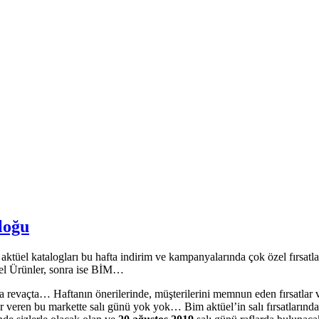
loğu
üel katalogları bu hafta indirim ve kampanyalarında çok özel fırsatlar v
üel Ürünler, sonra ise BİM…
ta revaçta… Haftanın önerilerinde, müşterilerini memnun eden fırsatlar
veren bu markette salı günü yok yok… Bim aktüel’in salı fırsatlarında