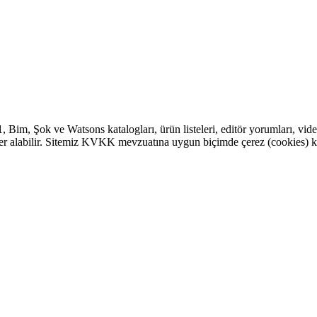
1
,
Bim
,
Şok
ve Watsons katalogları, ürün listeleri, editör yorumları, vide
eri yer alabilir. Sitemiz KVKK mevzuatına uygun biçimde çerez (cookies