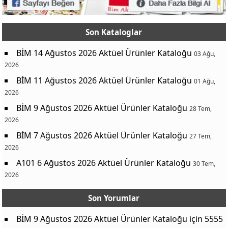
Karaoke Mikrofon Fs89
499,00 TL
Işikli Yazi Tahtasi 20x20 Cm
349,00 TL
Son Kataloglar
Şarjli El Fani
149,00 TL
Usb Mini Fan
199,00 TL
BİM 14 Ağustos 2026 Aktüel Ürünler Kataloğu
03 Ağu,
2026
Katlanabi̇li̇r Speed Light İnce Teker Elektri̇kli̇ Bi̇si̇klet
14.950,00 TL
BİM 11 Ağustos 2026 Aktüel Ürünler Kataloğu
01 Ağu,
Katlanabi̇li̇r Rv10 Elektri̇kli̇ Bi̇si̇klet
22.900,00 TL
2026
Çeyiz Paketi
4.990,00 TL
BİM 9 Ağustos 2026 Aktüel Ürünler Kataloğu
28 Tem,
Siyah Turbo Cam Ankastre Set
8.690,00 TL
2026
Beyaz Turbo Cam Ankastre Set
9.250,00 TL
BİM 7 Ağustos 2026 Aktüel Ürünler Kataloğu
27 Tem,
Sarjli Elektrikli Diş Firçasi D103
799,00 TL
2026
Action 6’lı Yedek Başlik Cross
475,00 TL
A101 6 Ağustos 2026 Aktüel Ürünler Kataloğu
30 Tem,
2026
Toz Torbasiz Süpürge Xb2122/09
4.990,00 TL
Robot Süpürge S10 Pro
9.990,00 TL
Son Yorumlar
Mini Buzdolabi +- 93/100 L
5.250,00 TL
BİM 9 Ağustos 2026 Aktüel Ürünler Kataloğu
için
5555
4 Bölmeli Derin Dondurucu Key 410 E
11.450,00 TL