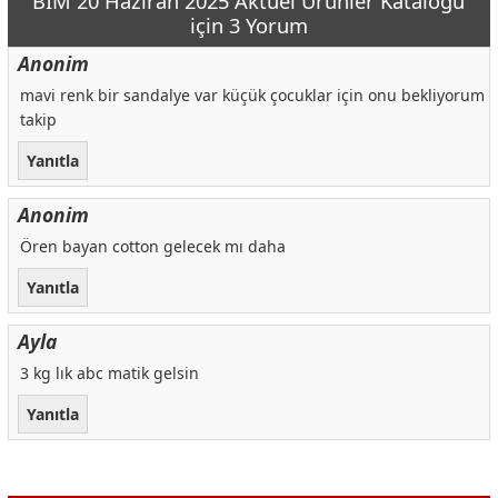
“BİM 20 Haziran 2025 Aktüel Ürünler Kataloğu”
Katlanabilir Baton
599,00 TL
için 3 Yorum
Katlanabilir Kamp Küreği
525,00 TL
Anonim
Katlanabilen Su Bidonu 5 L
89,00 TL
mavi renk bir sandalye var küçük çocuklar için onu bekliyorum
Sensörlü Kafa Lambasi
299,00 TL
takip
Kamp Biçaği
999,00 TL
Yanıtla
Çaki
479,00 TL
Kamp Baltasi
799,00 TL
Anonim
Aktuel-urunler.com
000,00 TL
Ören bayan cotton gelecek mı daha
Kandil Lamba Ve Tüp Seti
849,00 TL
Yanıtla
Çok Amaçli Kamp Işiği
329,00 TL
Ayla
Şeritli Aydinlatma
449,00 TL
3 kg lık abc matik gelsin
Karabinali Miknatisli Aydinlatma
149,00 TL
Yanıtla
Asilabilir Kamp Lambasi
249,00 TL
Işikli Çadir Kaziği
399,00 TL
Çadir İpi
179,00 TL