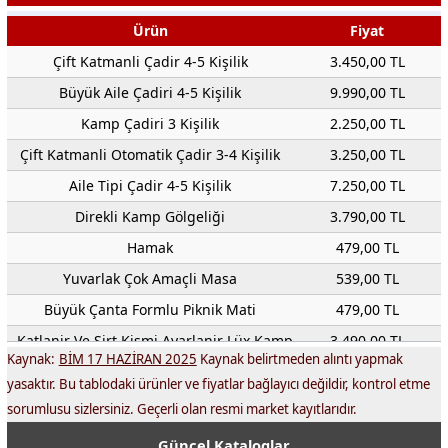
Ürün
Fiyat
Çift Katmanli Çadir 4-5 Kişilik
3.450,00 TL
Büyük Aile Çadiri 4-5 Kişilik
9.990,00 TL
Kamp Çadiri 3 Kişilik
2.250,00 TL
Çift Katmanli Otomatik Çadir 3-4 Kişilik
3.250,00 TL
Aile Tipi Çadir 4-5 Kişilik
7.250,00 TL
Direkli Kamp Gölgeliği
3.790,00 TL
Hamak
479,00 TL
Yuvarlak Çok Amaçli Masa
539,00 TL
Büyük Çanta Formlu Piknik Mati
479,00 TL
Katlanir Ve Sirt Kismi Ayarlanir Lüx Kamp Sandalyesi
3.490,00 TL
Kaynak:
BİM 17 HAZİRAN 2025
Kaynak belirtmeden alıntı yapmak
Metal İskeletli Kamp Sandalyesi
1.890,00 TL
yasaktır. Bu tablodaki ürünler ve fiyatlar bağlayıcı değildir, kontrol etme
Kamp Sandalyesi
289,00 TL
sorumlusu sizlersiniz. Geçerli olan resmi market kayıtlarıdır.
Lisansli Çocuk Kamp Sandalyesi
299,00 TL
Güncel Kataloglar