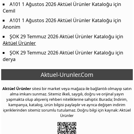
A101 1 Ağustos 2026 Aktüel Ürünler Kataloğu
için
3 Çekmeceli Derin Dondurucu Key 310 D
6.750,00 TL
Cemil
Altin File Rölyefli 48 Parça Yemek Takimi
3.390,00 TL
A101 1 Ağustos 2026 Aktüel Ürünler Kataloğu
için
30 Parça Çatal Kaşik Biçak Takimi
1.750,00 TL
Anonim
Çelik Çaydanlik
1.199,00 TL
ŞOK 29 Temmuz 2026 Aktüel Ürünler Kataloğu
için
Aktüel Ürünler
Simplicty Tava ~24 Cm
549,00 TL
ŞOK 29 Temmuz 2026 Aktüel Ürünler Kataloğu
için
Manuel Rondo ~500 Ml
649,00 TL
derya
Tava ~26 Cm
449,00 TL
Karniyarik Tenceresi ~26 Cm
699,00 TL
Aktuel-Urunler.Com
Sahan ~20 Cm
379,00 TL
Aktüel Ürünler
sitesi bir market veya mağaza ile bağlantılı olmayıp satın
Derin Tencere ~24 Cm
699,00 TL
alma imkanı sunmaz. Sitemiz ilkeli, saygılı, doğru ve orijinal yayın
yapmakta olup alışveriş rehberi niteliklerine sahiptir. Burada; İndirim,
Karniyarik Tenceresi ~24 Cm
979,00 TL
kampanya, katalog, ürün bilgisi paylaşılır ve ayrıca değişen indirim
Kapakli Sahan ~20 Cm
599,00 TL
içeriklerinden sitemiz sorumlu tutulamaz. Doğru bilgi için kaynak: Aktüel
Ürünler
Derin Tencere ~22 Cm
899,00 TL
Deluxe Şef Biçaği ~16 Cm
299,00 TL