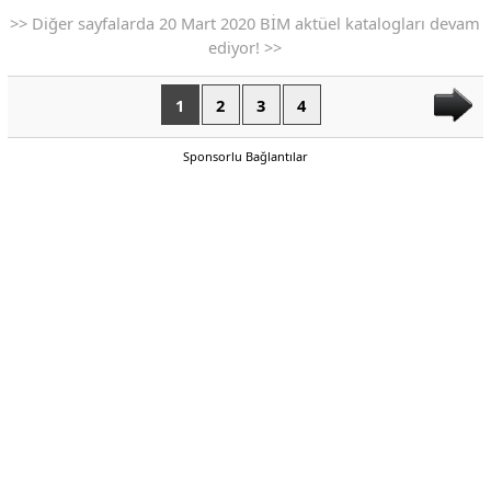
>> Diğer sayfalarda 20 Mart 2020 BİM aktüel katalogları devam
ediyor! >>
1
2
3
4
Sponsorlu Bağlantılar