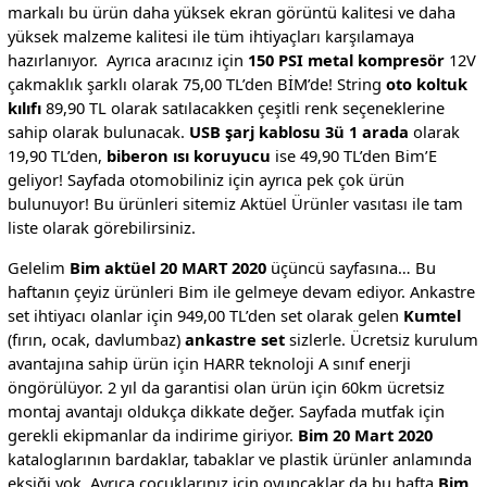
markalı bu ürün daha yüksek ekran görüntü kalitesi ve daha
yüksek malzeme kalitesi ile tüm ihtiyaçları karşılamaya
hazırlanıyor. Ayrıca aracınız için
150 PSI metal kompresör
12V
çakmaklık şarklı olarak 75,00 TL’den BİM’de! String
oto koltuk
kılıfı
89,90 TL olarak satılacakken çeşitli renk seçeneklerine
sahip olarak bulunacak.
USB şarj kablosu 3ü 1 arada
olarak
19,90 TL’den,
biberon ısı koruyucu
ise 49,90 TL’den Bim’E
geliyor! Sayfada otomobiliniz için ayrıca pek çok ürün
bulunuyor! Bu ürünleri sitemiz Aktüel Ürünler vasıtası ile tam
liste olarak görebilirsiniz.
Gelelim
Bim aktüel 20 MART 2020
üçüncü sayfasına… Bu
haftanın çeyiz ürünleri Bim ile gelmeye devam ediyor. Ankastre
set ihtiyacı olanlar için 949,00 TL’den set olarak gelen
Kumtel
(fırın, ocak, davlumbaz)
ankastre set
sizlerle. Ücretsiz kurulum
avantajına sahip ürün için HARR teknoloji A sınıf enerji
öngörülüyor. 2 yıl da garantisi olan ürün için 60km ücretsiz
montaj avantajı oldukça dikkate değer. Sayfada mutfak için
gerekli ekipmanlar da indirime giriyor.
Bim 20 Mart 2020
kataloglarının bardaklar, tabaklar ve plastik ürünler anlamında
eksiği yok. Ayrıca çocuklarınız için oyuncaklar da bu hafta
Bim