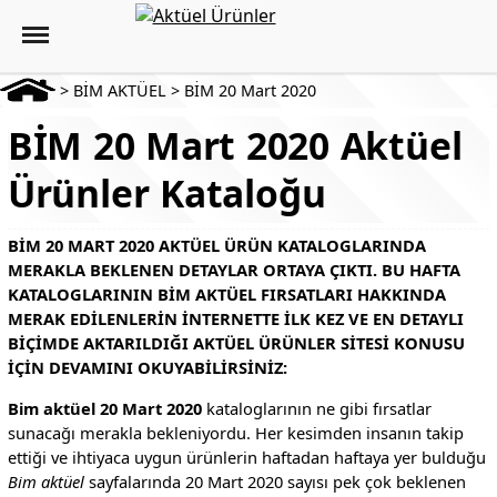
>
BİM AKTÜEL
>
BİM 20 Mart 2020
BİM 20 Mart 2020 Aktüel
Ürünler Kataloğu
BIM 20 MART 2020 AKTÜEL ÜRÜN KATALOGLARINDA
MERAKLA BEKLENEN DETAYLAR ORTAYA ÇIKTI. BU HAFTA
KATALOGLARININ BIM AKTÜEL FIRSATLARI HAKKINDA
MERAK EDILENLERIN INTERNETTE ILK KEZ VE EN DETAYLI
BIÇIMDE AKTARILDIĞI AKTÜEL ÜRÜNLER SITESI KONUSU
IÇIN DEVAMINI OKUYABILIRSINIZ:
Bim aktüel 20 Mart 2020
kataloglarının ne gibi fırsatlar
sunacağı merakla bekleniyordu. Her kesimden insanın takip
ettiği ve ihtiyaca uygun ürünlerin haftadan haftaya yer bulduğu
Bim aktüel
sayfalarında 20 Mart 2020 sayısı pek çok beklenen