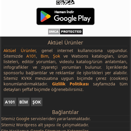
Aktüel Ürünler
Aktüel Ürünler
, genel internet kullanıcısına uygundur.
Sitemizde
A101
,
Bim
,
Şok
ve Watsons katalogları, ürün
listeleri, editör yorumları, videolu katalog/ürün anlatımları,
infografikler ve ziyaretçi yorumları bulunur. İçeriklerde
sponsorlu bağlantılar ve reklamlar ile işbirlikleri yer alabilir.
Sitemiz KVKK mevzuatına uygun biçimde çerez (cookies)
konumlandırmaktadır.
Gizlilik Politikası
sayfamızda tüm
detayları şeffaf biçimde öğrenebilirsiniz.
A101
BİM
ŞOK
Bağlantılar
Sitemiz
Google
servisleriden yararlanmaktadır.
Sitemiz Wordpress alt yapısı ile çalışmaktadır.
Site Haritamız:
Google Sitemap
ve
Kategoriler