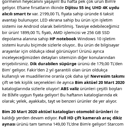
görmenin heyecanını yaşayın! Bu hafta pek çok ürün Bim’e
geliyor. Efsane fırsatların ilkinde
Dijitsu 55 inç UHD 4K uydu
alıcılı smart tv
var. 2199,00 TL fiyata sahip üründe 6 taksit
avantajı bulunuyor. LED ekrana sahip bu ürün için işletim
sistemi ise Android olarak belirtilmiş. Tavsiye edebileceğimiz
bir ürün! 1899,00 TL fiyatı, AMD işlemcisi ve 256 GB SSD
depolama alanına sahip
HP notebook
Windows 10 işletim
sistemi kurulu biçimde sizlerle oluyor.. Bu ürün de bilgisayar
arayanlar için oldukça ideal görünüyor! Ürünü ayrıca
inceleyeceğimizden detayları sitemizin diğer konularından
erişebilirsiniz.
Dik durabilen süpürge
ürünü de 179,00 TL’den
Bim’ geliyor. Fakir’den 2 yıl garantili olan ürün oldukça
kullanışlı ve muadillerine oranla çok daha iyi!
Nevresim takımı
çift ve tek kişilik seçenekleri ile ayrıca
Bim aktüel 20 Mart 2020
kataloglarında sizlerle oluyor!
ABS valiz
ürünleri çeşitli boyları
ile BİM’e uygun fiyata geliyor! Bu haftanın kataloglarında ek
olarak; yelek, ayakkabı, tayt ve benzeri ürünler de yer alıyor.
Bim 20 Mart 2020 aktüel katalogları otomobil ürünleri
ile
kaldığı yerden devam ediyor.
Full HD çift kameralı araç dikiz
aynası
ürünü tam tamına 149,00 TL’dne Bim’e geliyor! Starcom